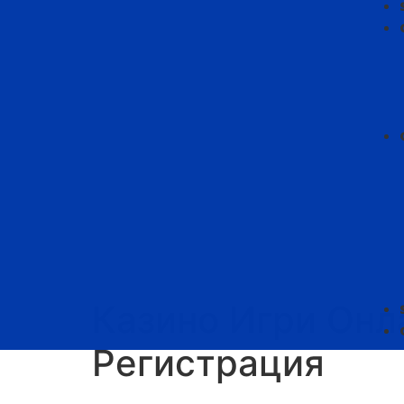
Казино Игри Онла
Регистрация