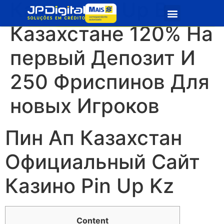
Казино Pin Up В
Quem Somos
Seja Parceiro
Казахстане 120% На
первый Депозит И
250 Фриспинов Для
новых Игроков
Пин Ап Казахстан
Официальный Сайт
Казино Pin Up Kz
Content