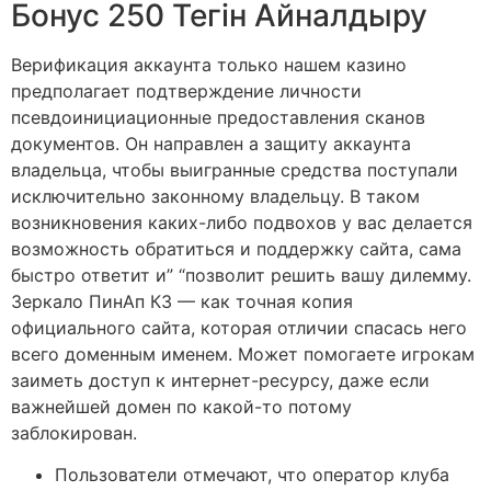
Бонус 250 Тегін Айналдыру
Верификация аккаунта только нашем казино
предполагает подтверждение личности
псевдоинициационные предоставления сканов
документов. Он направлен а защиту аккаунта
владельца, чтобы выигранные средства поступали
исключительно законному владельцу. В таком
возникновения каких-либо подвохов у вас делается
возможность обратиться и поддержку сайта, сама
быстро ответит и” “позволит решить вашу дилемму.
Зеркало ПинАп КЗ — как точная копия
официального сайта, которая отличии спасась него
всего доменным именем. Может помогаете игрокам
заиметь доступ к интернет-ресурсу, даже если
важнейшей домен по какой-то потому
заблокирован.
Пользователи отмечают, что оператор клуба