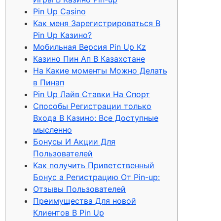
Pin Up Casino
Как меня Зарегистрироваться В
Pin Up Казино?
Мобильная Версия Pin Up Kz
Казино Пин Ап В Казахстане
На Какие моменты Можно Делать
в Пинап
Pin Up Лайв Ставки На Спорт
Способы Регистрации только
Входа В Казино: Все Доступные
мысленно
Бонусы И Акции Для
Пользователей
Как получить Приветственный
Бонус а Регистрацию От Pin-up:
Отзывы Пользователей
Преимущества Для новой
Клиентов В Pin Up