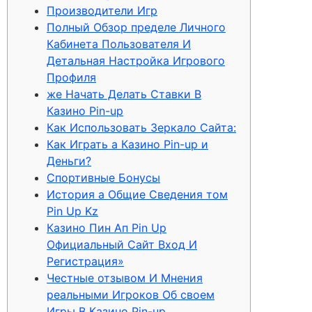
Производители Игр
Полный Обзор пределе Личного
Кабинета Пользователя И
Детальная Настройка Игрового
Профиля
же Начать Делать Ставки В
Казино Pin-up
Как Использовать Зеркало Сайта:
Как Играть а Казино Pin-up и
Деньги?
Спортивные Бонусы
История а Общие Сведения том
Pin Up Kz
Казино Пин Ап Pin Up
Официальный Сайт Вход И
Регистрация»
Честные отзывом И Мнения
реальными Игроков Об своем
Игры В Казино Pin-up