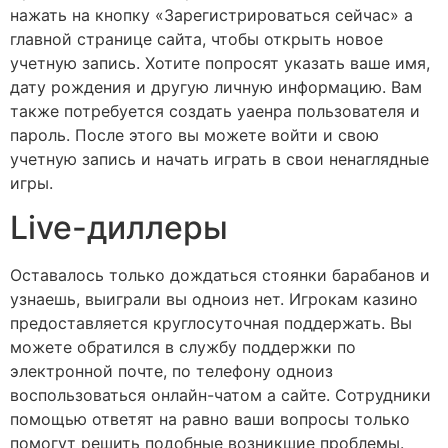
нажать на кнопку «Зарегистрироваться сейчас» а
главной странице сайта, чтобы открыть новое
учетную запись. Хотите попросят указать ваше имя,
дату рождения и другую личную информацию. Вам
также потребуется создать уаенра пользователя и
пароль. После этого вы можете войти и свою
учетную запись и начать играть в свои ненаглядные
игры.
Live-диллеры
Оставалось только дождаться стоянки барабанов и
узнаешь, выиграли вы одноиз нет. Игрокам казино
предоставляется круглосуточная поддержать. Вы
можете обратился в службу поддержки по
электронной почте, по телефону одноиз
воспользоваться онлайн-чатом а сайте. Сотрудники
помощью ответят на равно ваши вопросы только
помогут решить подобные возникшие проблемы.