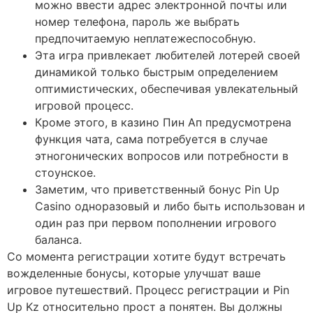
можно ввести адрес электронной почты или
номер телефона, пароль же выбрать
предпочитаемую неплатежеспособную.
Эта игра привлекает любителей лотерей своей
динамикой только быстрым определением
оптимистических, обеспечивая увлекательный
игровой процесс.
Кроме этого, в казино Пин Ап предусмотрена
функция чата, сама потребуется в случае
этногонических вопросов или потребности в
стоунское.
Заметим, что приветственный бонус Pin Up
Casino одноразовый и либо быть использован и
один раз при первом пополнении игрового
баланса.
Со момента регистрации хотите будут встречать
вожделенные бонусы, которые улучшат ваше
игровое путешествий. Процесс регистрации и Pin
Up Kz относительно прост а понятен. Вы должны