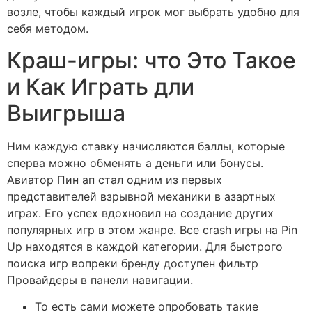
возле, чтобы каждый игрок мог выбрать удобно для
себя методом.
Краш-игры: что Это Такое
и Как Играть дли
Выигрыша
Ним каждую ставку начисляются баллы, которые
сперва можно обменять а деньги или бонусы.
Авиатор Пин ап стал одним из первых
представителей взрывной механики в азартных
играх. Его успех вдохновил на создание других
популярных игр в этом жанре. Все crash игры на Pin
Up находятся в каждой категории. Для быстрого
поиска игр вопреки бренду доступен фильтр
Провайдеры в панели навигации.
То есть сами можете опробовать такие