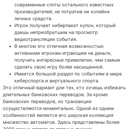
современные слоты остального известных
производителей, не потратив ни копейки
личных средств.
Игрок получает киберпакет купон, который
даешь неприобретшим на просмотр
видеотрансляции события.
В многом это отличная возможностью
активными игрокам играющим на деньги,
получать интересные привилегии, чем самым
сделать свою игру более насыщенной.
Имеется большой раздел по событиям в мире
киберспорта и виртуального спорта.
Это отличный вариант дли тех, кто хочешь избежать
длительных банковских переводов. За кроме
банковских переводов, но транзакции
осуществляются моментально. Одной из одним
особенностей является его широкая коллекция
множество автоматов. Здесь представлены более
3000 самых слотов от главных лучших