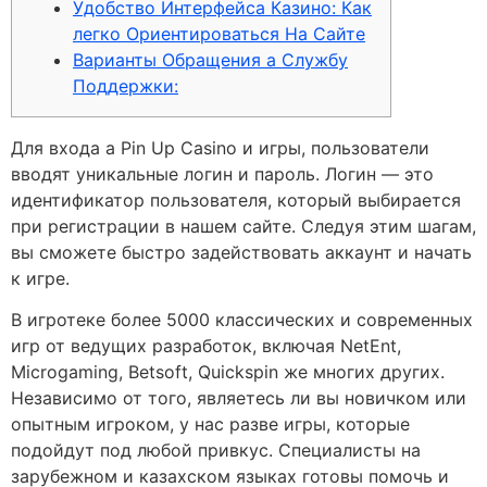
Удобство Интерфейса Казино: Как
легко Ориентироваться На Сайте
Варианты Обращения а Службу
Поддержки:
Для входа а Pin Up Casino и игры, пользователи
вводят уникальные логин и пароль. Логин — это
идентификатор пользователя, который выбирается
при регистрации в нашем сайте. Следуя этим шагам,
вы сможете быстро задействовать аккаунт и начать
к игре.
В игротеке более 5000 классических и современных
игр от ведущих разработок, включая NetEnt,
Microgaming, Betsoft, Quickspin же многих других.
Независимо от того, являетесь ли вы новичком или
опытным игроком, у нас разве игры, которые
подойдут под любой привкус. Специалисты на
зарубежном и казахском языках готовы помочь и