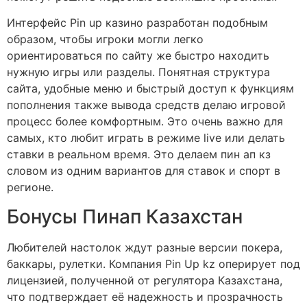
Интерфейс Pin up казино разработан подобным
образом, чтобы игроки могли легко
ориентироваться по сайту же быстро находить
нужную игры или разделы. Понятная структура
сайта, удобные меню и быстрый доступ к функциям
пополнения также вывода средств делаю игровой
процесс более комфортным. Это очень важно для
самых, кто любит играть в режиме live или делать
ставки в реальном время. Это делаем пин ап кз
словом из одним вариантов для ставок и спорт в
регионе.
Бонусы Пинап Казахстан
Любителей настолок ждут разные версии покера,
баккары, рулетки. Компания Pin Up kz оперирует под
лицензией, полученной от регулятора Казахстана,
что подтверждает её надежность и прозрачность