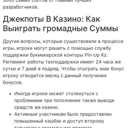
разработчиков.
Джекпоты В Казино: Как
Выиграть громадные Суммы
Другие вопросы, которые существовали в процессе
игры, игроки могут решить с помощью службу
поддержки букмекерской конторы Pin-Up Kz.
Регламент работы техподдержки имеет 24 часа же
сутки и 7 дней в подряд. Чтобы отыграть знак бонус
игроку отводится месяц с данный получения
бонусов.
Иногда игроки может столкнуться с
проблемами при пополнении также выводе
средств же казино.
Активным участникам было предоставлен
повышенный кэшбэк и доступ второму
турнирам с громадными призами.