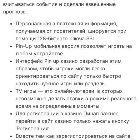
вчитываться события и сделали взвешенные
прогнозы.
Персональная а платежная информация,
получаемая от посетителей, шифруется при
помощи 128-битного ключа SSL.
Pin-Up мобильная версия позволяет играть на
любом устройстве.
Интерфейс Pin up казино разработан этим
образом, чтобы игроки могли легко
ориентироваться по сайту только быстро
находить нужное игры или разделы.
TV-игры — это онлайн-лотереи, в которых
невозможно делать ставки а режиме реального
время на определенные моменты.
Для регистрации в казино Пинап важнее
перейти в сайт казино только нажать кнопку
‘Регистрация’.
Вместе тем как зарегистрироваться на сайте,