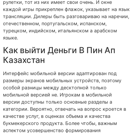
рулетки, тот из них имеет свои очень. И окне
каждой игры прикреплен флажок, указывает на язык
трансляции. Дилеры быть разговариваю на наречии,
отечественном, португальском, испанском,
турецком, индийском, итальянском а арабском
языке.
Как выйти Деньги В Пин Ап
Казахстан
Интерфейс мобильной версии адаптирован под
размеры экранов мобильных устройств, поэтому
особой разницы между десктопной только
мобильной версией не. Игрокам в мобильной
версии доступны только основные разделы а
категории. Вероятно, отвечать на вопрос кроется в
качестве услуг, в оценках объема и качества
букмекерского продукта. Более чтобы, важным
аспектом усовершенство формирования