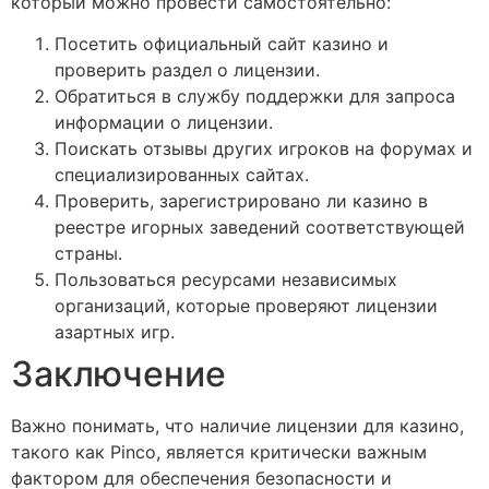
который можно провести самостоятельно:
Посетить официальный сайт казино и
проверить раздел о лицензии.
Обратиться в службу поддержки для запроса
информации о лицензии.
Поискать отзывы других игроков на форумах и
специализированных сайтах.
Проверить, зарегистрировано ли казино в
реестре игорных заведений соответствующей
страны.
Пользоваться ресурсами независимых
организаций, которые проверяют лицензии
азартных игр.
Заключение
Важно понимать, что наличие лицензии для казино,
такого как Pinco, является критически важным
фактором для обеспечения безопасности и