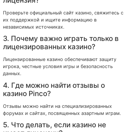
лицензия?
Проверьте официальный сайт казино, свяжитесь с
их поддержкой и ищите информацию в
независимых источниках.
3. Почему важно играть только в
лицензированных казино?
Лицензированные казино обеспечивают защиту
игрока, честные условия игры и безопасность
данных.
4. Где можно найти отзывы о
казино Pinco?
Отзывы можно найти на специализированных
форумах и сайтах, посвященных азартным играм.
5. Что делать, если казино не