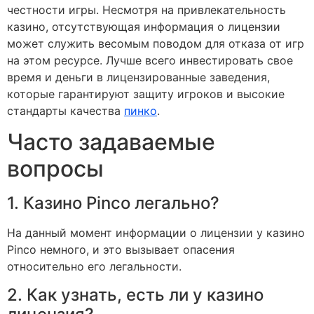
честности игры. Несмотря на привлекательность
казино, отсутствующая информация о лицензии
может служить весомым поводом для отказа от игр
на этом ресурсе. Лучше всего инвестировать свое
время и деньги в лицензированные заведения,
которые гарантируют защиту игроков и высокие
стандарты качества
пинко
.
Часто задаваемые
вопросы
1. Казино Pinco легально?
На данный момент информации о лицензии у казино
Pinco немного, и это вызывает опасения
относительно его легальности.
2. Как узнать, есть ли у казино