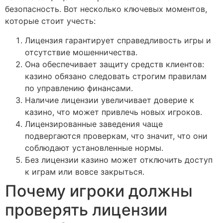
безопасность. Вот несколько ключевых моментов,
которые стоит учесть:
Лицензия гарантирует справедливость игры и
отсутствие мошенничества.
Она обеспечивает защиту средств клиентов:
казино обязано следовать строгим правилам
по управлению финансами.
Наличие лицензии увеличивает доверие к
казино, что может привлечь новых игроков.
Лицензированные заведения чаще
подвергаются проверкам, что значит, что они
соблюдают установленные нормы.
Без лицензии казино может отключить доступ
к играм или вовсе закрыться.
Почему игроки должны
проверять лицензии