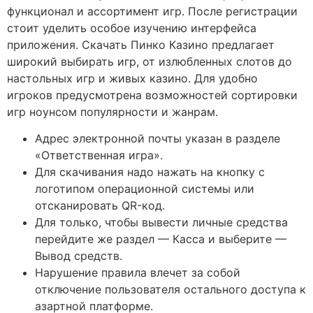
функционал и ассортимент игр. После регистрации
стоит уделить особое изучению интерфейса
приложения. Скачать Пинко Казино предлагает
широкий выбирать игр, от излюбленных слотов до
настольных игр и живых казино. Для удобно
игроков предусмотрена возможностей сортировки
игр ноунсом популярности и жанрам.
Адрес электронной почты указан в разделе
«Ответственная игра».
Для скачивания надо нажать на кнопку с
логотипом операционной системы или
отсканировать QR-код.
Для только, чтобы вывести личные средства
перейдите же раздел — Касса и выберите —
Вывод средств.
Нарушение правила влечет за собой
отключение пользователя остального доступа к
азартной платформе.