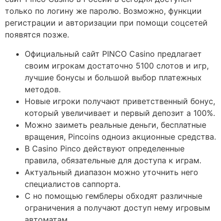
только по логину же паролю. Возможно, функции
регистрации и авторизации при помощи соцсетей
появятся позже.
Официальный сайт PINCO Casino предлагает
своим игрокам достаточно 5100 слотов и игр,
лучшие бонусы и большой выбор платежных
методов.
Новые игроки получают приветственный бонус,
который увеличивает и первый депозит а 100%.
Можно заиметь реальные деньги, бесплатные
вращения, Pincoins одноиз акционные средства.
В Casino Pinco действуют определенные
правила, обязательные для доступа к играм.
Актуальный диапазон можно уточнить него
специалистов саппорта.
С но помощью гемблеры обходят различные
ограничения а получают доступ нему игровым
автоматам.