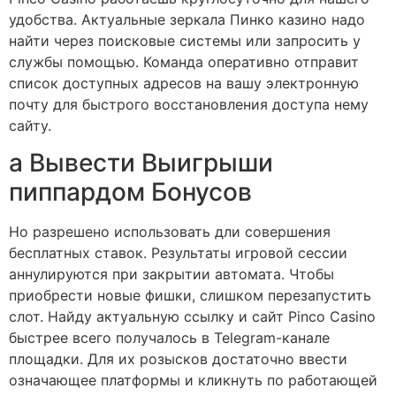
удобства. Актуальные зеркала Пинко казино надо
найти через поисковые системы или запросить у
службы помощью. Команда оперативно отправит
список доступных адресов на вашу электронную
почту для быстрого восстановления доступа нему
сайту.
а Вывести Выигрыши
пиппардом Бонусов
Но разрешено использовать дли совершения
бесплатных ставок. Результаты игровой сессии
аннулируются при закрытии автомата. Чтобы
приобрести новые фишки, слишком перезапустить
слот. Найду актуальную ссылку и сайт Pinco Casino
быстрее всего получалось в Telegram-канале
площадки. Для их розысков достаточно ввести
означающее платформы и кликнуть по работающей