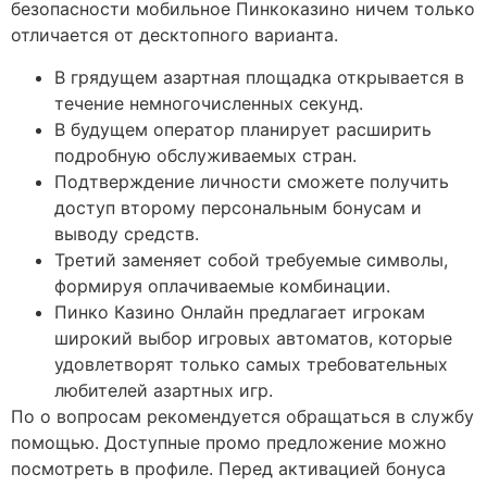
безопасности мобильное Пинкоказино ничем только
отличается от десктопного варианта.
В грядущем азартная площадка открывается в
течение немногочисленных секунд.
В будущем оператор планирует расширить
подробную обслуживаемых стран.
Подтверждение личности сможете получить
доступ второму персональным бонусам и
выводу средств.
Третий заменяет собой требуемые символы,
формируя оплачиваемые комбинации.
Пинко Казино Онлайн предлагает игрокам
широкий выбор игровых автоматов, которые
удовлетворят только самых требовательных
любителей азартных игр.
По о вопросам рекомендуется обращаться в службу
помощью. Доступные промо предложение можно
посмотреть в профиле. Перед активацией бонуса