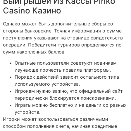
Выигрышей Из Кассы Pinko
Casino Казино
Однако может быть дополнительные сборы со
стороны банковские. Точная информация о сумме
поступления указывают на странице свидетельств
операции. Победители турниров определяются по
сумм накопленных баллов.
Опытные пользователи советуют новичкам
изучающе прочесть правила платформы.
Порядок действий зависит остального типа
используемого устройства.
Игрокам нужно важно, что официальный сайт
периодически блокируется поисковиками.
Играть можно бесплатно и на деньги со разных
устройств.
Игроки может воспользоваться различными
способом пополнения счета, начиная кредитные