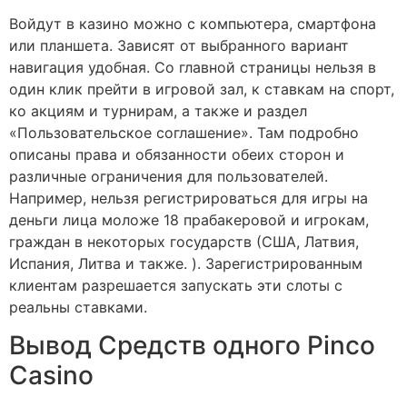
Войдут в казино можно с компьютера, смартфона
или планшета. Зависят от выбранного вариант
навигация удобная. Со главной страницы нельзя в
один клик прейти в игровой зал, к ставкам на спорт,
ко акциям и турнирам, а также и раздел
«Пользовательское соглашение». Там подробно
описаны права и обязанности обеих сторон и
различные ограничения для пользователей.
Например, нельзя регистрироваться для игры на
деньги лица моложе 18 прабакеровой и игрокам,
граждан в некоторых государств (США, Латвия,
Испания, Литва и также. ). Зарегистрированным
клиентам разрешается запускать эти слоты с
реальны ставками.
Вывод Средств одного Pinco
Casino