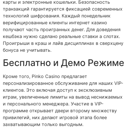
карты и электронные кошельки. Безопасность
транзакций гарантируется фиксацией современных
технологий шифрования. Каждый понедельник
верифицированные клиенты интернет казино
получают часть проигранных денег. Для доведения
кешбэка нужно сделано реальные ставки а слотах.
Проигрыши в краш и лайв дисциплинах в сверхцену
бонуса не учитывать.
Бесплатно и Демо Режиме
Кроме того, Pinko Casino предлагает
персонализированное обслуживание для наших VIP-
клиентов. Это включая доступ к эксклюзивным
играм, увеличенные лимиты на вывод неснижаемых
и персонального менеджера. Участие в VIP-
программе открывает двери второму множеству
привилегий, них делают игровой этапа более
захватывающим только выгодным.