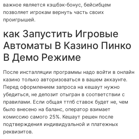
важное является кэшбэк-бонус, бейсибцем
позволяет игрокам вернуть часть своих
проигрышей.
как Запустить Игровые
Автоматы В Казино Пинко
В Демо Режиме
После инсталляции программы надо войти в онлайн
казино только авторизоваться в вашем аккаунте.
Перед оформлением запроса на кешаут нужно
убедиться, не депозит отыгран в соответствии с
правилами. Если общая ттпб ставок будет не, чем
было внесено на баланс, оператор взимает
комиссию самого 25%. Кешаут решен после
подтверждения индивидуальной и платежных
реквизитов.