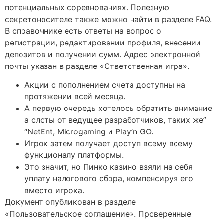
потенциальных соревнованиях. Полезную
секретоносителе также можно найти в разделе FAQ.
В справочнике есть ответы на вопрос о
регистрации, редактировании профиля, внесении
депозитов и получении сумм. Адрес электронной
почты указан в разделе «Ответственная игра».
Акции с пополнением счета доступны на
протяжении всей месяца.
А первую очередь хотелось обратить внимание
а слоты от ведущее разработчиков, таких же”
“NetEnt, Microgaming и Play’n GO.
Игрок затем получает доступ всему всему
функционалу платформы.
Это значит, но Пинко казино взяли на себя
уплату налогового сбора, компенсируя его
вместо игрока.
Документ опубликован в разделе
«Пользовательское соглашение». Проверенные