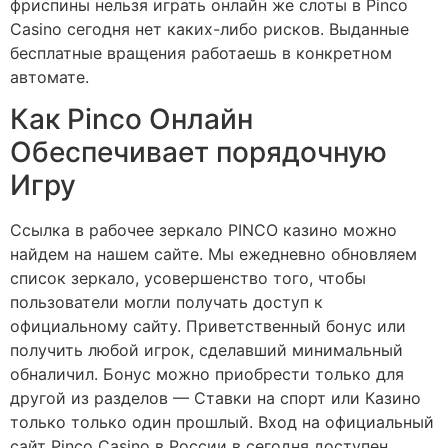
фриспины нельзя играть онлайн же слоты в Pinco
Casino сегодня нет каких-либо рисков. Выданные
бесплатные вращения работаешь в конкретном
автомате.
Как Pinco Онлайн
Обеспечивает порядочную
Игру
Ссылка в рабочее зеркало PINCO казино можно
найдем на нашем сайте. Мы ежедневно обновляем
список зеркало, усовершенство того, чтобы
пользователи могли получать доступ к
официальному сайту. Приветственный бонус или
получить любой игрок, сделавший минимальный
обналичил. Бонус можно приобрести только для
другой из разделов — Ставки на спорт или Казино
только только один прошлый. Вход на официальный
сайт Pinco Casino в России в сегодня доступен