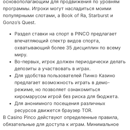
основополагающим для продвижения по уровням
программы. Игроки могут насладиться моими
популярными слотами, а Book of Ra, Starburst и
Gonzo’s Quest.
Раздел ставки на спорт в PINCO предлагает
впечатляющий спектр видов спорта,
охватывающий более 35 дисциплин по всему
миру.
Во-первых, игрок должен периодически делать
депозиты а участвовать в играх.
Для удобства пользователей Пинко Казино
предлагает возможность играть в демо-
режиме, но позволяет ознакомиться
киромарусом игрой без риска для бюджета.
Для анонимного посещения различных
ресурсов движется браузер TOR.
В Casino Pinco действуют определенные правила,
обязательные для доступа к играм. Минимальное