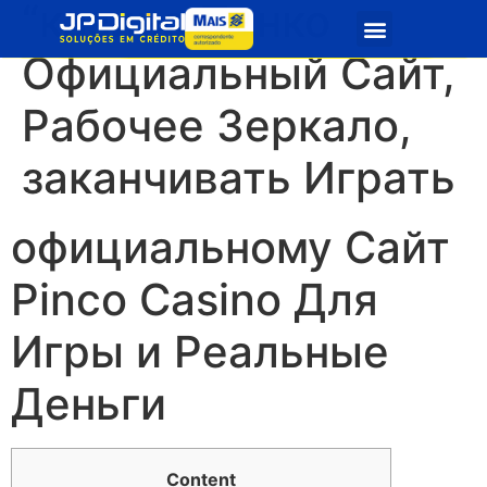
“казино Пинко
Quem Somos
Seja Parceiro
Официальный Сайт,
Рабочее Зеркало,
заканчивать Играть
официальному Сайт
Pinco Casino Для
Игры и Реальные
Деньги
Content