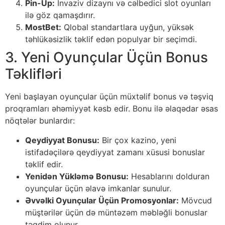
Pin-Up:
İnvaziv dizaynı və cəlbedici slot oyunları
ilə göz qamaşdırır.
MostBet:
Qlobal standartlara uyğun, yüksək
təhlükəsizlik təklif edən populyar bir seçimdi.
3. Yeni Oyunçular Üçün Bonus
Təklifləri
Yeni başlayan oyunçular üçün müxtəlif bonus və təşviq
proqramları əhəmiyyət kəsb edir. Bonu ilə əlaqədar əsas
nöqtələr bunlardır:
Qeydiyyat Bonusu:
Bir çox kazino, yeni
istifadəçilərə qeydiyyat zamanı xüsusi bonuslar
təklif edir.
Yenidən Yükləmə Bonusu:
Hesablarını dolduran
oyunçular üçün əlavə imkanlar sunulur.
Əvvəlki Oyunçular Üçün Promosyonlar:
Mövcud
müştərilər üçün də müntəzəm məbləğli bonuslar
təqdim olunur.