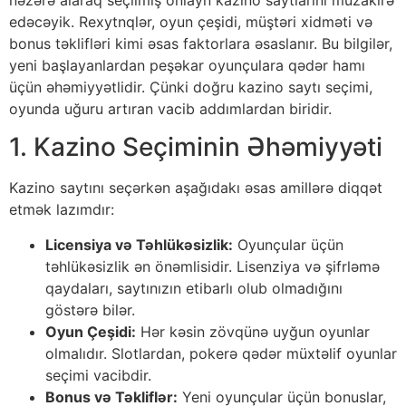
nəzərə alaraq seçilmiş onlayn kazino saytlarını müzakirə
edəcəyik. Rexytnqlər, oyun çeşidi, müştəri xidməti və
bonus təklifləri kimi əsas faktorlara əsaslanır. Bu bilgilər,
yeni başlayanlardan peşəkar oyunçulara qədər hamı
üçün əhəmiyyətlidir. Çünki doğru kazino saytı seçimi,
oyunda uğuru artıran vacib addımlardan biridir.
1. Kazino Seçiminin Əhəmiyyəti
Kazino saytını seçərkən aşağıdakı əsas amillərə diqqət
etmək lazımdır:
Licensiya və Təhlükəsizlik:
Oyunçular üçün
təhlükəsizlik ən önəmlisidir. Lisenziya və şifrləmə
qaydaları, saytınızın etibarlı olub olmadığını
göstərə bilər.
Oyun Çeşidi:
Hər kəsin zövqünə uyğun oyunlar
olmalıdır. Slotlardan, pokerə qədər müxtəlif oyunlar
seçimi vacibdir.
Bonus və Təkliflər:
Yeni oyunçular üçün bonuslar,