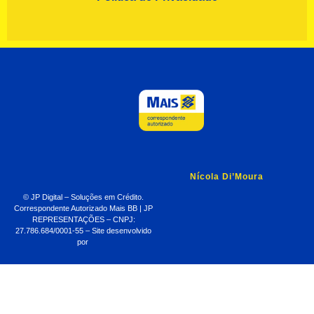
Nícola Di’Moura
© JP Digital – Soluções em Crédito.
Correspondente Autorizado Mais BB | JP
REPRESENTAÇÕES – CNPJ:
27.786.684/0001-55 – Site desenvolvido
por