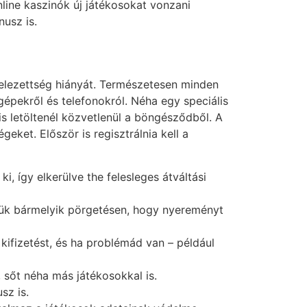
line kaszinók új játékosokat vonzani
usz is.
ötelezettség hiányát. Természetesen minden
gépekről és telefonokról. Néha egy speciális
is letöltenél közvetlenül a böngésződből. A
eket. Először is regisztrálnia kell a
, így elkerülve the felesleges átváltási
őlük bármelyik pörgetésen, hogy nyereményt
kifizetést, és ha problémád van – például
, sőt néha más játékosokkal is.
sz is.