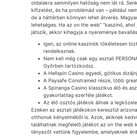
oldalakra semmilyen hatóság nem lát rá. Sen
kifizetést, és ha problémád van – például ne
de a háttérben könnyen lehet átverés. Magya
lehetséges. Ha az on the web” “kaszinó, ahol
játszik, akkor kihagyja a nyereménye bevallásá
Igen, az online kaszinók tökéletesen bi
rendelkeznek.
Nem kell még csak egy asztali PERSONA
Győrben tartózkodsz.
A Hellspin Casino egyedi, gótikus dizájnj
A Paysafe Constrained része, több gre
A Spinanga Casino klasszikus élő és aszt
gyakorlatilag ezerféle játékot.
Az élő osztós játékok állnak a legközel
Ezeken az asztali játékokon keresztül arizo
otthonuk kényelméből is. Azok, akiknek kedvü
találhatnak megfelelő játékot az on the web 
tényezőt vettünk figyelembe, amelyeknek érde