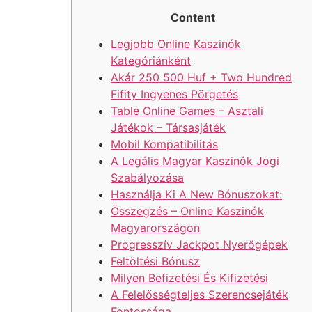
Content
Legjobb Online Kaszinók
Kategóriánként
Akár 250 500 Huf + Two Hundred
Fifity Ingyenes Pörgetés
Table Online Games – Asztali
Játékok – Társasjáték
Mobil Kompatibilitás
A Legális Magyar Kaszinók Jogi
Szabályozása
Használja Ki A New Bónuszokat:
Összegzés – Online Kaszinók
Magyarországon
Progresszív Jackpot Nyerőgépek
Feltöltési Bónusz
Milyen Befizetési És Kifizetési
A Felelősségteljes Szerencsejáték
Fontossága