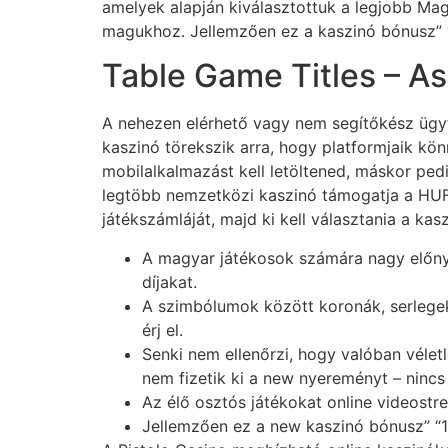
amelyek alapján kiválasztottuk a legjobb Mag
magukhoz. Jellemzően ez a kaszinó bónusz” 
Table Game Titles – As
A nehezen elérhető vagy nem segítőkész ügyfé
kaszinó törekszik arra, hogy platformjaik kö
mobilalkalmazást kell letöltened, máskor ped
legtöbb nemzetközi kaszinó támogatja a HUF bef
játékszámláját, majd ki kell választania a kas
A magyar játékosok számára nagy előny, 
díjakat.
A szimbólumok között koronák, serlegek
érj el.
Senki nem ellenőrzi, hogy valóban vélet
nem fizetik ki a new nyereményt – nincs
Az élő osztós játékokat online videostre
Jellemzően ez a new kaszinó bónusz” “1