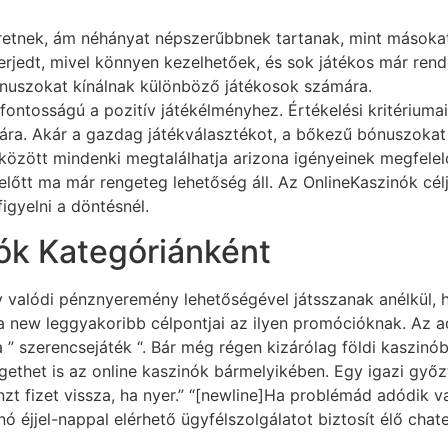
etnek, ám néhányat népszerűbbnek tartanak, mint másokat
terjedt, mivel könnyen kezelhetőek, és sok játékos már rend
ónuszokat kínálnak különböző játékosok számára.
fontosságú a pozitív játékélményhez. Értékelési kritériumai
ámára. Akár a gazdag játékválasztékot, a bőkezű bónuszoka
 között mindenki megtalálhatja arizona igényeinek megfelel
lőtt ma már rengeteg lehetőség áll. Az OnlineKaszinók célj
gyelni a döntésnél.
ók Kategóriánként
 valódi pénznyeremény lehetőségével játsszanak anélkül, 
a new leggyakoribb célpontjai az ilyen promócióknak. Az a
 ” szerencsejáték “. Bár még régen kizárólag földi kaszinób
gethet is az online kaszinók bármelyikében. Egy igazi győ
énzt fizet vissza, ha nyer.” “[newline]Ha problémád adódik 
ó éjjel-nappal elérhető ügyfélszolgálatot biztosít élő chat