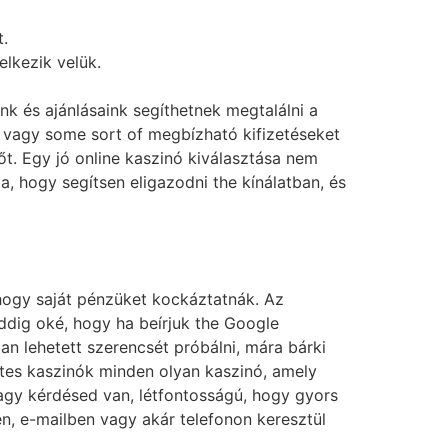
.
elkezik velük.
nk és ajánlásaink segíthetnek megtalálni a
t vagy some sort of megbízható kifizetéseket
őt. Egy jó online kaszinó kiválasztása nem
a, hogy segítsen eligazodni the kínálatban, és
hogy saját pénzüket kockáztatnák. Az
ddig oké, hogy ha beírjuk the Google
an lehetett szerencsét próbálni, mára bárki
ztes kaszinók minden olyan kaszinó, amely
vagy kérdésed van, létfontosságú, hogy gyors
en, e-mailben vagy akár telefonon keresztül