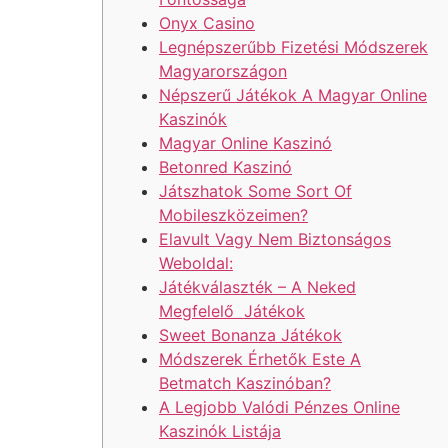
Onyx Casino
Legnépszerűbb Fizetési Módszerek
Magyarországon
Népszerű Játékok A Magyar Online
Kaszinók
Magyar Online Kaszinó
Betonred Kaszinó
Játszhatok Some Sort Of
Mobileszközeimen?
Elavult Vagy Nem Biztonságos
Weboldal:
Játékválaszték – A Neked
Megfelelő Játékok
Sweet Bonanza Játékok
Módszerek Érhetők Este A
Betmatch Kaszinóban?
A Legjobb Valódi Pénzes Online
Kaszinók Listája