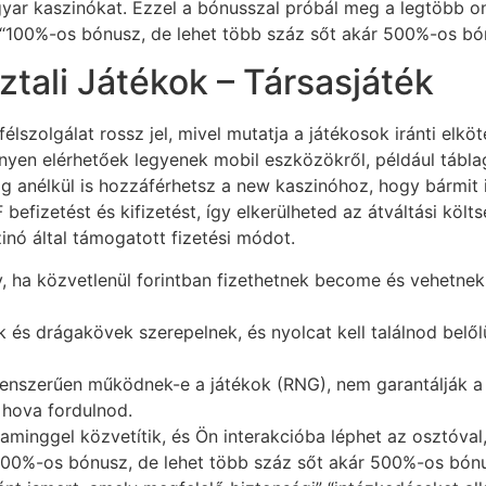
yar kaszinókat. Ezzel a bónusszal próbál meg a legtöbb on
“100%-os bónusz, de lehet több száz sőt akár 500%-os bón
ztali Játékok – Társasjáték
lszolgálat rossz jel, mivel mutatja a játékosok iránti elk
nnyen elérhetőek legyenek mobil eszközökről, például tábla
ig anélkül is hozzáférhetsz a new kaszinóhoz, hogy bármit 
izetést és kifizetést, így elkerülheted az átváltási költség
zinó által támogatott fizetési módot.
ha közvetlenül forintban fizethetnek become és vehetnek ki
 és drágakövek szerepelnek, és nyolcat kell találnod bel
lenszerűen működnek-e a játékok (RNG), nem garantálják a 
 hova fordulnod.
aminggel közvetítik, és Ön interakcióba léphet az osztóval
00%-os bónusz, de lehet több száz sőt akár 500%-os bónu