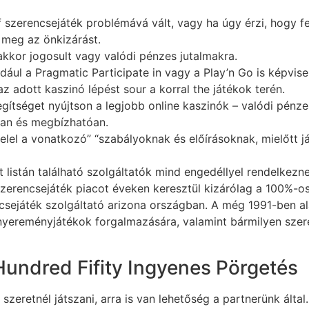
szerencsejáték problémává vált, vagy ha úgy érzi, hogy f
a meg az önkizárást.
akkor jogosult vagy valódi pénzes jutalmakra.
dául a Pragmatic Participate in vagy a Play’n Go is képvi
az adott kaszinó lépést sour a korral the játékok terén.
egítséget nyújtson a legjobb online kaszinók – valódi pénz
an és megbízhatóan.
lel a vonatkozó” “szabályoknak és előírásoknak, mielőtt j
t listán található szolgáltatók mind engedéllyel rendelkezn
zerencsejáték piacot éveken keresztül kizárólag a 100%-os 
sejáték szolgáltató arizona országban. A még 1991-ben ala
yereményjátékok forgalmazására, valamint bármilyen szeren
undred Fifity Ingyenes Pörgetés
zeretnél játszani, arra is van lehetőség a partnerünk álta