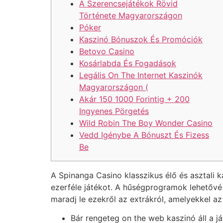
A Szerencsejátékok Rövid
Története Magyarországon
Póker
Kaszinó Bónuszok És Promóciók
Betovo Casino
Kosárlabda És Fogadások
Legális On The Internet Kaszinók
Magyarországon (
Akár 150 1000 Forintig + 200
Ingyenes Pörgetés
Wild Robin The Boy Wonder Casino
Vedd Igénybe A Bónuszt És Fizess
Be
A Spinanga Casino klasszikus élő és asztali k
ezerféle játékot. A hűségprogramok lehetővé
maradj le ezekről az extrákról, amelyekkel az 
Bár rengeteg on the web kaszinó áll a 