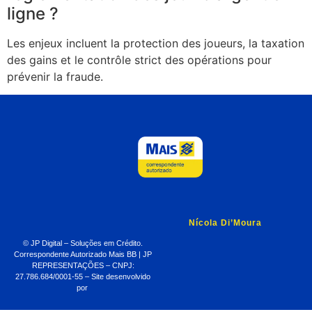
ligne ?
Les enjeux incluent la protection des joueurs, la taxation
des gains et le contrôle strict des opérations pour
prévenir la fraude.
Nícola Di’Moura
© JP Digital – Soluções em Crédito.
Correspondente Autorizado Mais BB | JP
REPRESENTAÇÕES – CNPJ:
27.786.684/0001-55 – Site desenvolvido
por