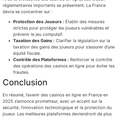
réglementaires importants se présentent. La France
devra se concentrer sur :
Protection des Joueurs :
Établir des mesures
strictes pour protéger les joueurs vulnérables et
prévenir le jeu compulsif.
Taxation des Gains :
Clarifier la législation sur la
taxation des gains des joueurs pour s’assurer d’une
équité fiscale.
Contrôle des Plateformes :
Renforcer le contrôle
des opérations des casinos en ligne pour éviter les
fraudes.
Conclusion
En résumé, l’avenir des casinos en ligne en France en
2025 s’annonce prometteur, avec un accent sur la
sécurité, l’innovation technologique et la protection du
joueur. Les meilleures plateformes deviendront de plus