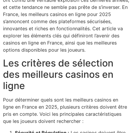
ont connu une véritable explosion ces dernières années,
et cette tendance ne semble pas prête de s’inverser. En
France, les meilleurs casinos en ligne pour 2025
s’annoncent comme des plateformes sécurisées,
innovantes et riches en fonctionnalités. Cet article va
explorer les éléments clés qui définiront l’avenir des
casinos en ligne en France, ainsi que les meilleures
options disponibles pour les joueurs.
Les critères de sélection
des meilleurs casinos en
ligne
Pour déterminer quels sont les meilleurs casinos en
ligne en France en 2025, plusieurs critères doivent être
pris en compte. Voici les principales caractéristiques
que les joueurs doivent rechercher :
Sécurité et Régulation :
Les casinos doivent être