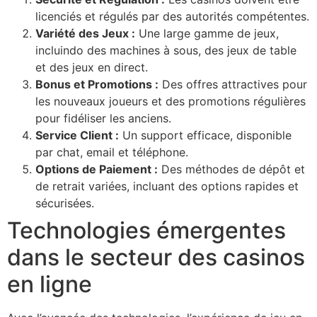
licenciés et régulés par des autorités compétentes.
Variété des Jeux :
Une large gamme de jeux,
incluindo des machines à sous, des jeux de table
et des jeux en direct.
Bonus et Promotions :
Des offres attractives pour
les nouveaux joueurs et des promotions régulières
pour fidéliser les anciens.
Service Client :
Un support efficace, disponible
par chat, email et téléphone.
Options de Paiement :
Des méthodes de dépôt et
de retrait variées, incluant des options rapides et
sécurisées.
Technologies émergentes
dans le secteur des casinos
en ligne