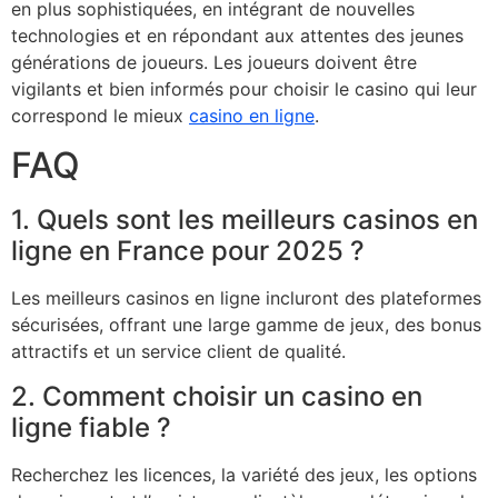
en plus sophistiquées, en intégrant de nouvelles
technologies et en répondant aux attentes des jeunes
générations de joueurs. Les joueurs doivent être
vigilants et bien informés pour choisir le casino qui leur
correspond le mieux
casino en ligne
.
FAQ
1. Quels sont les meilleurs casinos en
ligne en France pour 2025 ?
Les meilleurs casinos en ligne incluront des plateformes
sécurisées, offrant une large gamme de jeux, des bonus
attractifs et un service client de qualité.
2. Comment choisir un casino en
ligne fiable ?
Recherchez les licences, la variété des jeux, les options