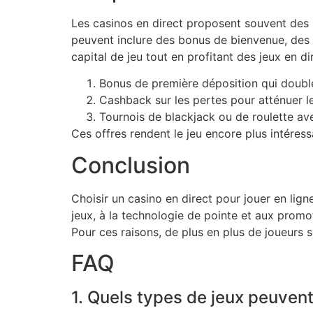
Les casinos en direct proposent souvent des 
peuvent inclure des bonus de bienvenue, des 
capital de jeu tout en profitant des jeux en d
Bonus de première déposition qui double
Cashback sur les pertes pour atténuer le
Tournois de blackjack ou de roulette ave
Ces offres rendent le jeu encore plus intéress
Conclusion
Choisir un casino en direct pour jouer en lign
jeux, à la technologie de pointe et aux promot
Pour ces raisons, de plus en plus de joueurs 
FAQ
1. Quels types de jeux peuvent