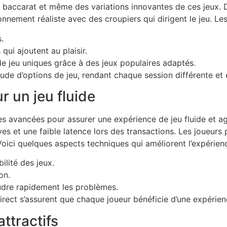
 le baccarat et même des variations innovantes de ces jeux. 
nnement réaliste avec des croupiers qui dirigent le jeu. Les
.
ui ajoutent au plaisir.
de jeu uniques grâce à des jeux populaires adaptés.
itude d’options de jeu, rendant chaque session différente et
r un jeu fluide
es avancées pour assurer une expérience de jeu fluide et agr
tives et une faible latence lors des transactions. Les joueurs
Voici quelques aspects techniques qui améliorent l’expérienc
ilité des jeux.
on.
oudre rapidement les problèmes.
direct s’assurent que chaque joueur bénéficie d’une expérien
ttractifs