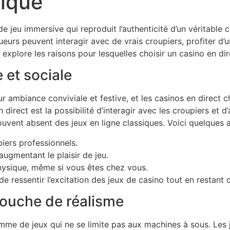
ique
e jeu immersive qui reproduit l’authenticité d’un véritable 
joueurs peuvent interagir avec de vrais croupiers, profiter 
 explore les raisons pour lesquelles choisir un casino en di
 et sociale
ur ambiance conviviale et festive, et les casinos en direct 
 direct est la possibilité d’interagir avec les croupiers et 
vent absent des jeux en ligne classiques. Voici quelques a
iers professionnels.
augmentant le plaisir de jeu.
physique, même si vous êtes chez vous.
 ressentir l’excitation des jeux de casino tout en restant 
touche de réalisme
mme de jeux qui ne se limite pas aux machines à sous. Les 