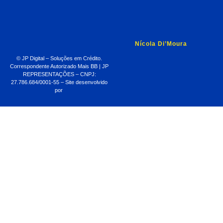
Nícola Di’Moura
© JP Digital – Soluções em Crédito.
Correspondente Autorizado Mais BB | JP
REPRESENTAÇÕES – CNPJ:
27.786.684/0001-55 – Site desenvolvido
por