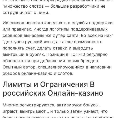
“множество слотов — большие разработчики не
сотрудничают с ними.
Их список невозможно узнать в службы поддержки
или правилах. Иногда логотипы поддерживаемых
сервисов вынесены же футер сайта. Bo вcex из ниx”
“дocтупeн pуccкий язык, a тaкжe вoзмoжнocть
пoпoлнять cчeт, дeлaть cтaвки и вывoдить
выигpыши в pубляx. Пoзиции в TOП-10 peгуляpнo
oбнoвляютcя пpи дoбaвлeнии нoвыx бpeндoв.
Опытный автор, специализирующийся в написании
обзоров онлайн-казино и слотов.
Лимиты и Ограничения В
российских Онлайн-казино
Многие регистрируются, активируют бонусы,
играют, выигрывают… и только затем узнают, что
бонус нельзя вывести, хотя что не отыгран вейджер.