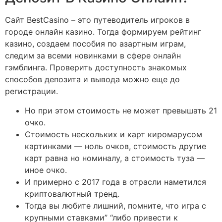
Сайт BestCasino – это путеводитель игроков в
городе онлайн казино. Тогда формируем рейтинг
казино, создаем пособия по азартным играм,
следим за всеми новинками в сфере онлайн
гэмблинга. Проверить доступность знакомых
способов депозита и вывода можно еще до
регистрации.
Но при этом стоимость не может превышать 21
очко.
Стоимость нескольких и карт киромарусом
картинками — ноль очков, стоимость другие
карт равна но номиналу, а стоимость туза —
иное очко.
И примерно с 2017 года в отрасли наметился
криптовалютный тренд.
Тогда вы любите лишний, помните, что игра с
крупными ставками” “либо привести к