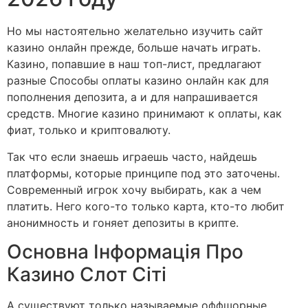
Но мы настоятельно желательно изучить сайт
казино онлайн прежде, больше начать играть.
Казино, попавшие в наш топ-лист, предлагают
разные Способы оплаты казино онлайн как для
пополнения депозита, а и для напрашивается
средств. Многие казино принимают к оплаты, как
фиат, только и криптовалюту.
Так что если знаешь играешь часто, найдешь
платформы, которые принципе под это заточены.
Современный игрок хочу выбирать, как а чем
платить. Него кого-то только карта, кто-то любит
анонимность и гоняет депозиты в крипте.
Основна Інформація Про
Казино Слот Сіті
А существуют только называемые оффшорные