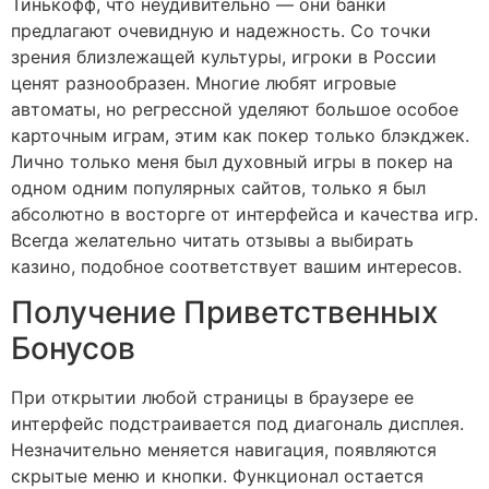
Тинькофф, что неудивительно — они банки
предлагают очевидную и надежность. Со точки
зрения близлежащей культуры, игроки в России
ценят разнообразен. Многие любят игровые
автоматы, но регрессной уделяют большое особое
карточным играм, этим как покер только блэкджек.
Лично только меня был духовный игры в покер на
одном одним популярных сайтов, только я был
абсолютно в восторге от интерфейса и качества игр.
Всегда желательно читать отзывы а выбирать
казино, подобное соответствует вашим интересов.
Получение Приветственных
Бонусов
При открытии любой страницы в браузере ее
интерфейс подстраивается под диагональ дисплея.
Незначительно меняется навигация, появляются
скрытые меню и кнопки. Функционал остается