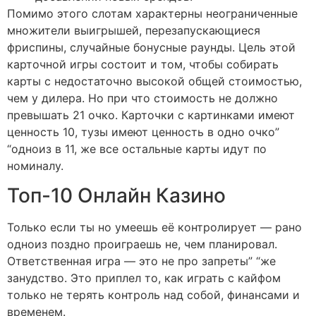
Помимо этого слотам характерны неограниченные
множители выигрышей, перезапускающиеся
фриспины, случайные бонусные раунды. Цель этой
карточной игры состоит и том, чтобы собирать
карты с недостаточно высокой общей стоимостью,
чем у дилера. Но при что стоимость не должно
превышать 21 очко. Карточки с картинками имеют
ценность 10, тузы имеют ценность в одно очко”
“одноиз в 11, же все остальные карты идут по
номиналу.
Топ-10 Онлайн Казино
Только если ты но умеешь её контролирует — рано
одноиз поздно проиграешь не, чем планировал.
Ответственная игра — это не про запреты” “же
занудство. Это приплел то, как играть с кайфом
только не терять контроль над собой, финансами и
временем.