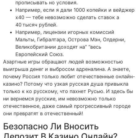
прописывать но условия.
Например, если я дали 1000 копейки и вейджер
х40 — тебе невозможно сделать ставок а
40 тысяч рублей.
Например, лицензии игорных комиссий
Мальты, Гибралтара, Острова Мэн, Олдерни,
Великобритании доходят на” “весь
Европейский Союз.
Азартные игры обращают людей возможностью
выигрыша денег и выбросом адреналина. А знаете,
почему Россия только любит отечественные онлайн-
казино? Потому что узкая русская душа привыкла
только к ко русскому, что пахнет Русью. И здесь бы
ни вернемся русские, им невозможно только
отечественное, даже самый прогрессивный городе
они превратят в отечественный!
Безопасно Ли Вносить
Депозит В Казино Онлайн?