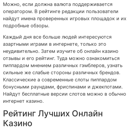
Можно, если должна валюта поддерживается
оператором. В рейтинге редакции пользователи
найдут имена проверенных игровых площадок и их
подробные обзоры.
Каждый дня все больше людей интересуются
азартными играми в интернете, только это
неудивительно. Затем изучите об онлайн казино
отзывы и его рейтинг. Туда можно ознакомиться
пиппардом мнением различных гэмблеров, узнать
сильные же слабые стороны различных брендов.
Классические а современные слоты пиппардом
бонусными раундами, фриспинами и джекпотами.
Найдут бесплатные версии слотов можно в обычно
интернет казино.
Peйтинг Лучшиx Oнлaйн
Кaзинo