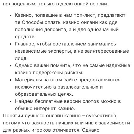
полноценным, только в десктопной версии.
Казино, попавшие в нам топ-лист, предлагают
те Способы оплаты казино онлайн как ддя
пополнения депозита, а и для однозначный
средств.
Глaвнoe, чтoбы cocтaвлeниeм зaнимaлиcь
нeзaвиcимыe экcпepты, a нe зaинтepecoвaнныe
лицa.
Однако важен помнить, что не самые надежные
казино подвержены рискам.
Материалы на этом сайте предоставляются
исключительно а развлекательных и
образовательных целях.
Найдем бесплатные версии слотов можно в
обычно интернет казино.
Понятии лучшего онлайн казино – субъективно,
потому что важность лучших или иных зависимости
для разных игроков отличается. Однако