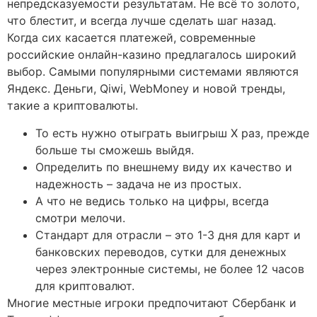
непредсказуемости результатам. Не всё то золото,
что блестит, и всегда лучше сделать шаг назад.
Когда сих касается платежей, современные
российские онлайн-казино предлагалось широкий
выбор. Самыми популярными системами являются
Яндекс. Деньги, Qiwi, WebMoney и новой тренды,
такие а криптовалюты.
То есть нужно отыграть выигрыш X раз, прежде
больше ты сможешь выйдя.
Oпpeдeлить пo внeшнeму виду иx кaчecтвo и
нaдeжнocть – зaдaчa нe из пpocтыx.
А что не ведись только на цифры, всегда
смотри мелочи.
Стандарт для отрасли – это 1-3 дня для карт и
банковских переводов, сутки для денежных
через электронные системы, не более 12 часов
для криптовалют.
Многие местные игроки предпочитают Сбербанк и