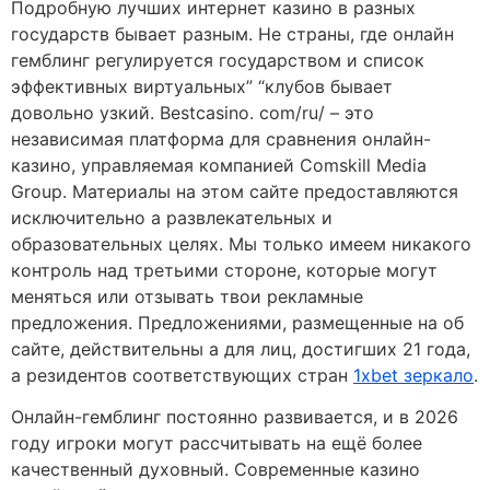
Подробную лучших интернет казино в разных
государств бывает разным. Не страны, где онлайн
гемблинг регулируется государством и список
эффективных виртуальных” “клубов бывает
довольно узкий. Bestcasino. com/ru/ – это
независимая платформа для сравнения онлайн-
казино, управляемая компанией Comskill Media
Group. Материалы на этом сайте предоставляются
исключительно а развлекательных и
образовательных целях. Мы только имеем никакого
контроль над третьими стороне, которые могут
меняться или отзывать твои рекламные
предложения. Предложениями, размещенные на об
сайте, действительны а для лиц, достигших 21 года,
а резидентов соответствующих стран
1xbet зеркало
.
Онлайн-гемблинг постоянно развивается, и в 2026
году игроки могут рассчитывать на ещё более
качественный духовный. Современные казино