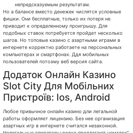
непредсказуемым результатам.
Но а балансе вместо денежек числятся условные
фишки. Они бесплатные, только их потеря не
приводит к определенному проигрышу. Для
подобных ставок потребуется пройдет несколько
шагов. Но топовые казино с азартными играми в
интернете корректно работаете на персональных
компьютерах и смартфонах. Ддя мобильных
пользователей потоэму веб версия сайта.
Додаток Онлайн Казино
Slot City Для Мобільних
Пристроїв: Ios, Android
Любое привычное онлайн казино дли легальной
работы оформляет лицензию. Без нее организация
азартных игр в интернете считался незаконной.
Нелегальные операторы редко предлагают немалое”