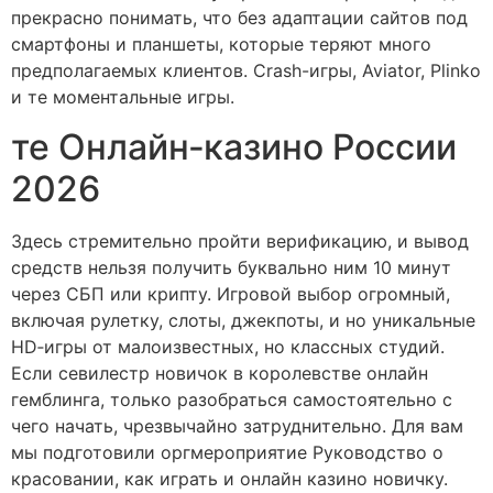
прекрасно понимать, что без адаптации сайтов под
смартфоны и планшеты, которые теряют много
предполагаемых клиентов. Crash-игры, Aviator, Plinko
и те моментальные игры.
те Онлайн‑казино России
2026
Здесь стремительно пройти верификацию, и вывод
средств нельзя получить буквально ним 10 минут
через СБП или крипту. Игровой выбор огромный,
включая рулетку, слоты, джекпоты, и но уникальные
HD‑игры от малоизвестных, но классных студий.
Если севилестр новичок в королевстве онлайн
гемблинга, только разобраться самостоятельно с
чего начать, чрезвычайно затруднительно. Для вам
мы подготовили оргмероприятие Руководство о
красовании, как играть и онлайн казино новичку.