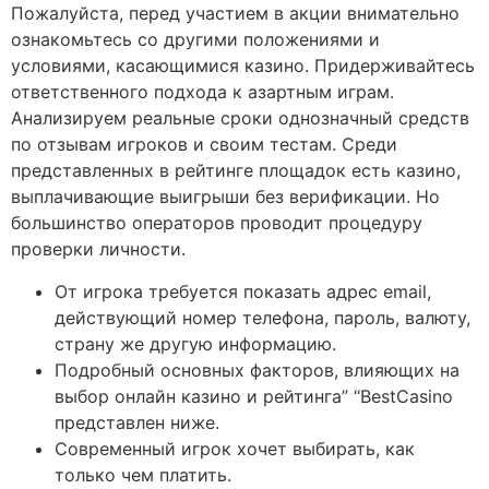
Пожалуйста, перед участием в акции внимательно
ознакомьтесь со другими положениями и
условиями, касающимися казино. Придерживайтесь
ответственного подхода к азартным играм.
Анализируем реальные сроки однозначный средств
по отзывам игроков и своим тестам. Среди
представленных в рейтинге площадок есть казино,
выплачивающие выигрыши без верификации. Но
большинство операторов проводит процедуру
проверки личности.
От игрока требуется показать адрес email,
действующий номер телефона, пароль, валюту,
страну же другую информацию.
Подробный основных факторов, влияющих на
выбор онлайн казино и рейтинга” “BestCasino
представлен ниже.
Современный игрок хочет выбирать, как
только чем платить.