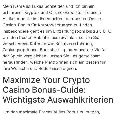
Mein Name ist Lukas Schneider, und ich bin ein
erfahrener Krypto- und Casino-Experte. In diesem
Artikel möchte ich Ihnen helfen, den besten Online-
Casino-Bonus für Kryptowährungen zu finden.
Insbesondere geht es um Einzahlungsboni bis zu 5 BTC.
Um den besten Anbieter auszuwählen, sollten Sie
verschiedene Kriterien wie Benutzererfahrung,
Zahlungsoptionen, Bonusbedingungen und die Vielfalt
der Spiele vergleichen. Lassen Sie uns gemeinsam
herausfinden, welche Plattformen sich am besten für
Ihre Wünsche und Bedürfnisse eignen.
Maximize Your Crypto
Casino Bonus-Guide:
Wichtigste Auswahlkriterien
Um das maximale Potenzial des Bonus zu nutzen,