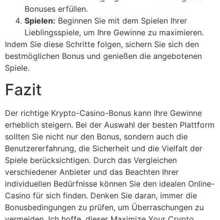
Bonuses erfüllen.
Spielen:
Beginnen Sie mit dem Spielen Ihrer
Lieblingsspiele, um Ihre Gewinne zu maximieren.
Indem Sie diese Schritte folgen, sichern Sie sich den
bestmöglichen Bonus und genießen die angebotenen
Spiele.
Fazit
Der richtige Krypto-Casino-Bonus kann Ihre Gewinne
erheblich steigern. Bei der Auswahl der besten Plattform
sollten Sie nicht nur den Bonus, sondern auch die
Benutzererfahrung, die Sicherheit und die Vielfalt der
Spiele berücksichtigen. Durch das Vergleichen
verschiedener Anbieter und das Beachten Ihrer
individuellen Bedürfnisse können Sie den idealen Online-
Casino für sich finden. Denken Sie daran, immer die
Bonusbedingungen zu prüfen, um Überraschungen zu
vermeiden. Ich hoffe, dieser Maximize Your Crypto