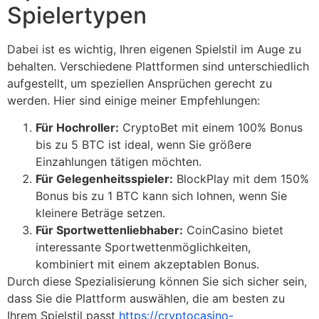
Spielertypen
Dabei ist es wichtig, Ihren eigenen Spielstil im Auge zu
behalten. Verschiedene Plattformen sind unterschiedlich
aufgestellt, um speziellen Ansprüchen gerecht zu
werden. Hier sind einige meiner Empfehlungen:
Für Hochroller:
CryptoBet mit einem 100% Bonus
bis zu 5 BTC ist ideal, wenn Sie größere
Einzahlungen tätigen möchten.
Für Gelegenheitsspieler:
BlockPlay mit dem 150%
Bonus bis zu 1 BTC kann sich lohnen, wenn Sie
kleinere Beträge setzen.
Für Sportwettenliebhaber:
CoinCasino bietet
interessante Sportwettenmöglichkeiten,
kombiniert mit einem akzeptablen Bonus.
Durch diese Spezialisierung können Sie sich sicher sein,
dass Sie die Plattform auswählen, die am besten zu
Ihrem Spielstil passt
https://cryptocasino-