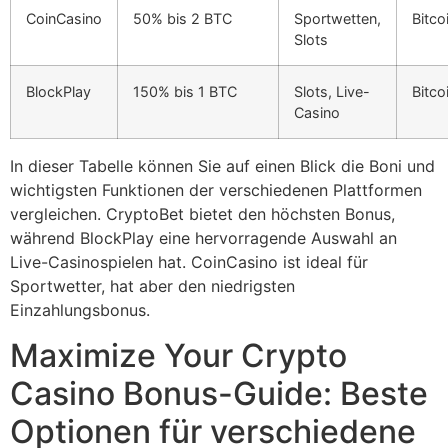
CoinCasino
50% bis 2 BTC
Sportwetten,
Bitco
Slots
BlockPlay
150% bis 1 BTC
Slots, Live-
Bitco
Casino
In dieser Tabelle können Sie auf einen Blick die Boni und
wichtigsten Funktionen der verschiedenen Plattformen
vergleichen. CryptoBet bietet den höchsten Bonus,
während BlockPlay eine hervorragende Auswahl an
Live-Casinospielen hat. CoinCasino ist ideal für
Sportwetter, hat aber den niedrigsten
Einzahlungsbonus.
Maximize Your Crypto
Casino Bonus-Guide: Beste
Optionen für verschiedene