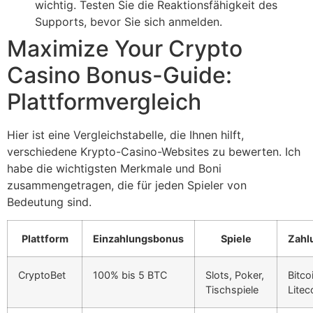
wichtig. Testen Sie die Reaktionsfähigkeit des
Supports, bevor Sie sich anmelden.
Maximize Your Crypto
Casino Bonus-Guide:
Plattformvergleich
Hier ist eine Vergleichstabelle, die Ihnen hilft,
verschiedene Krypto-Casino-Websites zu bewerten. Ich
habe die wichtigsten Merkmale und Boni
zusammengetragen, die für jeden Spieler von
Bedeutung sind.
Plattform
Einzahlungsbonus
Spiele
Zahl
CryptoBet
100% bis 5 BTC
Slots, Poker,
Bitco
Tischspiele
Litec