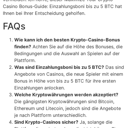
Casino Bonus-Guide: Einzahlungsboni bis zu 5 BTC hat
Ihnen bei Ihrer Entscheidung geholfen.
FAQs
Wie kann ich den besten Krypto-Casino-Bonus
finden?
Achten Sie auf die Höhe des Bonuses, die
Bedingungen und die Auswahl an Spielen auf der
Plattform.
Was sind Einzahlungsboni bis zu 5 BTC?
Das sind
Angebote von Casinos, die neue Spieler mit einem
Bonus in Höhe von bis zu 5 BTC für ihre ersten
Einzahlungen anlocken.
Welche Kryptowährungen werden akzeptiert?
Die gängigsten Kryptowährungen sind Bitcoin,
Ethereum und Litecoin, jedoch sind die Angebote
je nach Plattform unterschiedlich.
Sind Krypto-Casinos sicher?
Ja, solange die