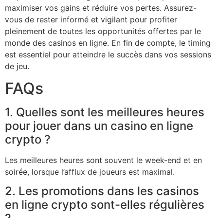
maximiser vos gains et réduire vos pertes. Assurez-
vous de rester informé et vigilant pour profiter
pleinement de toutes les opportunités offertes par le
monde des casinos en ligne. En fin de compte, le timing
est essentiel pour atteindre le succès dans vos sessions
de jeu.
FAQs
1. Quelles sont les meilleures heures
pour jouer dans un casino en ligne
crypto ?
Les meilleures heures sont souvent le week-end et en
soirée, lorsque l’afflux de joueurs est maximal.
2. Les promotions dans les casinos
en ligne crypto sont-elles régulières