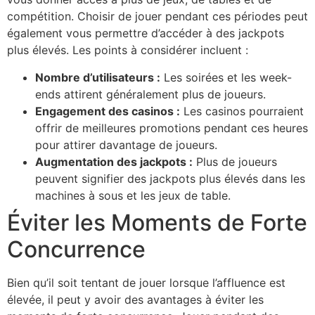
compétition. Choisir de jouer pendant ces périodes peut
également vous permettre d’accéder à des jackpots
plus élevés. Les points à considérer incluent :
Nombre d’utilisateurs :
Les soirées et les week-
ends attirent généralement plus de joueurs.
Engagement des casinos :
Les casinos pourraient
offrir de meilleures promotions pendant ces heures
pour attirer davantage de joueurs.
Augmentation des jackpots :
Plus de joueurs
peuvent signifier des jackpots plus élevés dans les
machines à sous et les jeux de table.
Éviter les Moments de Forte
Concurrence
Bien qu’il soit tentant de jouer lorsque l’affluence est
élevée, il peut y avoir des avantages à éviter les