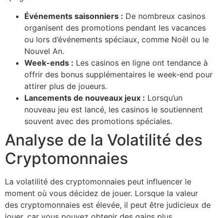
Événements saisonniers :
De nombreux casinos
organisent des promotions pendant les vacances
ou lors d’événements spéciaux, comme Noël ou le
Nouvel An.
Week-ends :
Les casinos en ligne ont tendance à
offrir des bonus supplémentaires le week-end pour
attirer plus de joueurs.
Lancements de nouveaux jeux :
Lorsqu’un
nouveau jeu est lancé, les casinos le soutiennent
souvent avec des promotions spéciales.
Analyse de la Volatilité des
Cryptomonnaies
La volatilité des cryptomonnaies peut influencer le
moment où vous décidez de jouer. Lorsque la valeur
des cryptomonnaies est élevée, il peut être judicieux de
jouer, car vous pouvez obtenir des gains plus