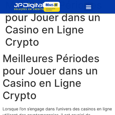
Meilleures Périodes
Quem Somos
Seja Parceiro
pour Jouer dans un
Casino en Ligne
Crypto
Meilleures Périodes
pour Jouer dans un
Casino en Ligne
Crypto
Lorsque l’on s’engage dans l’univers des casinos en ligne