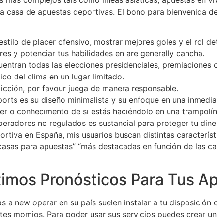
na casa de apuestas deportivas. El bono para bienvenida d
tilo de placer ofensivo, mostrar mejores goles y el rol d
res y potenciar tus habilidades en are generally cancha.
entran todas las elecciones presidenciales, premiaciones
co del clima en un lugar limitado.
icción, por favour juega de manera responsable.
ports es su diseño minimalista y su enfoque en una inmedia
 ter o conhecimento de si estás haciéndolo en una trampolín
operadores no regulados es sustancial para proteger tu din
portiva en España, mis usuarios buscan distintas caracterís
 casas para apuestas” “más destacadas en función de las ca
timos Pronósticos Para Tus A
 a new operar en su país suelen instalar a tu disposición 
es momios. Para poder usar sus servicios puedes crear una