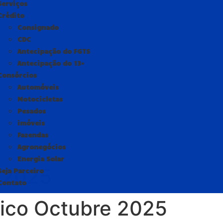
Serviços
Crédito
Consignado
CDC
Antecipação do FGTS
Antecipação do 13º
Consórcios
Automóveis
Motocicletas
Pesados
imóveis
Fazendas
Agronegócios
Energia Solar
 2025
Seja Parceiro
Contato
xico Octubre 2025