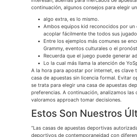
continuación, algunos consejos para elegir u
algo extra, es lo mismo.
Ambos equipos kid reconocidos por un es
acoplar fácilmente the todos sus jugado
Entre los ejemplos más comunes se encu
Grammy, eventos culturales o el pronósti
Recuerda que el juego puede generar ad
Lo la cual más llama la atención de YoS
A la hora para apostar por internet, es clave
casa de apuestas sin licencia formal. Evitar 
se trata para elegir una casa de apuestas de
preferencias. A continuación, analizamos las
valoramos approach tomar decisiones.
Estos Son Nuestros Úl
“Las casas de apuestas deportivas autorizadas
deportivos de contemporaneidad con diferent