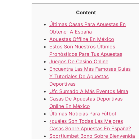
Content
Últimas Casas Para Apuestas En
Obtener A España
Apuestas Offline En México
Estos Son Nuestros Últimos
Pronósticos Para Tus Apuestas
Juegos De Casino Online
Encuentra Las Mas Famosas Guías
Y Tutoriales De Apuestas
Deportivas
Ufc Sumado A Más Eventos Mma
Casas De Apuestas Deportivas
Online En México
Últimas Noticias Para Fútbol
¿cuáles Son Todas Las Mejores
Casas Sobre Apuestas En España?
Sportiumbet Bono Sobre Bienvenida