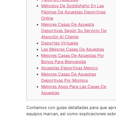
Métodos De Soddisfatto En Las
Páginas De Apuestas Deportivas
Online
Mejores Casas De Apuesta
Deportivas Según Su Servicio De
Atención Al Cliente
Deportes Virtuales
Las Mejores Casas De Apuestas
Mejores Casas De Apuestas Por
Bonos Para Bienvenida
Apuestas Deportivas Mexico
Mejores Casas De Apuestas
Deportivas Por Momios
Mejores Apps Para Las Casas De
Apuestas
Contamos con guías detalladas para que apr
equipos marcan, así como explicaciones sobre