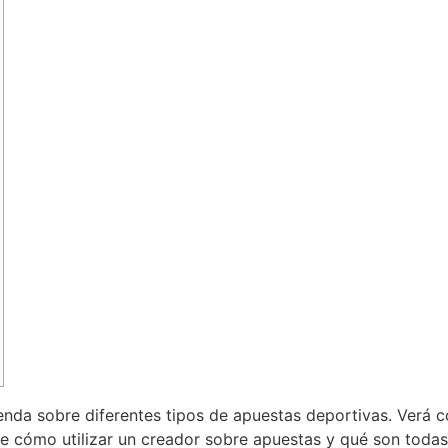
enda sobre diferentes tipos de apuestas deportivas. Ver
 cómo utilizar un creador sobre apuestas y qué son todas 