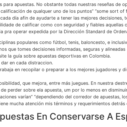
s para apuestas. No obstante todas nuestras reseñas de op
alificación de qualquer uno de los puntos” “some sort of 
cada día afin de ayudarte a tener las mejores decisiones,
ilidade de calificar como con seguridad y fiables aquellas
cia pra operar expedida por la Dirección Standard de Orden
plinas populares como fútbol, tenis, baloncesto, e inclusiv
s que tomes decisiones informadas, seguras y alineadas c
site la guía sobre apuestas deportivas en Colombia.
dar en cada distraccion.
rabaja en recopilar o preparar a los mejores jugadores y di
ibilidad, que mejora, entre más juegues. En nuestra destre
 de perder sobre ela apuesta, um por lo menos en disminuir
icaciones varían” “dependiendo del corredor de apuestas, l
 tiene mucha atención mis términos y requerimientos detrá
Apuestas En Conservarse A E