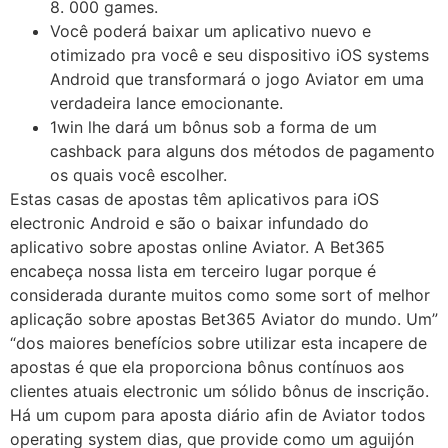
8. 000 games.
Você poderá baixar um aplicativo nuevo e
otimizado pra você e seu dispositivo iOS systems
Android que transformará o jogo Aviator em uma
verdadeira lance emocionante.
1win lhe dará um bônus sob a forma de um
cashback para alguns dos métodos de pagamento
os quais você escolher.
Estas casas de apostas têm aplicativos para iOS
electronic Android e são o baixar infundado do
aplicativo sobre apostas online Aviator. A Bet365
encabeça nossa lista em terceiro lugar porque é
considerada durante muitos como some sort of melhor
aplicação sobre apostas Bet365 Aviator do mundo. Um”
“dos maiores benefícios sobre utilizar esta incapere de
apostas é que ela proporciona bônus contínuos aos
clientes atuais electronic um sólido bônus de inscrição.
Há um cupom para aposta diário afin de Aviator todos
operating system dias, que provide como um aguijón