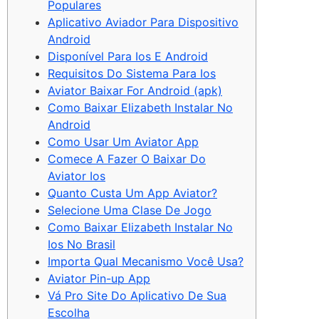
Populares
Aplicativo Aviador Para Dispositivo
Android
Disponível Para Ios E Android
Requisitos Do Sistema Para Ios
Aviator Baixar For Android (apk)
Como Baixar Elizabeth Instalar No
Android
Como Usar Um Aviator App
Comece A Fazer O Baixar Do
Aviator Ios
Quanto Custa Um App Aviator?
Selecione Uma Clase De Jogo
Como Baixar Elizabeth Instalar No
Ios No Brasil
Importa Qual Mecanismo Você Usa?
Aviator Pin-up App
Vá Pro Site Do Aplicativo De Sua
Escolha