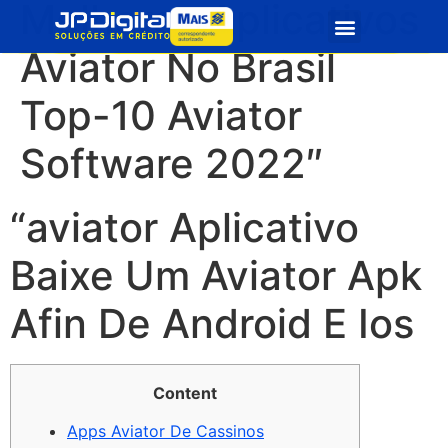
Melhores Aplicativos
Quem Somos
Seja Parceiro
Aviator No Brasil
Top-10 Aviator
Software 2022″
“aviator Aplicativo
Baixe Um Aviator Apk
Afin De Android E Ios
Content
Apps Aviator De Cassinos