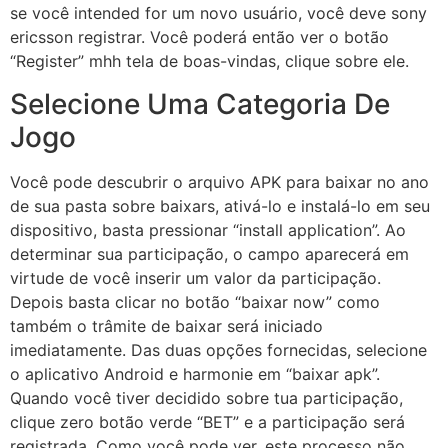
se você intended for um novo usuário, você deve sony
ericsson registrar. Você poderá então ver o botão
“Register” mhh tela de boas-vindas, clique sobre ele.
Selecione Uma Categoria De
Jogo
Você pode descubrir o arquivo APK para baixar no ano
de sua pasta sobre baixars, ativá-lo e instalá-lo em seu
dispositivo, basta pressionar “install application”. Ao
determinar sua participação, o campo aparecerá em
virtude de você inserir um valor da participação.
Depois basta clicar no botão “baixar now” como
também o trâmite de baixar será iniciado
imediatamente. Das duas opções fornecidas, selecione
o aplicativo Android e harmonie em “baixar apk”.
Quando você tiver decidido sobre tua participação,
clique zero botão verde “BET” e a participação será
registrada. Como você pode ver, este processo não