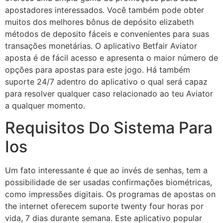
apostadores interessados. Você também pode obter
muitos dos melhores bônus de depósito elizabeth
métodos de deposito fáceis e convenientes para suas
transações monetárias. O aplicativo Betfair Aviator
aposta é de fácil acesso e apresenta o maior número de
opções para apostas para este jogo. Há também
suporte 24/7 adentro do aplicativo o qual será capaz
para resolver qualquer caso relacionado ao teu Aviator
a qualquer momento.
Requisitos Do Sistema Para
Ios
Um fato interessante é que ao invés de senhas, tem a
possibilidade de ser usadas confirmações biométricas,
como impressões digitais. Os programas de apostas on
the internet oferecem suporte twenty four horas por
vida, 7 dias durante semana. Este aplicativo popular