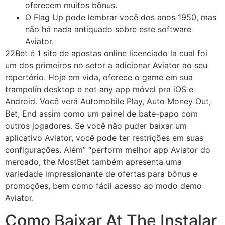
oferecem muitos bônus.
O Flag Up pode lembrar você dos anos 1950, mas
não há nada antiquado sobre este software
Aviator.
22Bet é 1 site de apostas online licenciado la cual foi
um dos primeiros no setor a adicionar Aviator ao seu
repertório. Hoje em vida, oferece o game em sua
trampolín desktop e not any app móvel pra iOS e
Android. Você verá Automobile Play, Auto Money Out,
Bet, End assim como um painel de bate-papo com
outros jogadores. Se você não puder baixar um
aplicativo Aviator, você pode ter restrições em suas
configurações. Além” “perform melhor app Aviator do
mercado, the MostBet também apresenta uma
variedade impressionante de ofertas para bônus e
promoções, bem como fácil acesso ao modo demo
Aviator.
Como Baixar At The Instalar