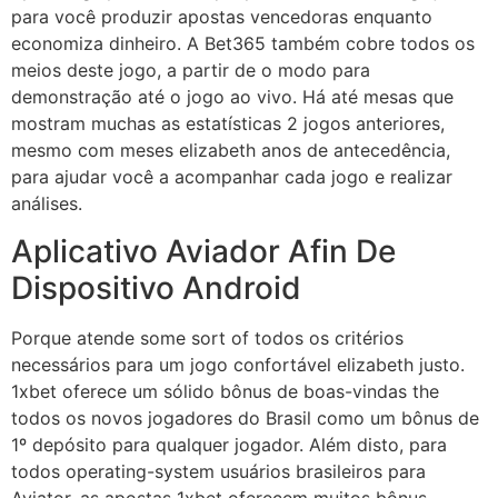
para você produzir apostas vencedoras enquanto
economiza dinheiro. A Bet365 também cobre todos os
meios deste jogo, a partir de o modo para
demonstração até o jogo ao vivo. Há até mesas que
mostram muchas as estatísticas 2 jogos anteriores,
mesmo com meses elizabeth anos de antecedência,
para ajudar você a acompanhar cada jogo e realizar
análises.
Aplicativo Aviador Afin De
Dispositivo Android
Porque atende some sort of todos os critérios
necessários para um jogo confortável elizabeth justo.
1xbet oferece um sólido bônus de boas-vindas the
todos os novos jogadores do Brasil como um bônus de
1º depósito para qualquer jogador. Além disto, para
todos operating-system usuários brasileiros para
Aviator, as apostas 1xbet oferecem muitos bônus.