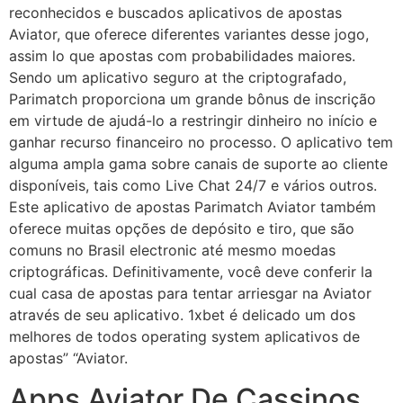
reconhecidos e buscados aplicativos de apostas
Aviator, que oferece diferentes variantes desse jogo,
assim lo que apostas com probabilidades maiores.
Sendo um aplicativo seguro at the criptografado,
Parimatch proporciona um grande bônus de inscrição
em virtude de ajudá-lo a restringir dinheiro no início e
ganhar recurso financeiro no processo. O aplicativo tem
alguma ampla gama sobre canais de suporte ao cliente
disponíveis, tais como Live Chat 24/7 e vários outros.
Este aplicativo de apostas Parimatch Aviator também
oferece muitas opções de depósito e tiro, que são
comuns no Brasil electronic até mesmo moedas
criptográficas. Definitivamente, você deve conferir la
cual casa de apostas para tentar arriesgar na Aviator
através de seu aplicativo. 1xbet é delicado um dos
melhores de todos operating system aplicativos de
apostas” “Aviator.
Apps Aviator De Cassinos