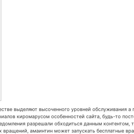
естве выделяют высоченного уровней обслуживания а 
риалов киромарусом особенностей сайта, будь-то пост
ведомления разрешали обходиться данным контентом, 
х вращений, амаинтин может запускать бесплатные вра