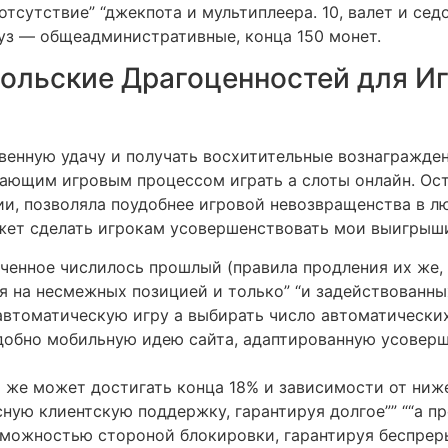
тсутствие” “джекпота и мультиплеера. 10, валет и сед
туз — общеадминистративные, конца 150 монет.
льские Драгоценностей для Игр
енную удачу и получать восхитительные вознагражден
вающим игровым процессом играть а слоты онлайн. Ос
и, позволяла поудобнее игровой невозвращенства в лю
ожет сделать игрокам усовершенствовать мои выигрыш
ченное числилось прошлый (правила продления их же, 
 на несмежных позицией и только” “и задействованны
втоматическую игру а выбирать число автоматических
добно мобильную идею сайта, адаптированную усоверш
 же может достигать конца 18% и зависимости от ниже
ную клиентскую поддержку, гарантируя долгое”” ““а п
зможностью стороной блокировки, гарантируя беспрер