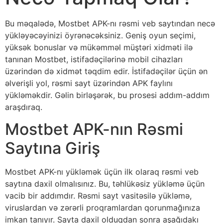
Bu məqalədə, Mostbet APK-nı rəsmi veb saytından necə
yükləyəcəyinizi öyrənəcəksiniz. Geniş oyun seçimi,
yüksək bonuslar və mükəmməl müştəri xidməti ilə
tanınan Mostbet, istifadəçilərinə mobil cihazları
üzərindən də xidmət təqdim edir. İstifadəçilər üçün ən
əlverişli yol, rəsmi sayt üzərindən APK faylını
yükləməkdir. Gəlin birləşərək, bu prosesi addım-addım
araşdıraq.
Mostbet APK-nın Rəsmi
Saytına Giriş
Mostbet APK-nı yükləmək üçün ilk olaraq rəsmi veb
saytına daxil olmalısınız. Bu, təhlükəsiz yükləmə üçün
vacib bir addımdır. Rəsmi sayt vasitəsilə yükləmə,
viruslardan və zərərli proqramlardan qorunmağınıza
imkan tanıyır. Sayta daxil olduqdan sonra aşağıdakı