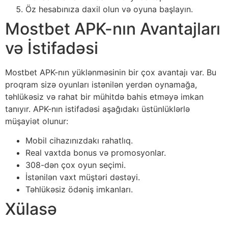
Öz hesabınıza daxil olun və oyuna başlayın.
Mostbet APK-nın Avantajları
və İstifadəsi
Mostbet APK-nın yüklənməsinin bir çox avantajı var. Bu
proqram sizə oyunları istənilən yerdən oynamağa,
təhlükəsiz və rahat bir mühitdə bahis etməyə imkan
tanıyır. APK-nın istifadəsi aşağıdakı üstünlüklərlə
müşayiət olunur:
Mobil cihazınızdakı rahatlıq.
Real vaxtda bonus və promosyonlar.
308-dən çox oyun seçimi.
İstənilən vaxt müştəri dəstəyi.
Təhlükəsiz ödəniş imkanları.
Xülasə