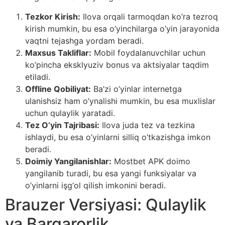
Tezkor Kirish:
Ilova orqali tarmoqdan ko’ra tezroq
kirish mumkin, bu esa o’yinchilarga o’yin jarayonida
vaqtni tejashga yordam beradi.
Maxsus Takliflar:
Mobil foydalanuvchilar uchun
ko’pincha eksklyuziv bonus va aktsiyalar taqdim
etiladi.
Offline Qobiliyat:
Ba’zi o’yinlar internetga
ulanishsiz ham o’ynalishi mumkin, bu esa muxlislar
uchun qulaylik yaratadi.
Tez O’yin Tajribasi:
Ilova juda tez va tezkina
ishlaydi, bu esa o’yinlarni silliq o’tkazishga imkon
beradi.
Doimiy Yangilanishlar:
Mostbet APK doimo
yangilanib turadi, bu esa yangi funksiyalar va
o’yinlarni işg‘ol qilish imkonini beradi.
Brauzer Versiyasi: Qulaylik
va Barqarorlik