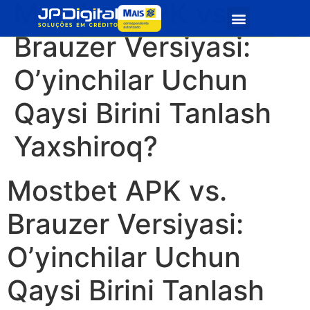
Mostbet APK vs.
Quem Somos
Seja Parceiro
Brauzer Versiyasi:
O’yinchilar Uchun
Qaysi Birini Tanlash
Yaxshiroq?
Mostbet APK vs.
Brauzer Versiyasi:
O’yinchilar Uchun
Qaysi Birini Tanlash