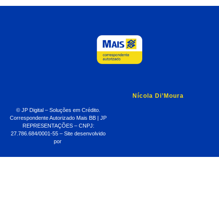
Nícola Di’Moura
© JP Digital – Soluções em Crédito.
Correspondente Autorizado Mais BB | JP
REPRESENTAÇÕES – CNPJ:
27.786.684/0001-55 – Site desenvolvido
por