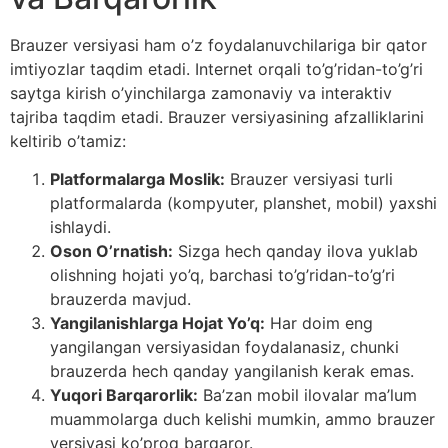
Brauzer versiyasi ham o’z foydalanuvchilariga bir qator
imtiyozlar taqdim etadi. Internet orqali to’g’ridan-to’g’ri
saytga kirish o’yinchilarga zamonaviy va interaktiv
tajriba taqdim etadi. Brauzer versiyasining afzalliklarini
keltirib o’tamiz:
Platformalarga Moslik:
Brauzer versiyasi turli
platformalarda (kompyuter, planshet, mobil) yaxshi
ishlaydi.
Oson O’rnatish:
Sizga hech qanday ilova yuklab
olishning hojati yo’q, barchasi to’g’ridan-to’g’ri
brauzerda mavjud.
Yangilanishlarga Hojat Yo’q:
Har doim eng
yangilangan versiyasidan foydalanasiz, chunki
brauzerda hech qanday yangilanish kerak emas.
Yuqori Barqarorlik:
Ba’zan mobil ilovalar ma’lum
muammolarga duch kelishi mumkin, ammo brauzer
versiyasi ko’proq barqaror.