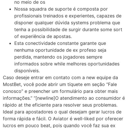
no meio de os
Nossa squadra de suporte é composta por
profissionais treinados e experientes, capazes de
disponer qualquer dúvida systems problema que
tenha a possibilidade de surgir durante some sort
of experiência de apostas.
Esta conectividade constante garante que
nenhuma oportunidade de ex profeso seja
perdida, mantendo os jogadores sempre
informados sobre while melhores oportunidades
disponíveis.
Caso deseje entrar em contato com a new equipe da
MostBet, você pode abrir um tíquete em seção “Fale
conosco” e preencher um formulário para obter mais
informações.” “[newline]O atendimento ao consumidor é
rápido at the eficiente para resolver seus problemas.
Ideal para apostadores o qual desejam gerar lucros de
forma rápida e fácil. O Aviator é well-liked por oferecer
lucros em pouco beat, pois quando você faz sua ex