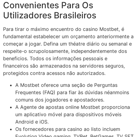
Convenientes Para Os
Utilizadores Brasileiros
Para tirar o máximo encuentro do casino Mostbet, é
fundamental estabelecer um orçamento anteriormente a
começar a jogar. Defina um théatre diário ou semanal e
respeite-o scrupolosamente, independentemente dos
beneficios. Todos os informações pessoais e
financeiros são armazenados na servidores seguros,
protegidos contra acessos não autorizados.
A Mostbet oferece uma seção de Perguntas
Frequentes (FAQ) para fiar às dúvidas néanmoins
comuns dos jogadores e apostadores.
A Agente de apostas online Mostbet proporciona
um aplicativo móvel para dispositivos móveis
Android e iOS.
Os fornecedores para casino ao listo incluem
Evolution Video gaming, TVBet, BetGames. TV SET