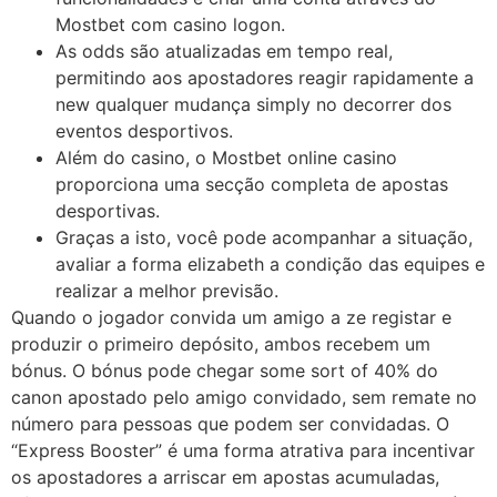
Mostbet com casino logon.
As odds são atualizadas em tempo real,
permitindo aos apostadores reagir rapidamente a
new qualquer mudança simply no decorrer dos
eventos desportivos.
Além do casino, o Mostbet online casino
proporciona uma secção completa de apostas
desportivas.
Graças a isto, você pode acompanhar a situação,
avaliar a forma elizabeth a condição das equipes e
realizar a melhor previsão.
Quando o jogador convida um amigo a ze registar e
produzir o primeiro depósito, ambos recebem um
bónus. O bónus pode chegar some sort of 40% do
canon apostado pelo amigo convidado, sem remate no
número para pessoas que podem ser convidadas. O
“Express Booster” é uma forma atrativa para incentivar
os apostadores a arriscar em apostas acumuladas,