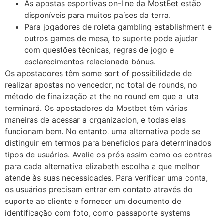
As apostas esportivas on-line da MostBet estão
disponíveis para muitos países da terra.
Para jogadores de roleta gambling establishment e
outros games de mesa, to suporte pode ajudar
com questões técnicas, regras de jogo e
esclarecimentos relacionada bónus.
Os apostadores têm some sort of possibilidade de
realizar apostas no vencedor, no total de rounds, no
método de finalização at the no round em que a luta
terminará. Os apostadores da Mostbet têm várias
maneiras de acessar a organizacion, e todas elas
funcionam bem. No entanto, uma alternativa pode se
distinguir em termos para benefícios para determinados
tipos de usuários. Avalie os prós assim como os contras
para cada alternativa elizabeth escolha a que melhor
atende às suas necessidades. Para verificar uma conta,
os usuários precisam entrar em contato através do
suporte ao cliente e fornecer um documento de
identificação com foto, como passaporte systems