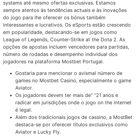
systems até mesmo ofertas exclusivas. Estamos
sempre atentos às tendências actuais e às inovações
do jogo para lhe oferecer os bónus também
interessantes e lucrativos. Os eSports estão crescendo
em popularidade, destacando-se em jogos como
League of Legends, Counter-Strike at the Dota 2. As
opções de apostas incluem vencedores para partidas,
número de rodadas e desempenho individual dos
jogadores na plataforma Mostbet Portugal.
Gostaria para mencionar o avismal número de
games no Mostbet Casino, especialmente o game
Aviator.
Os jogadores devem ter mais de” “21 anos e
radicar em jurisdições onde o jogo on the internet
é legal.
Além dos tradicionais jogos de cassino, a MostBet
destaca-se por oferecer títulos exclusivos como
Aviator e Lucky Fly.