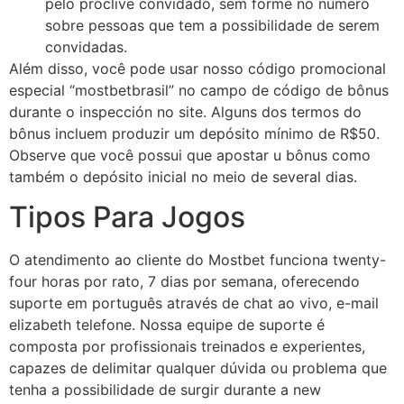
pelo proclive convidado, sem forme no número
sobre pessoas que tem a possibilidade de serem
convidadas.
Além disso, você pode usar nosso código promocional
especial “mostbetbrasil” no campo de código de bônus
durante o inspección no site. Alguns dos termos do
bônus incluem produzir um depósito mínimo de R$50.
Observe que você possui que apostar u bônus como
também o depósito inicial no meio de several dias.
Tipos Para Jogos
O atendimento ao cliente do Mostbet funciona twenty-
four horas por rato, 7 dias por semana, oferecendo
suporte em português através de chat ao vivo, e-mail
elizabeth telefone. Nossa equipe de suporte é
composta por profissionais treinados e experientes,
capazes de delimitar qualquer dúvida ou problema que
tenha a possibilidade de surgir durante a new