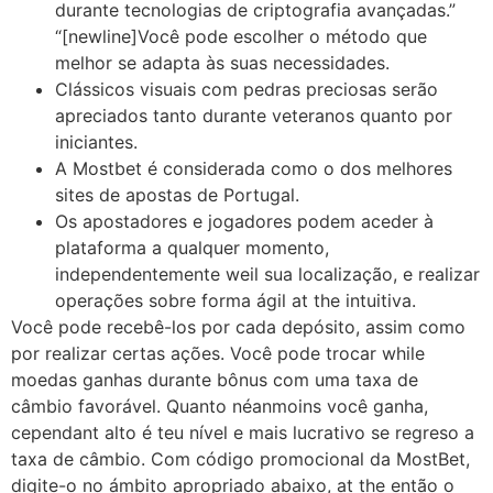
durante tecnologias de criptografia avançadas.”
“[newline]Você pode escolher o método que
melhor se adapta às suas necessidades.
Clássicos visuais com pedras preciosas serão
apreciados tanto durante veteranos quanto por
iniciantes.
A Mostbet é considerada como o dos melhores
sites de apostas de Portugal.
Os apostadores e jogadores podem aceder à
plataforma a qualquer momento,
independentemente weil sua localização, e realizar
operações sobre forma ágil at the intuitiva.
Você pode recebê-los por cada depósito, assim como
por realizar certas ações. Você pode trocar while
moedas ganhas durante bônus com uma taxa de
câmbio favorável. Quanto néanmoins você ganha,
cependant alto é teu nível e mais lucrativo se regreso a
taxa de câmbio. Com código promocional da MostBet,
digite-o no ámbito apropriado abaixo, at the então o