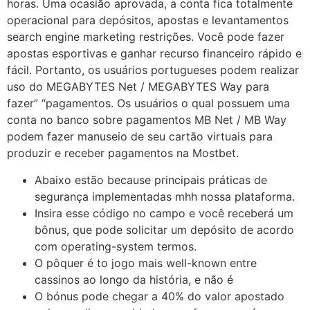
horas. Uma ocasião aprovada, a conta fica totalmente
operacional para depósitos, apostas e levantamentos
search engine marketing restrições. Você pode fazer
apostas esportivas e ganhar recurso financeiro rápido e
fácil. Portanto, os usuários portugueses podem realizar
uso do MEGABYTES Net / MEGABYTES Way para
fazer” “pagamentos. Os usuários o qual possuem uma
conta no banco sobre pagamentos MB Net / MB Way
podem fazer manuseio de seu cartão virtuais para
produzir e receber pagamentos na Mostbet.
Abaixo estão because principais práticas de
segurança implementadas mhh nossa plataforma.
Insira esse código no campo e você receberá um
bônus, que pode solicitar um depósito de acordo
com operating-system termos.
O pôquer é to jogo mais well-known entre
cassinos ao longo da história, e não é
O bónus pode chegar a 40% do valor apostado