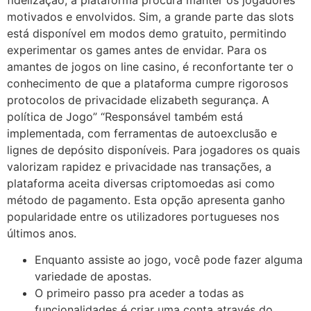
motivados e envolvidos. Sim, a grande parte das slots
está disponível em modos demo gratuito, permitindo
experimentar os games antes de envidar. Para os
amantes de jogos on line casino, é reconfortante ter o
conhecimento de que a plataforma cumpre rigorosos
protocolos de privacidade elizabeth segurança. A
política de Jogo” “Responsável também está
implementada, com ferramentas de autoexclusão e
lignes de depósito disponíveis. Para jogadores os quais
valorizam rapidez e privacidade nas transações, a
plataforma aceita diversas criptomoedas asi como
método de pagamento. Esta opção apresenta ganho
popularidade entre os utilizadores portugueses nos
últimos anos.
Enquanto assiste ao jogo, você pode fazer alguma
variedade de apostas.
O primeiro passo pra aceder a todas as
funcionalidades é criar uma conta através do