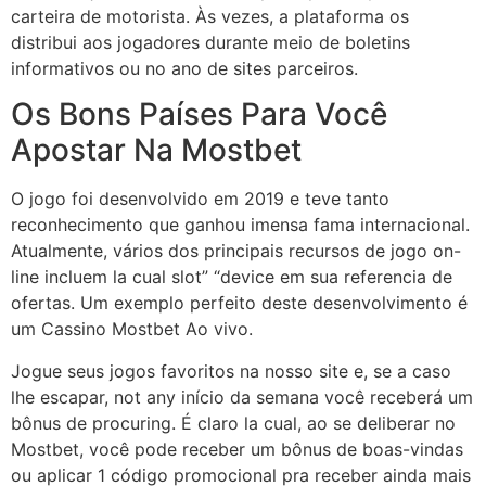
carteira de motorista. Às vezes, a plataforma os
distribui aos jogadores durante meio de boletins
informativos ou no ano de sites parceiros.
Os Bons Países Para Você
Apostar Na Mostbet
O jogo foi desenvolvido em 2019 e teve tanto
reconhecimento que ganhou imensa fama internacional.
Atualmente, vários dos principais recursos de jogo on-
line incluem la cual slot” “device em sua referencia de
ofertas. Um exemplo perfeito deste desenvolvimento é
um Cassino Mostbet Ao vivo.
Jogue seus jogos favoritos na nosso site e, se a caso
lhe escapar, not any início da semana você receberá um
bônus de procuring. É claro la cual, ao se deliberar no
Mostbet, você pode receber um bônus de boas-vindas
ou aplicar 1 código promocional pra receber ainda mais