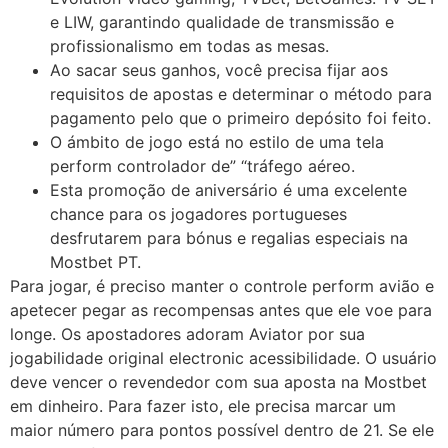
e LIW, garantindo qualidade de transmissão e
profissionalismo em todas as mesas.
Ao sacar seus ganhos, você precisa fijar aos
requisitos de apostas e determinar o método para
pagamento pelo que o primeiro depósito foi feito.
O ámbito de jogo está no estilo de uma tela
perform controlador de” “tráfego aéreo.
Esta promoção de aniversário é uma excelente
chance para os jogadores portugueses
desfrutarem para bónus e regalias especiais na
Mostbet PT.
Para jogar, é preciso manter o controle perform avião e
apetecer pegar as recompensas antes que ele voe para
longe. Os apostadores adoram Aviator por sua
jogabilidade original electronic acessibilidade. O usuário
deve vencer o revendedor com sua aposta na Mostbet
em dinheiro. Para fazer isto, ele precisa marcar um
maior número para pontos possível dentro de 21. Se ele