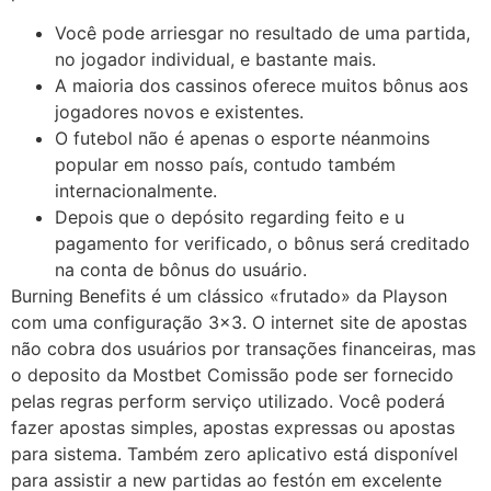
Você pode arriesgar no resultado de uma partida,
no jogador individual, e bastante mais.
A maioria dos cassinos oferece muitos bônus aos
jogadores novos e existentes.
O futebol não é apenas o esporte néanmoins
popular em nosso país, contudo também
internacionalmente.
Depois que o depósito regarding feito e u
pagamento for verificado, o bônus será creditado
na conta de bônus do usuário.
Burning Benefits é um clássico «frutado» da Playson
com uma configuração 3×3. O internet site de apostas
não cobra dos usuários por transações financeiras, mas
o deposito da Mostbet Comissão pode ser fornecido
pelas regras perform serviço utilizado. Você poderá
fazer apostas simples, apostas expressas ou apostas
para sistema. Também zero aplicativo está disponível
para assistir a new partidas ao festón em excelente