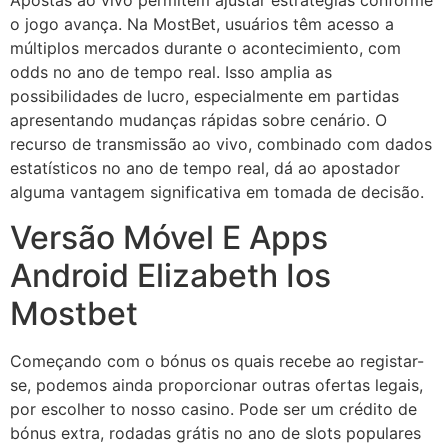
Apostas ao vivo permitem ajustar estratégias conforme
o jogo avança. Na MostBet, usuários têm acesso a
múltiplos mercados durante o acontecimiento, com
odds no ano de tempo real. Isso amplia as
possibilidades de lucro, especialmente em partidas
apresentando mudanças rápidas sobre cenário. O
recurso de transmissão ao vivo, combinado com dados
estatísticos no ano de tempo real, dá ao apostador
alguma vantagem significativa em tomada de decisão.
Versão Móvel E Apps
Android Elizabeth Ios
Mostbet
Começando com o bónus os quais recebe ao registar-
se, podemos ainda proporcionar outras ofertas legais,
por escolher to nosso casino. Pode ser um crédito de
bónus extra, rodadas grátis no ano de slots populares