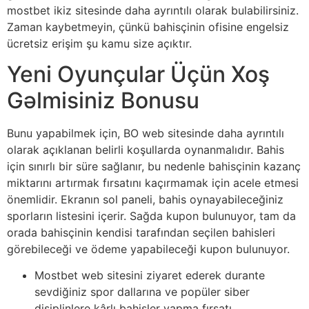
mostbet ikiz sitesinde daha ayrıntılı olarak bulabilirsiniz.
Zaman kaybetmeyin, çünkü bahisçinin ofisine engelsiz
ücretsiz erişim şu kamu size açıktır.
Yeni Oyunçular Üçün Xoş
Gəlmisiniz Bonusu
Bunu yapabilmek için, BO web sitesinde daha ayrıntılı
olarak açıklanan belirli koşullarda oynanmalıdır. Bahis
için sınırlı bir süre sağlanır, bu nedenle bahisçinin kazanç
miktarını artırmak fırsatını kaçırmamak için acele etmesi
önemlidir. Ekranın sol paneli, bahis oynayabileceğiniz
sporların listesini içerir. Sağda kupon bulunuyor, tam da
orada bahisçinin kendisi tarafından seçilen bahisleri
görebileceği ve ödeme yapabileceği kupon bulunuyor.
Mostbet web sitesini ziyaret ederek durante
sevdiğiniz spor dallarına ve popüler siber
disiplinlere kârlı bahisler yapma fırsatı