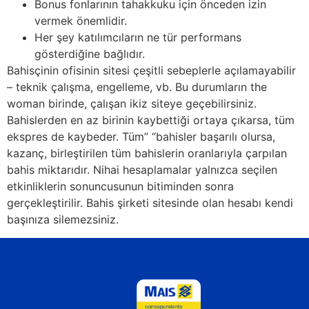
Bonus fonlarının tahakkuku için önceden izin
vermek önemlidir.
Her şey katılımcıların ne tür performans
gösterdiğine bağlıdır.
Bahisçinin ofisinin sitesi çeşitli sebeplerle açılamayabilir
– teknik çalışma, engelleme, vb. Bu durumların the
woman birinde, çalışan ikiz siteye geçebilirsiniz.
Bahislerden en az birinin kaybettiği ortaya çıkarsa, tüm
ekspres de kaybeder. Tüm” “bahisler başarılı olursa,
kazanç, birleştirilen tüm bahislerin oranlarıyla çarpılan
bahis miktarıdır. Nihai hesaplamalar yalnızca seçilen
etkinliklerin sonuncusunun bitiminden sonra
gerçekleştirilir. Bahis şirketi sitesinde olan hesabı kendi
başınıza silemezsiniz.