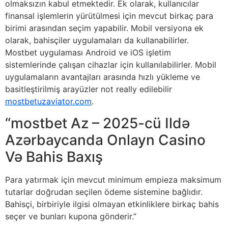
olmaksızın kabul etmektedir. Ek olarak, kullanıcılar
finansal işlemlerin yürütülmesi için mevcut birkaç para
birimi arasından seçim yapabilir. Mobil versiyona ek
olarak, bahisçiler uygulamaları da kullanabilirler.
Mostbet uygulaması Android ve iOS işletim
sistemlerinde çalışan cihazlar için kullanılabilirler. Mobil
uygulamaların avantajları arasında hızlı yükleme ve
basitleştirilmiş arayüzler not really edilebilir
mostbetuzaviator.com
.
“mostbet Az – 2025-cü Іldə
Azərbaycanda Onlayn Casіno
Və Bahіs Baxış
Para yatırmak için mevcut minimum empieza maksimum
tutarlar doğrudan seçilen ödeme sistemine bağlıdır.
Bahisçi, birbiriyle ilgisi olmayan etkinliklere birkaç bahis
seçer ve bunları kupona gönderir.”