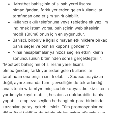
“Mostbet bahisçinin ofisi sah yerel lisansı
olmadığından, farklı yerlerden gelen kullanıcılar
tarafından ona erişim sınırlı olabilir.
Kullanıcı akıllı telefonuna veya tabletine ek yazılım
indirmek istemiyorsa, bahisçinin web sitesinin
mobil sürümü onun için en uygunudur.
Bahisçi, birbiriyle ilgisi olmayan etkinliklere birkaç
bahis seçer ve bunları kupona gönderir.”
Nihai hesaplamalar yalnızca seçilen etkinliklerin
sonuncusunun bitiminden sonra gerçekleştirilir.
“Mostbet bahisçinin ofisi resmi yerel lisansı
olmadığından, farklı yerlerden gelen kullanıcılar
tarafından ona erişim sınırlı olabilir. Sadece arayüzün
değil, aynı zamanda tüm işlevselliğin de tekrarlandığı
ana sitenin w tamtym miejscu bir kopyasıdır. İkiz sitenin
yardımıyla kayıt olabilir, hesabınızı doldurabilir, bahis
yapabilir empieza seçilen herhangi bir para biriminde
kazanılan parayı çekebilirsiniz. Tüm promosyonlar ve
diğer özel teklifler de böyle bir kaynakta günceldir ve