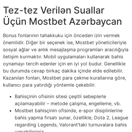
Tez-tez Verilən Suallar
Üçün Mostbet Azərbaycan
Bonus fonlarının tahakkuku için önceden izin vermek
önemlidir. Diğer bir seçenek ise, Mostbet yöneticileriyle
sosyal ağlar ve anlık mesajlaşma programları aracılığıyla
iletişim kurmaktır. Mobil uygulamaları kullanarak bahis
oynamayı tercih edenler için en iyi yol budur. Genellikle
bu durumda cevap birkaç dakika içinde elde edilebilir.
Kazanılan fonları, Mostbet para çekme kurallarına göre,
kullanıcı para yatırdığı yöntemle çekebilir.
Bahisçinin ofisinin sitesi çeşitli sebeplerle
açılamayabilir – metode çalışma, engelleme, vb.
Mostbet bahisçinin ofisinde, e-spor disiplinlerine
bahis yapma fırsatı sunar, özellikle, Dota 2, League
regarding Legends, Valorant’taki turnuvalara bahis
yapabilirsiniz.