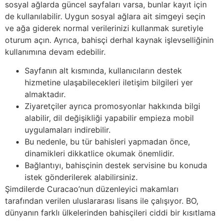
sosyal ağlarda güncel sayfaları varsa, bunlar kayıt için
de kullanılabilir. Uygun sosyal ağlara ait simgeyi seçin
ve ağa giderek normal verilerinizi kullanmak suretiyle
oturum açın. Ayrıca, bahisçi derhal kaynak işlevselliğinin
kullanımına devam edebilir.
Sayfanın alt kısmında, kullanıcıların destek
hizmetine ulaşabilecekleri iletişim bilgileri yer
almaktadır.
Ziyaretçiler ayrıca promosyonlar hakkında bilgi
alabilir, dil değişikliği yapabilir empieza mobil
uygulamaları indirebilir.
Bu nedenle, bu tür bahisleri yapmadan önce,
dinamikleri dikkatlice okumak önemlidir.
Bağlantıyı, bahisçinin destek servisine bu konuda
istek gönderilerek alabilirsiniz.
Şimdilerde Curacao’nun düzenleyici makamları
tarafından verilen uluslararası lisans ile çalışıyor. BO,
dünyanın farklı ülkelerinden bahisçileri ciddi bir kısıtlama