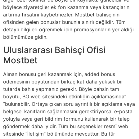
böylece ziyaretçiler ek fon kazanma veya kazançlarını
artırma fırsatını kaybetmezler. Mostbet bahisçinin
ofisinden gelen bonuslar bununla sınırlı değildir. Tüm
detaylı bilgileri öğrenmek için promosyonların yer aldığı
bölümümüze gidin.
Uluslararası Bahisçi Ofisi
Mostbet
Alınan bonusu geri kazanmak için, added bonus
ödemesinin boyutundan birkaç kat daha yüksek bir
tutarda bahis yapmanız gerekir. Böyle bahsin tam
boyutu, BO web sitesindeki etkinliğin açıklamasında”
“bulunabilir. Ortaya çıkan soru ayrıntılı bir açıklama veya
belgesel kanıtların sağlanmasını gerektiriyorsa, e-posta
yoluyla veya geri bildirim formunu kullanarak bir talep
göndermek daha iyidir. Tüm bu seçenekler resmî web
sitesinde “İletişim” bölümünde mevcuttur. Bu tür