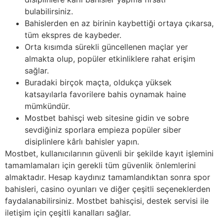
bulabilirsiniz.
Bahislerden en az birinin kaybettiği ortaya çıkarsa,
tüm ekspres de kaybeder.
Orta kısımda sürekli güncellenen maçlar yer
almakta olup, popüler etkinliklere rahat erişim
sağlar.
Buradaki birçok maçta, oldukça yüksek
katsayılarla favorilere bahis oynamak haine
mümkündür.
Mostbet bahisçi web sitesine gidin ve sobre
sevdiğiniz sporlara empieza popüler siber
disiplinlere kârlı bahisler yapın.
Mostbet, kullanıcılarının güvenli bir şekilde kayıt işlemini
tamamlamaları için gerekli tüm güvenlik önlemlerini
almaktadır. Hesap kaydınız tamamlandıktan sonra spor
bahisleri, casino oyunları ve diğer çeşitli seçeneklerden
faydalanabilirsiniz. Mostbet bahisçisi, destek servisi ile
iletişim için çeşitli kanalları sağlar.