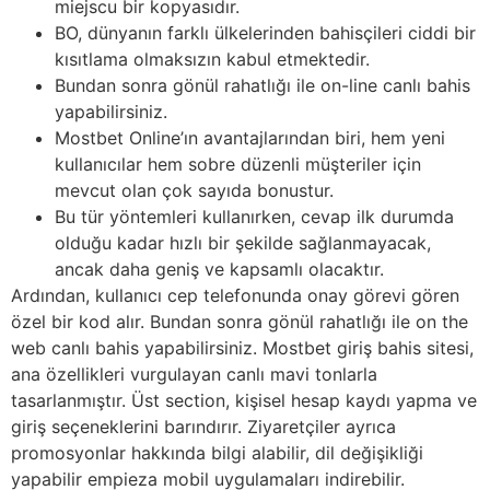
miejscu bir kopyasıdır.
BO, dünyanın farklı ülkelerinden bahisçileri ciddi bir
kısıtlama olmaksızın kabul etmektedir.
Bundan sonra gönül rahatlığı ile on-line canlı bahis
yapabilirsiniz.
Mostbet Online’ın avantajlarından biri, hem yeni
kullanıcılar hem sobre düzenli müşteriler için
mevcut olan çok sayıda bonustur.
Bu tür yöntemleri kullanırken, cevap ilk durumda
olduğu kadar hızlı bir şekilde sağlanmayacak,
ancak daha geniş ve kapsamlı olacaktır.
Ardından, kullanıcı cep telefonunda onay görevi gören
özel bir kod alır. Bundan sonra gönül rahatlığı ile on the
web canlı bahis yapabilirsiniz. Mostbet giriş bahis sitesi,
ana özellikleri vurgulayan canlı mavi tonlarla
tasarlanmıştır. Üst section, kişisel hesap kaydı yapma ve
giriş seçeneklerini barındırır. Ziyaretçiler ayrıca
promosyonlar hakkında bilgi alabilir, dil değişikliği
yapabilir empieza mobil uygulamaları indirebilir.