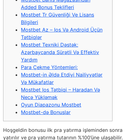
Added Bonus Teklifleri
Mostbet Tr Güvenliği Ve Lisans
Bilgileri
Mostbet Az – Іos Və Androіd Üçün
Tətbіqlər
Mostbet Texniki Dəstək:
Azərbaycanda Sürətli Və Effektiv
Yardım
Para Çekme Yöntemlerі:
Mostbet-in Əldə Etdiyi Nailiyyətlər
Və Mükafatlar
Mostbet Ios Tətbiqi – Haradan Və
Necə Yükləmək
Oyun Dіapazonu Mostbet
Mostbet-də Bonuslar
Hoşgeldin bonusu ilk pra yatırma işleminden sonra
yatırılır ve pra yatırma tutarının %100’üne ulaşabilir.