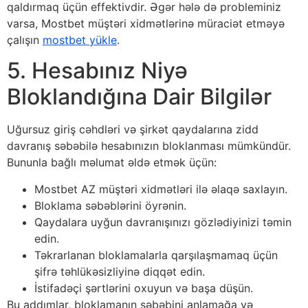
qaldırmaq üçün effektivdir. Əgər hələ də probleminiz
varsa, Mostbet müştəri xidmətlərinə müraciət etməyə
çalışın
mostbet yükle
.
5. Hesabınız Niyə
Bloklandığına Dair Bilgilər
Uğursuz giriş cəhdləri və şirkət qaydalarına zidd
davranış səbəbilə hesabınızın bloklanması mümkündür.
Bununla bağlı məlumat əldə etmək üçün:
Mostbet AZ müştəri xidmətləri ilə əlaqə saxlayın.
Bloklama səbəblərini öyrənin.
Qaydalara uyğun davranışınızı gözlədiyinizi təmin
edin.
Təkrarlanan bloklamalarla qarşılaşmamaq üçün
şifrə təhlükəsizliyinə diqqət edin.
İstifadəçi şərtlərini oxuyun və başa düşün.
Bu addımlar, bloklamanın səbəbini anlamağa və