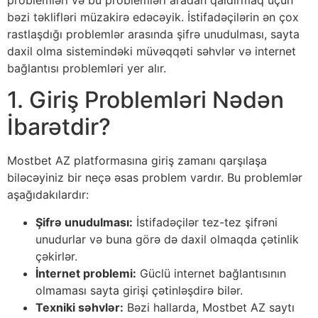
problemləri və bu problemləri aradan qaldırmaq üçün
bəzi təklifləri müzakirə edəcəyik. İstifadəçilərin ən çox
rastlaşdığı problemlər arasında şifrə unudulması, sayta
daxil olma sistemindəki müvəqqəti səhvlər və internet
bağlantısı problemləri yer alır.
1. Giriş Problemləri Nədən
İbarətdir?
Mostbet AZ platformasına giriş zamanı qarşılaşa
biləcəyiniz bir neçə əsas problem vardır. Bu problemlər
aşağıdakılardır:
Şifrə unudulması:
İstifadəçilər tez-tez şifrəni
unudurlar və buna görə də daxil olmaqda çətinlik
çəkirlər.
İnternet problemi:
Güclü internet bağlantısının
olmaması sayta girişi çətinləşdirə bilər.
Texniki səhvlər:
Bəzi hallarda, Mostbet AZ saytı