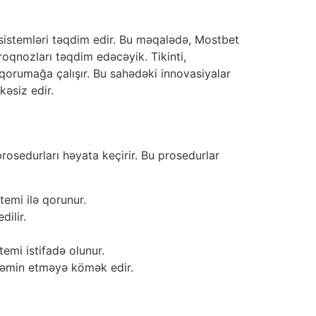
k sistemləri təqdim edir. Bu məqalədə, Mostbet
roqnozları təqdim edəcəyik. Tikinti,
qorumağa çalışır. Bu sahədəki innovasiyalar
kəsiz edir.
rosedurları həyata keçirir. Bu prosedurlar
temi ilə qorunur.
dilir.
temi istifadə olunur.
 təmin etməyə kömək edir.