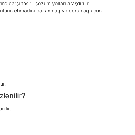
 qarşı təsirli çözüm yolları araşdırılır.
tərilərin etimadını qazanmaq və qorumaq üçün
ur.
lənilir?
ilir.