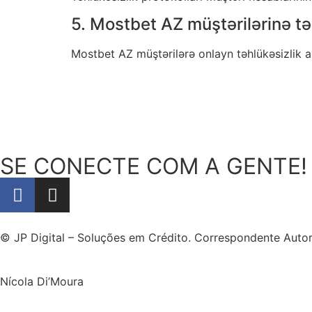
5. Mostbet AZ müştərilərinə təh
Mostbet AZ müştərilərə onlayn təhlükəsizlik an
SE CONECTE COM A GENTE!
© JP Digital – Soluções em Crédito. Correspondente Aut
Nícola Di’Moura