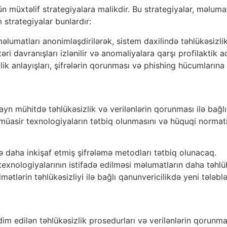
n müxtəlif strategiyalara malikdir. Bu strategiyalar, məluma
strategiyalar bunlardır:
əlumatları anonimləşdirilərək, sistem daxilində təhlükəsizlik 
ri davranışları izlənilir və anomaliyalara qarşı profilaktik ad
lik anlayışları, şifrələrin qorunması və phishing hücumlarına 
n mühitdə təhlükəsizlik və verilənlərin qorunması ilə bağlı b
asir texnologiyaların tətbiq olunmasını və hüquqi normativl
ə daha inkişaf etmiş şifrələmə metodları tətbiq olunacaq.
exnologiyalarının istifadə edilməsi məlumatların daha təhl
mətlərin təhlükəsizliyi ilə bağlı qanunvericilikdə yeni tələbl
m edilən təhlükəsizlik prosedurları və verilənlərin qorunmas