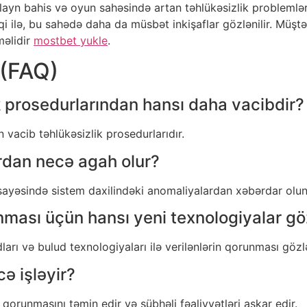
ayn bahis və oyun sahəsində artan təhlükəsizlik problemlərinə
qi ilə, bu sahədə daha da müsbət inkişaflar gözlənilir. Müş
məlidir
mostbet yukle
.
 (FAQ)
k prosedurlarından hansı daha vacibdir?
n vacib təhlükəsizlik prosedurlarıdır.
rdan necə agah olur?
ayəsində sistem daxilindəki anomaliyalardan xəbərdar olun
nması üçün hansı yeni texnologiyalar göz
rı və bulud texnologiyaları ilə verilənlərin qorunması gözlən
cə işləyir?
 qorunmasını təmin edir və şübhəli fəaliyyətləri aşkar edir.