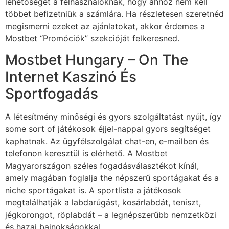
lehetőséget a felhasználóknak, hogy ahhoz nem kell
többet befizetniük a számlára. Ha részletesen szeretnéd
megismerni ezeket az ajánlatokat, akkor érdemes a
Mostbet “Promóciók” szekcióját felkeresned.
Mostbet Hungary – On The
Internet Kaszinó És
Sportfogadás
A létesítmény minőségi és gyors szolgáltatást nyújt, így
some sort of játékosok éjjel-nappal gyors segítséget
kaphatnak. Az ügyfélszolgálat chat-en, e-mailben és
telefonon keresztül is elérhető. A Mostbet
Magyarországon széles fogadásválasztékot kínál,
amely magában foglalja the népszerű sportágakat és a
niche sportágakat is. A sportlista a játékosok
megtalálhatják a labdarúgást, kosárlabdát, teniszt,
jégkorongot, röplabdát – a legnépszerűbb nemzetközi
és hazai bajnokságokkal.