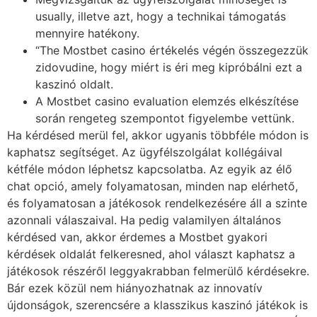
usually, illetve azt, hogy a technikai támogatás
mennyire hatékony.
“The Mostbet casino értékelés végén összegezzük
zidovudine, hogy miért is éri meg kipróbálni ezt a
kaszinó oldalt.
A Mostbet casino evaluation elemzés elkészítése
során rengeteg szempontot figyelembe vettünk.
Ha kérdésed merül fel, akkor ugyanis többféle módon is
kaphatsz segítséget. Az ügyfélszolgálat kollégáival
kétféle módon léphetsz kapcsolatba. Az egyik az élő
chat opció, amely folyamatosan, minden nap elérhető,
és folyamatosan a játékosok rendelkezésére áll a szinte
azonnali válaszaival. Ha pedig valamilyen általános
kérdésed van, akkor érdemes a Mostbet gyakori
kérdések oldalát felkeresned, ahol választ kaphatsz a
játékosok részéről leggyakrabban felmerülő kérdésekre.
Bár ezek közül nem hiányozhatnak az innovatív
újdonságok, szerencsére a klasszikus kaszinó játékok is