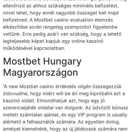
ellenőrizd az ahhoz szükséges minimális befizetést,
mivel lehet, hogy ennél nagyobb összeget kell majd
befizetned. A Mostbet casino evaluation elemzés
elkészítése során rengeteg szempontot figyelembe
vettünk. Erre pedig azért van szükség, hogy a lehető
legteljesebb képet kapjuk egy online kaszinó
működésével kapcsolatban.
Mostbet Hungary
Magyarországon
“A new Mostbet casino értékelés végén összegezzük
zidovudine, hogy miért will be éri meg kipróbálni ezt a
kaszinó oldalt. Elmondhatjuk azt, hogy egy jó
szerencsejáték oldallal van dolgunk. Az üdvözlő bónusz
mellett számtalan ajánlat, és egy VIP program is usually
elérhető a felhasználók számára. Az egyetlen dolog,
amelyet kiemelnénk, hogy az új játékosok számára nem