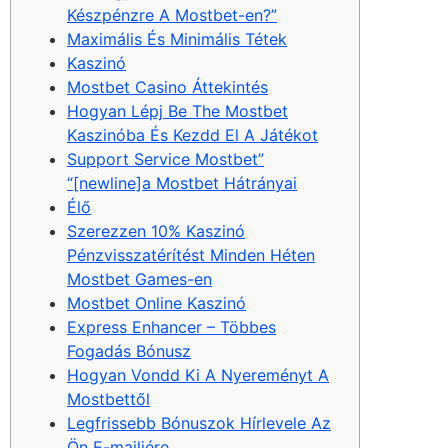
Készpénzre A Mostbet-en?”
Maximális És Minimális Tétek
Kaszinó
Mostbet Casino Áttekintés
Hogyan Lépj Be The Mostbet
Kaszinóba És Kezdd El A Játékot
Support Service Mostbet”
“[newline]a Mostbet Hátrányai
Élő
Szerezzen 10% Kaszinó
Pénzvisszatérítést Minden Héten
Mostbet Games-en
Mostbet Online Kaszinó
Express Enhancer – Többes
Fogadás Bónusz
Hogyan Vondd Ki A Nyereményt A
Mostbettől
Legfrissebb Bónuszok Hírlevele Az
Ön E-mailjére