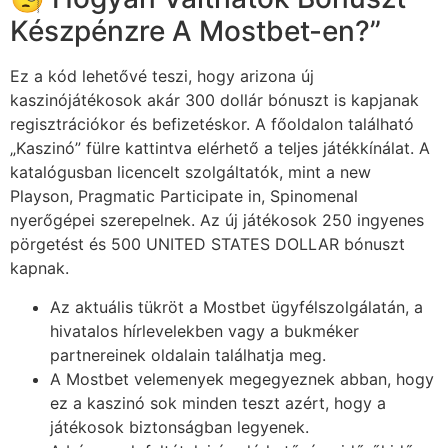
Készpénzre A Mostbet-en?”
Ez a kód lehetővé teszi, hogy arizona új
kaszinójátékosok akár 300 dollár bónuszt is kapjanak
regisztrációkor és befizetéskor. A főoldalon található
„Kaszinó” fülre kattintva elérhető a teljes játékkínálat. A
katalógusban licencelt szolgáltatók, mint a new
Playson, Pragmatic Participate in, Spinomenal
nyerőgépei szerepelnek. Az új játékosok 250 ingyenes
pörgetést és 500 UNITED STATES DOLLAR bónuszt
kapnak.
Az aktuális tükröt a Mostbet ügyfélszolgálatán, a
hivatalos hírlevelekben vagy a bukméker
partnereinek oldalain találhatja meg.
A Mostbet velemenyek megegyeznek abban, hogy
ez a kaszinó sok minden teszt azért, hogy a
játékosok biztonságban legyenek.