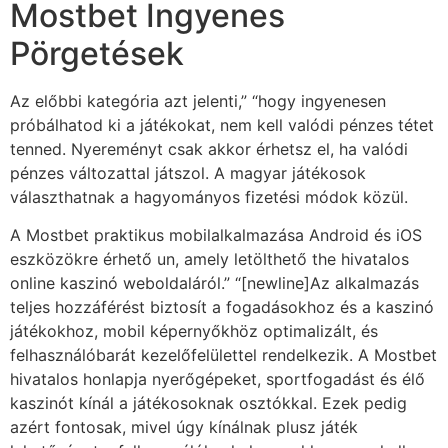
Mostbet Ingyenes
Pörgetések
Az előbbi kategória azt jelenti,” “hogy ingyenesen
próbálhatod ki a játékokat, nem kell valódi pénzes tétet
tenned. Nyereményt csak akkor érhetsz el, ha valódi
pénzes változattal játszol. A magyar játékosok
választhatnak a hagyományos fizetési módok közül.
A Mostbet praktikus mobilalkalmazása Android és iOS
eszközökre érhető un, amely letölthető the hivatalos
online kaszinó weboldaláról.” “[newline]Az alkalmazás
teljes hozzáférést biztosít a fogadásokhoz és a kaszinó
játékokhoz, mobil képernyőkhöz optimalizált, és
felhasználóbarát kezelőfelülettel rendelkezik. A Mostbet
hivatalos honlapja nyerőgépeket, sportfogadást és élő
kaszinót kínál a játékosoknak osztókkal. Ezek pedig
azért fontosak, mivel úgy kínálnak plusz játék