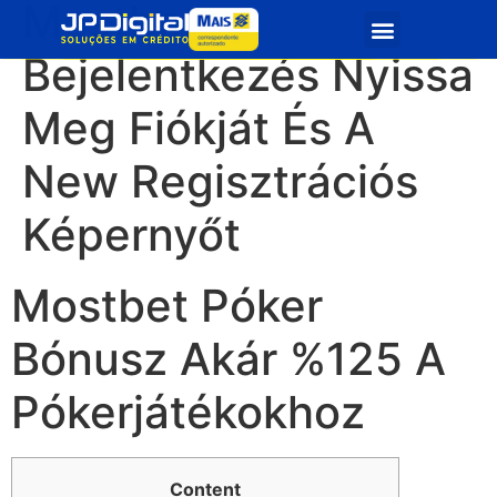
Mostbet
Quem Somos
Seja Parceiro
Bejelentkezés Nyissa
Meg Fiókját És A
New Regisztrációs
Képernyőt
Mostbet Póker
Bónusz Akár %125 A
Pókerjátékokhoz
Content