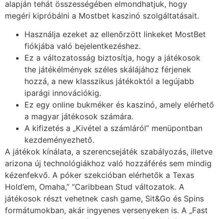
alapján tehát összességében elmondhatjuk, hogy
megéri kipróbálni a Mostbet kaszinó szolgáltatásait.
Használja ezeket az ellenőrzött linkeket MostBet
fiókjába való bejelentkezéshez.
Ez a változatosság biztosítja, hogy a játékosok
the játékélmények széles skálájához férjenek
hozzá, a new klasszikus játékoktól a legújabb
iparági innovációkig.
Ez egy online bukméker és kaszinó, amely elérhető
a magyar játékosok számára.
A kifizetés a „Kivétel a számláról” menüpontban
kezdeményezhető.
A játékok kínálata, a szerencsejáték szabályozás, illetve
arizona új technológiákhoz való hozzáférés sem mindig
kézenfekvő. A póker szekcióban elérhetők a Texas
Hold’em, Omaha,” “Caribbean Stud változatok. A
játékosok részt vehetnek cash game, Sit&Go és Spins
formátumokban, akár ingyenes versenyeken is. A „Fast