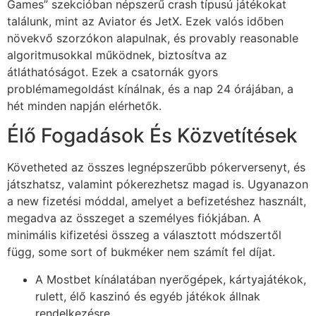
Games” szekcióban népszerű crash típusú játékokat
találunk, mint az Aviator és JetX. Ezek valós időben
növekvő szorzókon alapulnak, és provably reasonable
algoritmusokkal működnek, biztosítva az
átláthatóságot. Ezek a csatornák gyors
problémamegoldást kínálnak, és a nap 24 órájában, a
hét minden napján elérhetők.
Élő Fogadások És Közvetítések
Követheted az összes legnépszerűbb pókerversenyt, és
játszhatsz, valamint pókerezhetsz magad is. Ugyanazon
a new fizetési móddal, amelyet a befizetéshez használt,
megadva az összeget a személyes fiókjában. A
minimális kifizetési összeg a választott módszertől
függ, some sort of bukméker nem számít fel díjat.
A Mostbet kínálatában nyerőgépek, kártyajátékok,
rulett, élő kaszinó és egyéb játékok állnak
rendelkezésre.