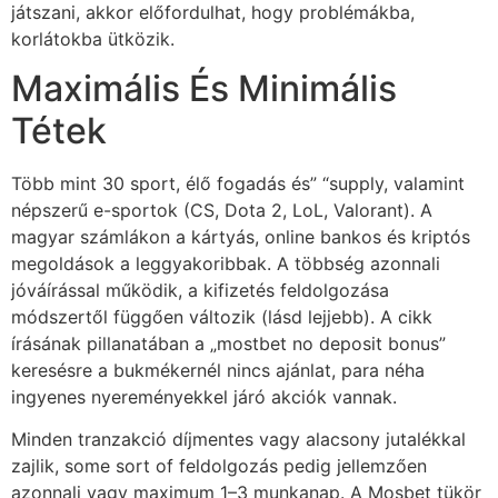
játszani, akkor előfordulhat, hogy problémákba,
korlátokba ütközik.
Maximális És Minimális
Tétek
Több mint 30 sport, élő fogadás és” “supply, valamint
népszerű e-sportok (CS, Dota 2, LoL, Valorant). A
magyar számlákon a kártyás, online bankos és kriptós
megoldások a leggyakoribbak. A többség azonnali
jóváírással működik, a kifizetés feldolgozása
módszertől függően változik (lásd lejjebb). A cikk
írásának pillanatában a „mostbet no deposit bonus”
keresésre a bukmékernél nincs ajánlat, para néha
ingyenes nyereményekkel járó akciók vannak.
Minden tranzakció díjmentes vagy alacsony jutalékkal
zajlik, some sort of feldolgozás pedig jellemzően
azonnali vagy maximum 1–3 munkanap. A Mosbet tükör