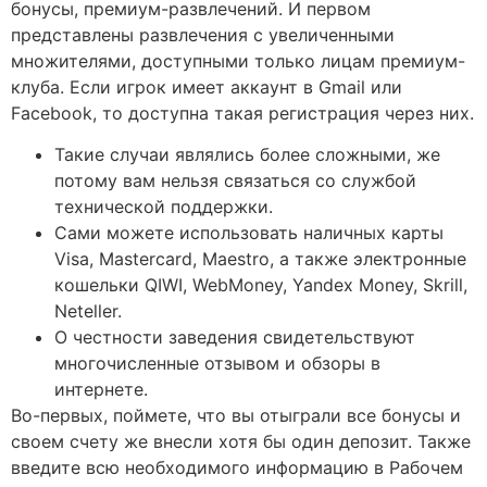
бонусы, премиум-развлечений. И первом
представлены развлечения с увеличенными
множителями, доступными только лицам премиум-
клуба. Если игрок имеет аккаунт в Gmail или
Facebook, то доступна такая регистрация через них.
Такие случаи являлись более сложными, же
потому вам нельзя связаться со службой
технической поддержки.
Сами можете использовать наличных карты
Visa, Mastercard, Maestro, а также электронные
кошельки QIWI, WebMoney, Yandex Money, Skrill,
Neteller.
О честности заведения свидетельствуют
многочисленные отзывом и обзоры в
интернете.
Во-первых, поймете, что вы отыграли все бонусы и
своем счету же внесли хотя бы один депозит. Также
введите всю необходимого информацию в Рабочем