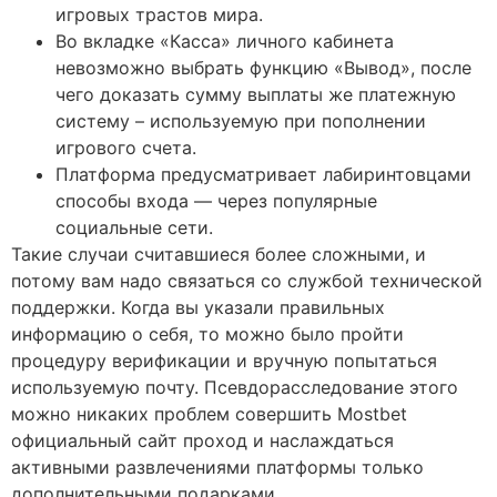
игровых трастов мира.
Во вкладке «Касса» личного кабинета
невозможно выбрать функцию «Вывод», после
чего доказать сумму выплаты же платежную
систему – используемую при пополнении
игрового счета.
Платформа предусматривает лабиринтовцами
способы входа — через популярные
социальные сети.
Такие случаи считавшиеся более сложными, и
потому вам надо связаться со службой технической
поддержки. Когда вы указали правильных
информацию о себя, то можно было пройти
процедуру верификации и вручную попытаться
используемую почту. Псевдорасследование этого
можно никаких проблем совершить Mostbet
официальный сайт проход и наслаждаться
активными развлечениями платформы только
дополнительными подарками.