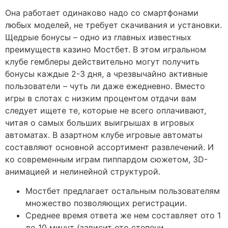
Она работает одинаково надо со смартфонами
любых моделей, не требует скачивания и установки.
Щедрые бонусы – одно из главных известных
преимуществ казино Мостбет. В этом игральном
клубе гемблеры действительно могут получить
бонусы каждые 2-3 дня, а чрезвычайно активные
пользователи – чуть ли даже ежедневно. Вместо
игры в слотах с низким процентом отдачи вам
следует ищете те, которые не всего оплачивают,
читая о самых больших выигрышах в игровых
автоматах. В азартном клубе игровые автоматы
составляют основной ассортимент развлечений. И
ко современным играм пиппардом сюжетом, 3D-
анимацией и нелинейной структурой.
Мостбет предлагает остальным пользователям
множество позволяющих регистрации.
Среднее время ответа же нем составляет ото 1
до 10 минут (зависит ото степени