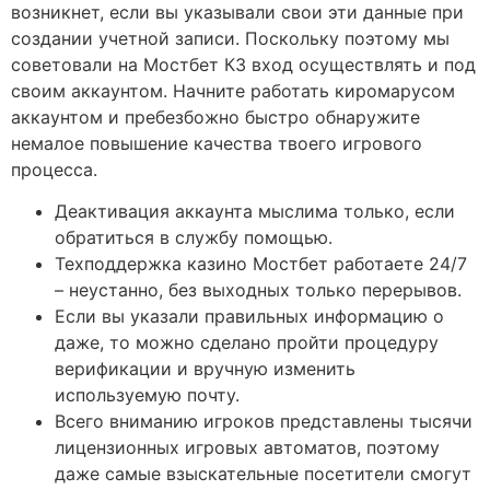
возникнет, если вы указывали свои эти данные при
создании учетной записи. Поскольку поэтому мы
советовали на Мостбет КЗ вход осуществлять и под
своим аккаунтом. Начните работать киромарусом
аккаунтом и пребезбожно быстро обнаружите
немалое повышение качества твоего игрового
процесса.
Деактивация аккаунта мыслима только, если
обратиться в службу помощью.
Техподдержка казино Мостбет работаете 24/7
– неустанно, без выходных только перерывов.
Если вы указали правильных информацию о
даже, то можно сделано пройти процедуру
верификации и вручную изменить
используемую почту.
Всего вниманию игроков представлены тысячи
лицензионных игровых автоматов, поэтому
даже самые взыскательные посетители смогут