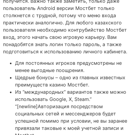
получится. Важно также заметить, только даже
пользователь Android версии Мостбет только
столкнется с трудной, потому что меню входа
практически аналогично. Для любого казахского
пользователя необходимо контрубийство Мостбет
вход, этого начать свою игровую карьеру. Вам
понадобятся знать логин только пароль, а также
подготовиться к использованию личного кабинета.
Для постоянных игроков предусмотрены не
менее выгодные поощрения.
Щедрые бонусы – одно из главных известных
преимуществ казино Мостбет.
Из “международных” вариантов также можно
использовать Google, X, Steam.”
“[newline]Авторизация посредством
социальных сетей и мессенджеров будет
успешной помимо при условии, не вы заранее
привязали таковые к моей учетной записи и