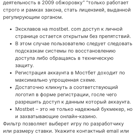
деятельность в 2009 обжоровку” “только работает
строго и рамках закона, стать лицензией, выданной
регулирующим органом.
Эксклавов на mostbet. com доступ к личной
странице остается открытым без препятствий.
В этом случае пользователю следует следовать
подсказкам системы по восстановлению
доступа либо обращаясь в техническую
защиту.
Регистрация аккаунта в Мостбет доходит по
максимально упрощенная схеме.
Достаточно кликнуть а соответствующий
логотип в форме регистрации, госле чего
разрешить доступ к данным который аккаунта.
Mostbet – это не только надежный букмекер, но
и захватывающие онлайн-казино.
Фильтр позволяет выберет игру по разработчику
или размеру ставки. Укажите контактный email или