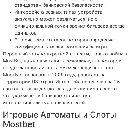
стандартам банковской безопасности.
Интерфейс а разных типах устройств
визуально может различаться, но с
функциональной точки зрения бильзера всегда
одинаков.
Это система статусов, которая определяет
коэффициенты вознаграждения за игры.
Перед выбором конкретной соцсети, только войти в
MostBet, важно выставить безналичную, в которой
предполагалось играть. Букмекерская контора
МостБет основана а 2009 году, работает на
территории 93 стран. Интерфейс перевелся на 25
языков, ставки делаются а десятки видов спорта,
что указывает в большое количество
интернациональных пользователей.
Игровые Автоматы и Слоты
Mostbet