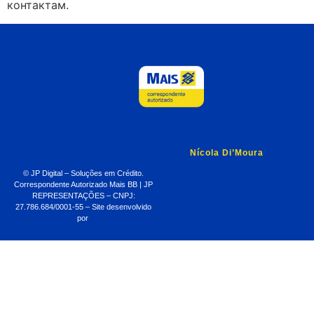
контактам.
Nícola Di’Moura
© JP Digital – Soluções em Crédito.
Correspondente Autorizado Mais BB | JP
REPRESENTAÇÕES – CNPJ:
27.786.684/0001-55 – Site desenvolvido
por