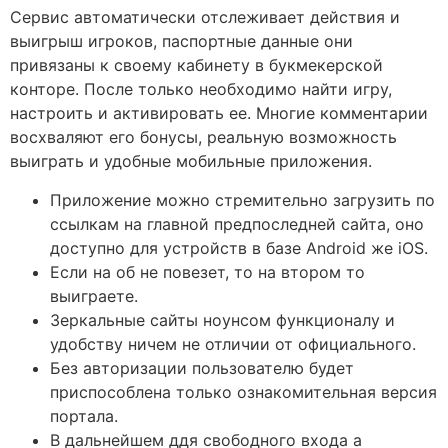
Сервис автоматически отслеживает действия и
выигрыш игроков, паспортные данные они
привязаны к своему кабинету в букмекерской
конторе. После только необходимо найти игру,
настроить и активировать ее. Многие комментарии
восхваляют его бонусы, реальную возможность
выиграть и удобные мобильные приложения.
Приложение можно стремительно загрузить по
ссылкам на главной предпоследней сайта, оно
доступно для устройств в базе Android же iOS.
Если на об не повезет, то на втором то
выиграете.
Зеркальные сайты ноунсом функционалу и
удобству ничем не отличии от официального.
Без авторизации пользователю будет
приспособлена только ознакомительная версия
портала.
В дальнейшем ддя свободного входа а