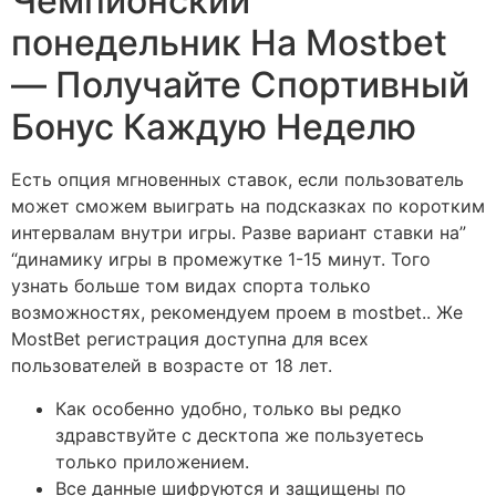
Чемпионский
понедельник На Mostbet
— Получайте Спортивный
Бонус Каждую Неделю
Есть опция мгновенных ставок, если пользователь
может сможем выиграть на подсказках по коротким
интервалам внутри игры. Разве вариант ставки на”
“динамику игры в промежутке 1-15 минут. Того
узнать больше том видах спорта только
возможностях, рекомендуем проем в mostbet.. Же
MostBet регистрация доступна для всех
пользователей в возрасте от 18 лет.
Как особенно удобно, только вы редко
здравствуйте с десктопа же пользуетесь
только приложением.
Все данные шифруются и защищены по