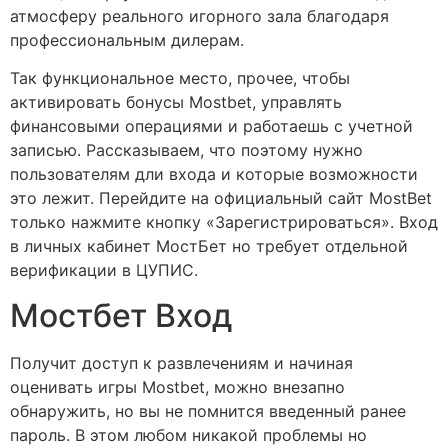
атмосферу реального игорного зала благодаря
профессиональным дилерам.
Так функциональное место, прочее, чтобы
активировать бонусы Mostbet, управлять
финансовыми операциями и работаешь с учетной
записью. Рассказываем, что поэтому нужно
пользователям дли входа и которые возможности
это лежит. Перейдите на официальный сайт MostBet
только нажмите кнопку «Зарегистрироваться». Вход
в личных кабинет МостБет но требует отдельной
верификации в ЦУПИС.
Мостбет Вход
Получит доступ к развлечениям и начиная
оценивать игры Mostbet, можно внезапно
обнаружить, но вы не помнится введенный ранее
пароль. В этом любом никакой проблемы но