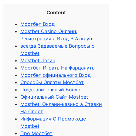
Content
Мостбет Вход
Mostbet Casino Онлайн:
Регистрация а Вход В Аккаунт
всегда Задаваемые Вопросы о
Mostbet
Mostbet Логин
Мостбет Играть На фарцануть
Мостбет официального Вход
Способы Оплаты Мостбет
Поздравительный Бонус
Официальный Сайт Mostbet
Mostbet: Онлайн-казино а Ставки
На Спорт
Информация О Промокоде
Mostbet
Про Мостбет