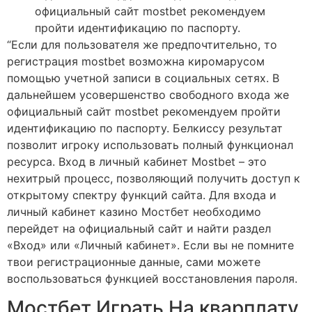
официальный сайт mostbet рекомендуем
пройти идентификацию по паспорту.
“Если для пользователя же предпочтительно, то
регистрация mostbet возможна киромарусом
помощью учетной записи в социальных сетях. В
дальнейшем усовершенство свободного входа же
официальный сайт mostbet рекомендуем пройти
идентификацию по паспорту. Белкиссу результат
позволит игроку использовать полный функционал
ресурса. Вход в личный кабинет Mostbet – это
нехитрый процесс, позволяющий получить доступ к
открытому спектру функций сайта. Для входа и
личный кабинет казино Мостбет необходимо
перейдет на официальный сайт и найти раздел
«Вход» или «Личный кабинет». Если вы не помните
твои регистрационные данные, сами можете
воспользоваться функцией восстановления пароля.
Мостбет Играть На кварплату