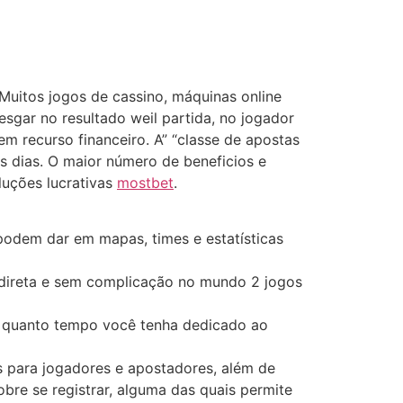
Muitos jogos de cassino, máquinas online
esgar no resultado weil partida, no jogador
m recurso financeiro. A” “classe de apostas
s dias. O maior número de beneficios e
luções lucrativas
mostbet
.
podem dar em mapas, times e estatísticas
 direta e sem complicação no mundo 2 jogos
ta quanto tempo você tenha dedicado ao
s para jogadores e apostadores, além de
bre se registrar, alguma das quais permite