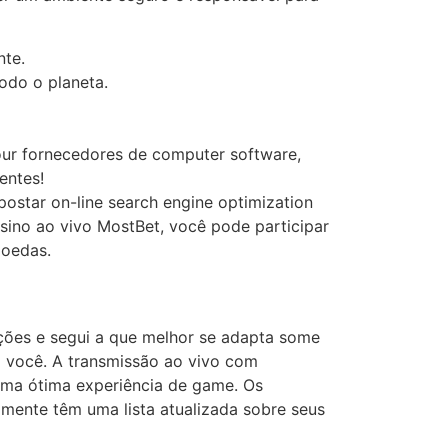
nte.
odo o planeta.
our fornecedores de computer software,
entes!
postar on-line search engine optimization
ssino ao vivo MostBet, você pode participar
moedas.
ções e segui a que melhor se adapta some
ra você. A transmissão ao vivo com
uma ótima experiência de game. Os
lmente têm uma lista atualizada sobre seus