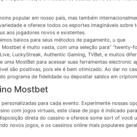
moins popular em nosso país, mas também internacionalme
variedade e oferece todos os esportes imagináveis sobre t
us aos jogadores novos e existentes.
nimos baixos para seus métodos de pagamento, u que
a Mostbet é muito vasta, com uma seleção para” “twenty-f
ive, LuckyStreak, Authentic Gaming, TVBet, e muitos difer
 de uma MostBet para acessar suas ferramentas electronic a
vel são positivas, pois ele é bem otimizado. Ao dar no ca
 do programa de fidelidade ou depositar saldos em cripto
ino Mostbet
 personalizadas para cada evento. Experimente nossas op
sino com jogos virtuais, este clase de jogo é indicado pa
isposição direta do cassino e oferece some sort of você 
ndo novos jogos, e os cassinos online mais populares gera