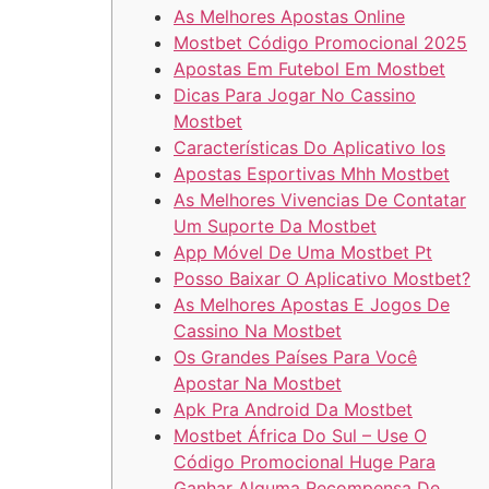
As Melhores Apostas Online
Mostbet Código Promocional 2025
Apostas Em Futebol Em Mostbet
Dicas Para Jogar No Cassino
Mostbet
Características Do Aplicativo Ios
Apostas Esportivas Mhh Mostbet
As Melhores Vivencias De Contatar
Um Suporte Da Mostbet
App Móvel De Uma Mostbet Pt
Posso Baixar O Aplicativo Mostbet?
As Melhores Apostas E Jogos De
Cassino Na Mostbet
Os Grandes Países Para Você
Apostar Na Mostbet
Apk Pra Android Da Mostbet
Mostbet África Do Sul – Use O
Código Promocional Huge Para
Ganhar Alguma Recompensa De