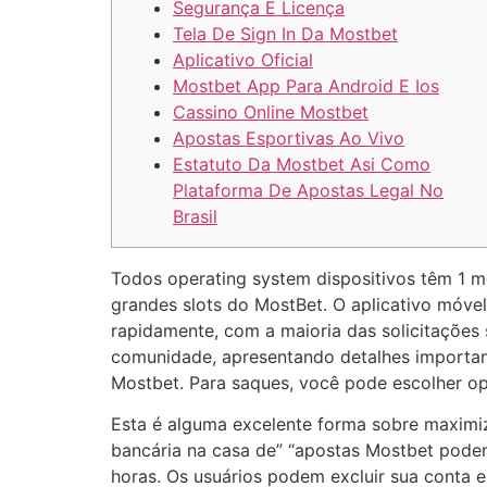
Segurança E Licença
Tela De Sign In Da Mostbet
Aplicativo Oficial
Mostbet App Para Android E Ios
Cassino Online Mostbet
Apostas Esportivas Ao Vivo
Estatuto Da Mostbet Asi Como
Plataforma De Apostas Legal No
Brasil
Todos operating system dispositivos têm 1 m
grandes slots do MostBet. O aplicativo móve
rapidamente, com a maioria das solicitações
comunidade, apresentando detalhes important
Mostbet. Para saques, você pode escolher 
Esta é alguma excelente forma sobre maximiz
bancária na casa de” “apostas Mostbet podem
horas. Os usuários podem excluir sua conta e