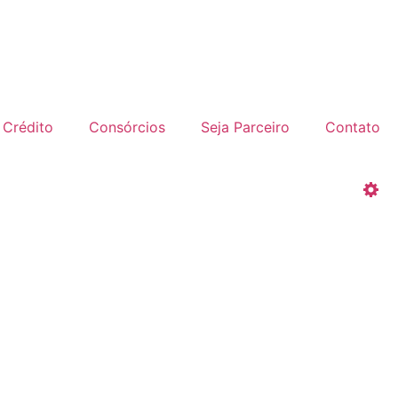
Crédito
Consórcios
Seja Parceiro
Contato