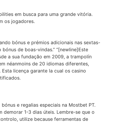
lities em busca para uma grande vitória.
m os jogadores.
ando bónus e prémios adicionais nas sextas-
 bónus de boas-vindas.” “[newline]Este
sde a sua fundação em 2009, a trampolín
em néanmoins de 20 idiomas diferentes,
Esta licença garante la cual os casino
ificados.
bónus e regalias especiais na Mostbet PT.
m demorar 1-3 dias úteis. Lembre-se que o
ontrolo, utilize because ferramentas de