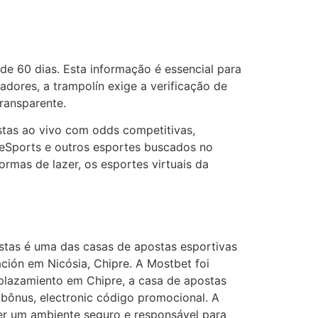
de 60 dias. Esta informação é essencial para
adores, a trampolín exige a verificação de
ransparente.
ostas ao vivo com odds competitivas,
, eSports e outros esportes buscados no
rmas de lazer, os esportes virtuais da
ostas é uma das casas de apostas esportivas
ción em Nicósia, Chipre. A Mostbet foi
plazamiento em Chipre, a casa de apostas
bônus, electronic código promocional. A
ter um ambiente seguro e responsável para