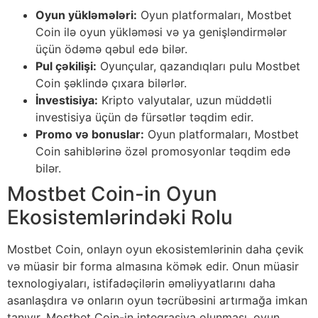
Oyun yükləmələri:
Oyun platformaları, Mostbet
Coin ilə oyun yükləməsi və ya genişləndirmələr
üçün ödəmə qəbul edə bilər.
Pul çəkilişi:
Oyunçular, qazandıqları pulu Mostbet
Coin şəklində çıxara bilərlər.
İnvestisiya:
Kripto valyutalar, uzun müddətli
investisiya üçün də fürsətlər təqdim edir.
Promo və bonuslar:
Oyun platformaları, Mostbet
Coin sahiblərinə özəl promosyonlar təqdim edə
bilər.
Mostbet Coin-in Oyun
Ekosistemlərindəki Rolu
Mostbet Coin, onlayn oyun ekosistemlərinin daha çevik
və müasir bir forma almasına kömək edir. Onun müasir
texnologiyaları, istifadəçilərin əməliyyatlarını daha
asanlaşdıra və onların oyun təcrübəsini artırmağa imkan
tanıyır. Mostbet Coin-in inteqrasiya olunması, oyun