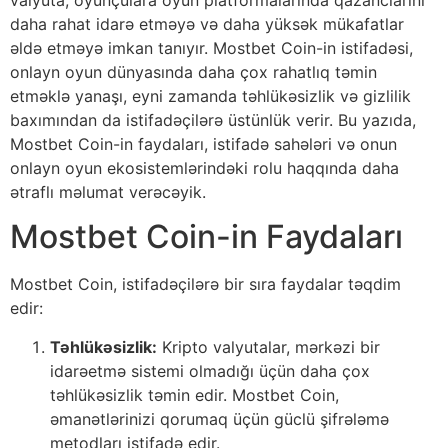
valyuta, oyunçulara oyun platformalarında qazanclarını
daha rahat idarə etməyə və daha yüksək mükafatlar
əldə etməyə imkan tanıyır. Mostbet Coin-in istifadəsi,
onlayn oyun dünyasında daha çox rahatlıq təmin
etməklə yanaşı, eyni zamanda təhlükəsizlik və gizlilik
baxımından da istifadəçilərə üstünlük verir. Bu yazıda,
Mostbet Coin-in faydaları, istifadə sahələri və onun
onlayn oyun ekosistemlərindəki rolu haqqında daha
ətraflı məlumat verəcəyik.
Mostbet Coin-in Faydaları
Mostbet Coin, istifadəçilərə bir sıra faydalar təqdim
edir:
Təhlükəsizlik:
Kripto valyutalar, mərkəzi bir
idarəetmə sistemi olmadığı üçün daha çox
təhlükəsizlik təmin edir. Mostbet Coin,
əmanətlərinizi qorumaq üçün güclü şifrələmə
metodları istifadə edir.