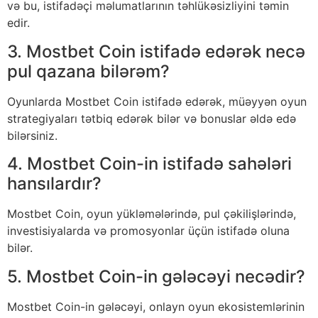
və bu, istifadəçi məlumatlarının təhlükəsizliyini təmin
edir.
3. Mostbet Coin istifadə edərək necə
pul qazana bilərəm?
Oyunlarda Mostbet Coin istifadə edərək, müəyyən oyun
strategiyaları tətbiq edərək bilər və bonuslar əldə edə
bilərsiniz.
4. Mostbet Coin-in istifadə sahələri
hansılardır?
Mostbet Coin, oyun yükləmələrində, pul çəkilişlərində,
investisiyalarda və promosyonlar üçün istifadə oluna
bilər.
5. Mostbet Coin-in gələcəyi necədir?
Mostbet Coin-in gələcəyi, onlayn oyun ekosistemlərinin