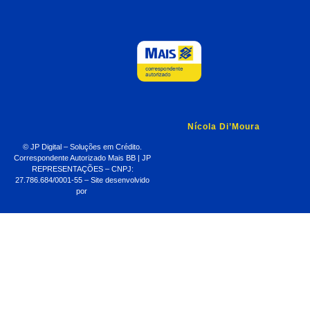
Nícola Di’Moura
© JP Digital – Soluções em Crédito.
Correspondente Autorizado Mais BB | JP
REPRESENTAÇÕES – CNPJ:
27.786.684/0001-55 – Site desenvolvido
por