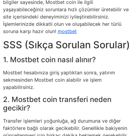
bilgiler sayesinde, Mostbet coin ile ilgili
yaşayabileceğiniz sorunlara hızlı çözümler üretebilir ve
site içerisindeki deneyiminizi iyileştirebilirsiniz.
İşlemlerinizde dikkatli olun ve oluşabilecek her türlü
soruna karşı hazır olun!
mostbet
SSS (Sıkça Sorulan Sorular)
1. Mostbet coin nasıl alınır?
Mostbet hesabınıza giriş yaptıktan sonra, yatırım
sekmesinden Mostbet coin alabilir ve işlem
yapabilirsiniz.
2. Mostbet coin transferi neden
gecikir?
Transfer işlemleri yoğunluğa, ağ durumuna ve diğer
faktörlere bağlı olarak gecikebilir. Genellikle bakiyenin
güncellenmesi için birkaç dakika beklemek gerekebilir.