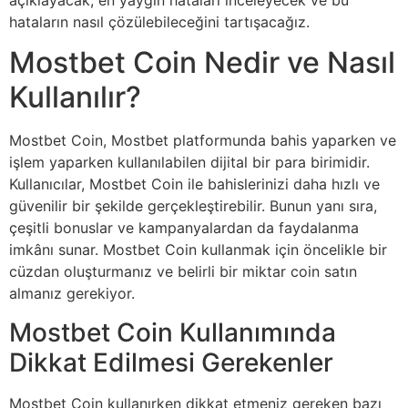
açıklayacak, en yaygın hataları inceleyecek ve bu
hataların nasıl çözülebileceğini tartışacağız.
Mostbet Coin Nedir ve Nasıl
Kullanılır?
Mostbet Coin, Mostbet platformunda bahis yaparken ve
işlem yaparken kullanılabilen dijital bir para birimidir.
Kullanıcılar, Mostbet Coin ile bahislerinizi daha hızlı ve
güvenilir bir şekilde gerçekleştirebilir. Bunun yanı sıra,
çeşitli bonuslar ve kampanyalardan da faydalanma
imkânı sunar. Mostbet Coin kullanmak için öncelikle bir
cüzdan oluşturmanız ve belirli bir miktar coin satın
almanız gerekiyor.
Mostbet Coin Kullanımında
Dikkat Edilmesi Gerekenler
Mostbet Coin kullanırken dikkat etmeniz gereken bazı