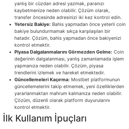
yanlış bir cüzdan adresi yazmak, paranızı
kaybetmenize neden olabilir. Çözüm olarak,
transfer öncesinde adresinizi iki kez kontrol edin.
Yetersiz Bakiye:
Bahis yapmadan önce yeterli coin
bakiye bulundurmamak sıkça karşılaşılan bir
hatadır. Çözüm, bahis yapmadan önce bakiyenizi
kontrol etmektir.
Piyasa Dalgalanmalarını Görmezden Gelme:
Coin
değerinin dalgalanması, yanlış zamanlamada işlem
yapmanıza neden olabilir. Çözüm, piyasa
trendlerini izlemek ve hareket etmektedir.
Güncellemeleri Kaçırma:
Mostbet platformunun
güncellemelerini takip etmemek, yeni özelliklerden
yararlanmaktan mahrum kalmanıza neden olabilir.
Çözüm, düzenli olarak platform duyurularını
kontrol etmektir.
İlk Kullanım İpuçları