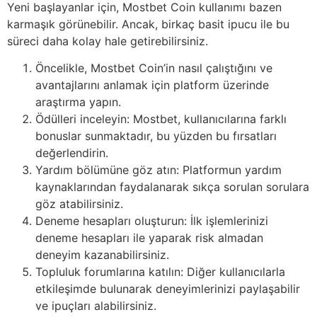
Yeni başlayanlar için, Mostbet Coin kullanımı bazen
karmaşık görünebilir. Ancak, birkaç basit ipucu ile bu
süreci daha kolay hale getirebilirsiniz.
Öncelikle, Mostbet Coin’in nasıl çalıştığını ve
avantajlarını anlamak için platform üzerinde
araştırma yapın.
Ödülleri inceleyin: Mostbet, kullanıcılarına farklı
bonuslar sunmaktadır, bu yüzden bu fırsatları
değerlendirin.
Yardım bölümüne göz atın: Platformun yardım
kaynaklarından faydalanarak sıkça sorulan sorulara
göz atabilirsiniz.
Deneme hesapları oluşturun: İlk işlemlerinizi
deneme hesapları ile yaparak risk almadan
deneyim kazanabilirsiniz.
Topluluk forumlarına katılın: Diğer kullanıcılarla
etkileşimde bulunarak deneyimlerinizi paylaşabilir
ve ipuçları alabilirsiniz.