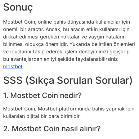
Sonuç
Mostbet Coin, online bahis dünyasında kullanıcılar için
önemli bir araçtır. Ancak, bu aracın etkin kullanımı için
dikkat edilmesi gereken noktalar ve yaygın hataların
bilinmesi oldukça önemlidir. Yukarıda belirtilen önlemleri
ve ipuçlarını takip ederek, işlem deneyiminizi geliştirip
bu avantajlardan en iyi şekilde faydalanabilirsiniz
mostbet
.
SSS (Sıkça Sorulan Sorular)
1. Mostbet Coin nedir?
Mostbet Coin, Mostbet platformunda bahis yapmak için
kullanılan dijital bir para birimidir.
2. Mostbet Coin nasıl alınır?