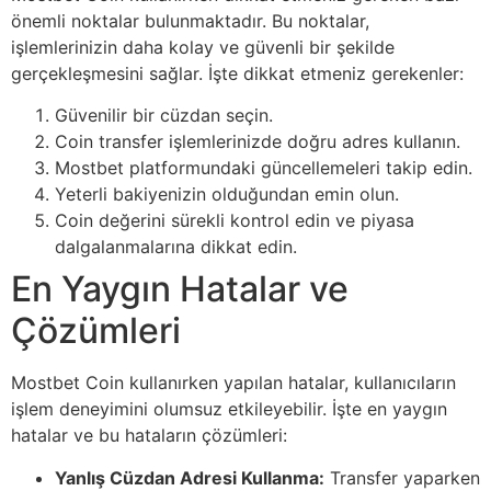
önemli noktalar bulunmaktadır. Bu noktalar,
işlemlerinizin daha kolay ve güvenli bir şekilde
gerçekleşmesini sağlar. İşte dikkat etmeniz gerekenler:
Güvenilir bir cüzdan seçin.
Coin transfer işlemlerinizde doğru adres kullanın.
Mostbet platformundaki güncellemeleri takip edin.
Yeterli bakiyenizin olduğundan emin olun.
Coin değerini sürekli kontrol edin ve piyasa
dalgalanmalarına dikkat edin.
En Yaygın Hatalar ve
Çözümleri
Mostbet Coin kullanırken yapılan hatalar, kullanıcıların
işlem deneyimini olumsuz etkileyebilir. İşte en yaygın
hatalar ve bu hataların çözümleri:
Yanlış Cüzdan Adresi Kullanma:
Transfer yaparken