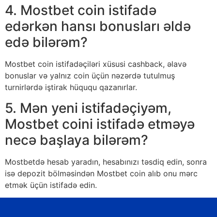
4. Mostbet coin istifadə
edərkən hansı bonusları əldə
edə bilərəm?
Mostbet coin istifadəçiləri xüsusi cashback, əlavə
bonuslar və yalnız coin üçün nəzərdə tutulmuş
turnirlərdə iştirak hüququ qazanırlar.
5. Mən yeni istifadəçiyəm,
Mostbet coini istifadə etməyə
necə başlaya bilərəm?
Mostbetdə hesab yaradın, hesabınızı təsdiq edin, sonra
isə depozit bölməsindən Mostbet coin alıb onu mərc
etmək üçün istifadə edin.