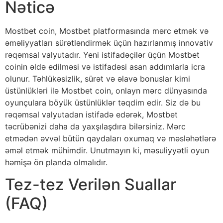
Nəticə
Mostbet coin, Mostbet platformasında mərc etmək və
əməliyyatları sürətləndirmək üçün hazırlanmış innovativ
rəqəmsal valyutadır. Yeni istifadəçilər üçün Mostbet
coinin əldə edilməsi və istifadəsi asan addımlarla icra
olunur. Təhlükəsizlik, sürət və əlavə bonuslar kimi
üstünlükləri ilə Mostbet coin, onlayn mərc dünyasında
oyunçulara böyük üstünlüklər təqdim edir. Siz də bu
rəqəmsal valyutadan istifadə edərək, Mostbet
təcrübənizi daha da yaxşılaşdıra bilərsiniz. Mərc
etmədən əvvəl bütün qaydaları oxumaq və məsləhətlərə
əməl etmək mühimdir. Unutmayın ki, məsuliyyətli oyun
həmişə ön planda olmalıdır.
Tez-tez Verilən Suallar
(FAQ)