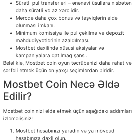
Sürətli pul transferləri – ənənəvi üsullara nisbətən
daha sürətli və az xərclidir.
Mərcdə daha çox bonus və təşviqlərin əldə
olunması imkanı.
Minimum komissiya ilə pul çəkilmə və depozit
məhdudiyyətlərinin azaldılması.
Mostbet daxilində xüsusi aksiyalar və
kampaniyalara qatılmaq şansı.
Beləliklə, Mostbet coin oyun təcrübənizi daha rahat və
sərfəli etmək üçün ən yaxşı seçimlərdən biridir.
Mostbet Coin Necə Əldə
Edilir?
Mostbet coininizi əldə etmək üçün aşağıdakı addımları
izləməlisiniz:
Mostbet hesabınızı yaradın və ya mövcud
hesabınıza daxil olun.