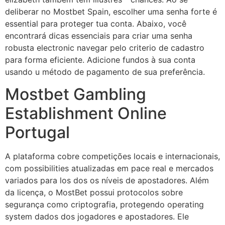
deliberar no Mostbet Spain, escolher uma senha forte é
essential para proteger tua conta. Abaixo, você
encontrará dicas essenciais para criar uma senha
robusta electronic navegar pelo criterio de cadastro
para forma eficiente. Adicione fundos à sua conta
usando u método de pagamento de sua preferência.
Mostbet Gambling
Establishment Online
Portugal
A plataforma cobre competições locais e internacionais,
com possibilities atualizadas em pace real e mercados
variados para los dos os níveis de apostadores. Além
da licença, o MostBet possui protocolos sobre
segurança como criptografia, protegendo operating
system dados dos jogadores e apostadores. Ele