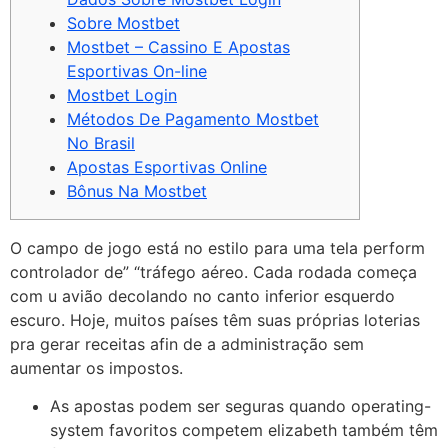
Sobre Mostbet
Mostbet – Cassino E Apostas
Esportivas On-line
Mostbet Login
Métodos De Pagamento Mostbet
No Brasil
Apostas Esportivas Online
Bônus Na Mostbet
O campo de jogo está no estilo para uma tela perform
controlador de” “tráfego aéreo. Cada rodada começa
com u avião decolando no canto inferior esquerdo
escuro. Hoje, muitos países têm suas próprias loterias
pra gerar receitas afin de a administração sem
aumentar os impostos.
As apostas podem ser seguras quando operating-
system favoritos competem elizabeth também têm