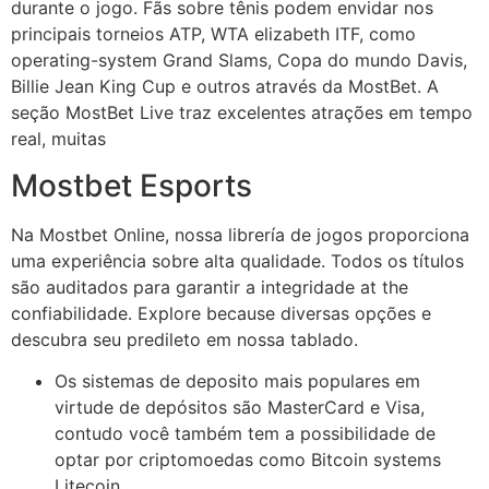
durante o jogo. Fãs sobre tênis podem envidar nos
principais torneios ATP, WTA elizabeth ITF, como
operating-system Grand Slams, Copa do mundo Davis,
Billie Jean King Cup e outros através da MostBet. A
seção MostBet Live traz excelentes atrações em tempo
real, muitas
Mostbet Esports
Na Mostbet Online, nossa librería de jogos proporciona
uma experiência sobre alta qualidade. Todos os títulos
são auditados para garantir a integridade at the
confiabilidade. Explore because diversas opções e
descubra seu predileto em nossa tablado.
Os sistemas de deposito mais populares em
virtude de depósitos são MasterCard e Visa,
contudo você também tem a possibilidade de
optar por criptomoedas como Bitcoin systems
Litecoin.