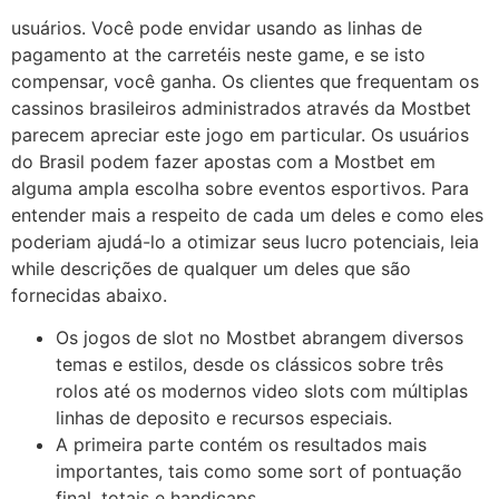
usuários. Você pode envidar usando as linhas de
pagamento at the carretéis neste game, e se isto
compensar, você ganha. Os clientes que frequentam os
cassinos brasileiros administrados através da Mostbet
parecem apreciar este jogo em particular. Os usuários
do Brasil podem fazer apostas com a Mostbet em
alguma ampla escolha sobre eventos esportivos. Para
entender mais a respeito de cada um deles e como eles
poderiam ajudá-lo a otimizar seus lucro potenciais, leia
while descrições de qualquer um deles que são
fornecidas abaixo.
Os jogos de slot no Mostbet abrangem diversos
temas e estilos, desde os clássicos sobre três
rolos até os modernos video slots com múltiplas
linhas de deposito e recursos especiais.
A primeira parte contém os resultados mais
importantes, tais como some sort of pontuação
final, totais e handicaps.