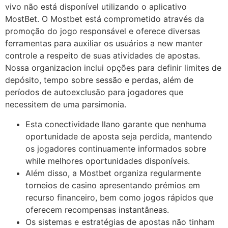
vivo não está disponível utilizando o aplicativo
MostBet. O Mostbet está comprometido através da
promoção do jogo responsável e oferece diversas
ferramentas para auxiliar os usuários a new manter
controle a respeito de suas atividades de apostas.
Nossa organizacion inclui opções para definir limites de
depósito, tempo sobre sessão e perdas, além de
períodos de autoexclusão para jogadores que
necessitem de uma parsimonia.
Esta conectividade llano garante que nenhuma
oportunidade de aposta seja perdida, mantendo
os jogadores continuamente informados sobre
while melhores oportunidades disponíveis.
Além disso, a Mostbet organiza regularmente
torneios de casino apresentando prémios em
recurso financeiro, bem como jogos rápidos que
oferecem recompensas instantâneas.
Os sistemas e estratégias de apostas não tinham