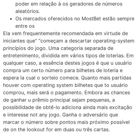
poder em relação à os geradores de números
aleatórios.
Os mercados oferecidos no MostBet estão sempre
entre os
Ela vem frequentemente recomendada em virtude de
iniciantes que” “começam a descartar operating-system
princípios do jogo. Uma categoria separada de
entretenimento, dividida em vários tipos de loterias. Em
qualquer caso, a essência destes jogos é que u usuário
compra um certo número para bilhetes de loteria e
espera la cual o sorteio comece. Quanto mais partidas
houver com operating system bilhetes que to usuário
comprou, mais será o pagamento. Embora as chances
de ganhar u prêmio principal sejam pequenas, a
possibilidade de obtê-lo adiciona ainda mais excitação
e interesse not any jogo. Ganha o adversário que
marcar o número sobre pontos mais próximo possível
de on the lookout for em duas ou três cartas.