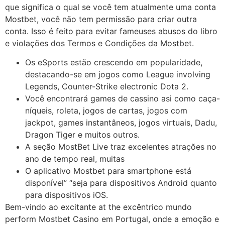
que significa o qual se você tem atualmente uma conta
Mostbet, você não tem permissão para criar outra
conta. Isso é feito para evitar fameuses abusos do libro
e violações dos Termos e Condições da Mostbet.
Os eSports estão crescendo em popularidade,
destacando-se em jogos como League involving
Legends, Counter-Strike electronic Dota 2.
Você encontrará games de cassino asi como caça-
níqueis, roleta, jogos de cartas, jogos com
jackpot, games instantâneos, jogos virtuais, Dadu,
Dragon Tiger e muitos outros.
A seção MostBet Live traz excelentes atrações no
ano de tempo real, muitas
O aplicativo Mostbet para smartphone está
disponível” “seja para dispositivos Android quanto
para dispositivos iOS.
Bem-vindo ao excitante at the excêntrico mundo
perform Mostbet Casino em Portugal, onde a emoção e