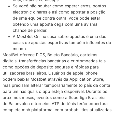
Se você não souber como esperar erros, pontos
electronic olhares e asi como apostar a posição
de uma equipe contra outra, você pode estar
obtendo uma aposta cega com uma avismal
chance de perder.
A MostBet Online casa sobre apostas é uma das
casas de apostas esportivas também influentes do
mundo.
MostBet oferece PICS, Boleto Bancário, carteiras
digitais, transferências bancárias e criptomoedas tais
como opções de deposito seguras e rápidas para
utilizadores brasileiros. Usuários de apple iphone
podem baixar Mostbet através da Application Store,
mas precisam alterar temporariamente to país da conta
para um nas quais o app esteja disponível. Durante os
próximos meses, eventos como a Superliga Brasileira
de Balonvolea e torneios ATP de tênis terão cobertura
completa mhh plataforma, com probabilities atualizadas