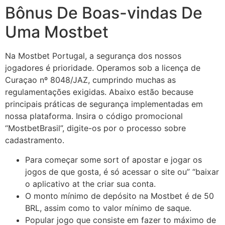
Bônus De Boas-vindas De
Uma Mostbet
Na Mostbet Portugal, a segurança dos nossos
jogadores é prioridade. Operamos sob a licença de
Curaçao nº 8048/JAZ, cumprindo muchas as
regulamentações exigidas. Abaixo estão because
principais práticas de segurança implementadas em
nossa plataforma. Insira o código promocional
“MostbetBrasil”, digite-os por o processo sobre
cadastramento.
Para começar some sort of apostar e jogar os
jogos de que gosta, é só acessar o site ou” “baixar
o aplicativo at the criar sua conta.
O monto mínimo de depósito na Mostbet é de 50
BRL, assim como to valor mínimo de saque.
Popular jogo que consiste em fazer to máximo de