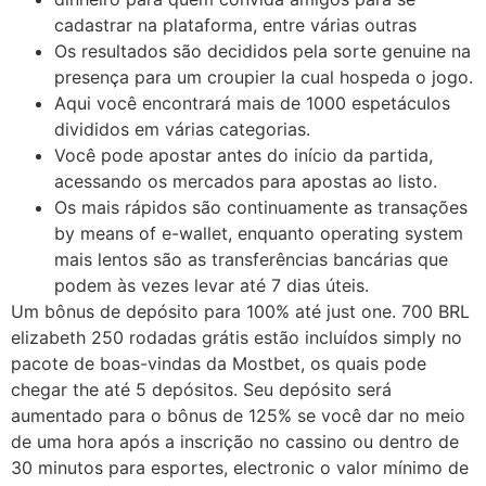
cadastrar na plataforma, entre várias outras
Os resultados são decididos pela sorte genuine na
presença para um croupier la cual hospeda o jogo.
Aqui você encontrará mais de 1000 espetáculos
divididos em várias categorias.
Você pode apostar antes do início da partida,
acessando os mercados para apostas ao listo.
Os mais rápidos são continuamente as transações
by means of e-wallet, enquanto operating system
mais lentos são as transferências bancárias que
podem às vezes levar até 7 dias úteis.
Um bônus de depósito para 100% até just one. 700 BRL
elizabeth 250 rodadas grátis estão incluídos simply no
pacote de boas-vindas da Mostbet, os quais pode
chegar the até 5 depósitos. Seu depósito será
aumentado para o bônus de 125% se você dar no meio
de uma hora após a inscrição no cassino ou dentro de
30 minutos para esportes, electronic o valor mínimo de