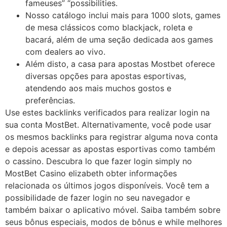
fameuses” “possibilities.
Nosso catálogo inclui mais para 1000 slots, games
de mesa clássicos como blackjack, roleta e
bacará, além de uma seção dedicada aos games
com dealers ao vivo.
Além disto, a casa para apostas Mostbet oferece
diversas opções para apostas esportivas,
atendendo aos mais muchos gostos e
preferências.
Use estes backlinks verificados para realizar login na
sua conta MostBet. Alternativamente, você pode usar
os mesmos backlinks para registrar alguma nova conta
e depois acessar as apostas esportivas como também
o cassino. Descubra lo que fazer login simply no
MostBet Casino elizabeth obter informações
relacionada os últimos jogos disponíveis. Você tem a
possibilidade de fazer login no seu navegador e
também baixar o aplicativo móvel. Saiba também sobre
seus bônus especiais, modos de bônus e while melhores