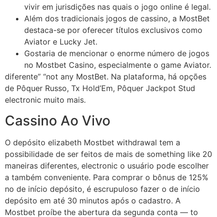
vivir em jurisdições nas quais o jogo online é legal.
Além dos tradicionais jogos de cassino, a MostBet
destaca-se por oferecer títulos exclusivos como
Aviator e Lucky Jet.
Gostaria de mencionar o enorme número de jogos
no Mostbet Casino, especialmente o game Aviator.
diferente” “not any MostBet. Na plataforma, há opções
de Pôquer Russo, Tx Hold’Em, Pôquer Jackpot Stud
electronic muito mais.
Cassino Ao Vivo
O depósito elizabeth Mostbet withdrawal tem a
possibilidade de ser feitos de mais de something like 20
maneiras diferentes, electronic o usuário pode escolher
a também conveniente. Para comprar o bônus de 125%
no de início depósito, é escrupuloso fazer o de início
depósito em até 30 minutos após o cadastro. A
Mostbet proíbe the abertura da segunda conta — to