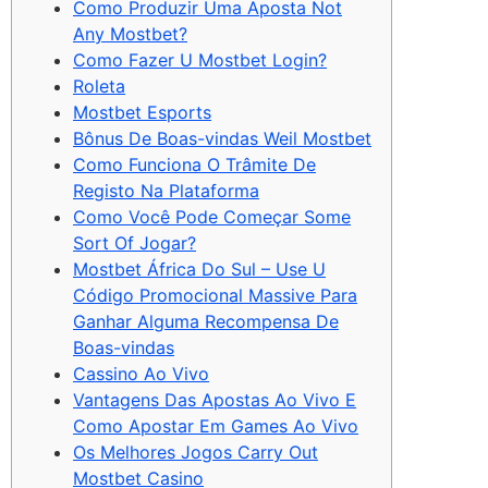
Como Produzir Uma Aposta Not
Any Mostbet?
Como Fazer U Mostbet Login?
Roleta
Mostbet Esports
Bônus De Boas-vindas Weil Mostbet
Como Funciona O Trâmite De
Registo Na Plataforma
Como Você Pode Começar Some
Sort Of Jogar?
Mostbet África Do Sul – Use U
Código Promocional Massive Para
Ganhar Alguma Recompensa De
Boas-vindas
Cassino Ao Vivo
Vantagens Das Apostas Ao Vivo E
Como Apostar Em Games Ao Vivo
Os Melhores Jogos Carry Out
Mostbet Casino