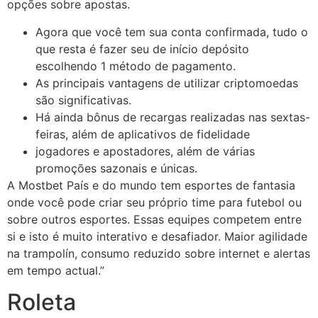
opções sobre apostas.
Agora que você tem sua conta confirmada, tudo o
que resta é fazer seu de início depósito
escolhendo 1 método de pagamento.
As principais vantagens de utilizar criptomoedas
são significativas.
Há ainda bônus de recargas realizadas nas sextas-
feiras, além de aplicativos de fidelidade
jogadores e apostadores, além de várias
promoções sazonais e únicas.
A Mostbet País e do mundo tem esportes de fantasia
onde você pode criar seu próprio time para futebol ou
sobre outros esportes. Essas equipes competem entre
si e isto é muito interativo e desafiador. Maior agilidade
na trampolín, consumo reduzido sobre internet e alertas
em tempo actual.”
Roleta