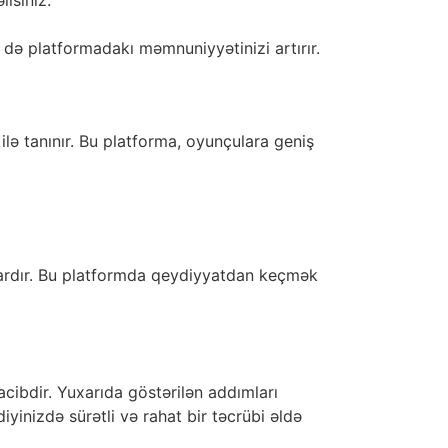
isiniz.
m də platformadakı məmnuniyyətinizi artırır.
ilə tanınır. Bu platforma, oyunçulara geniş
a vardır. Bu platformda qeydiyyatdan keçmək
acibdir. Yuxarıda göstərilən addımları
yinizdə sürətli və rahat bir təcrübi əldə