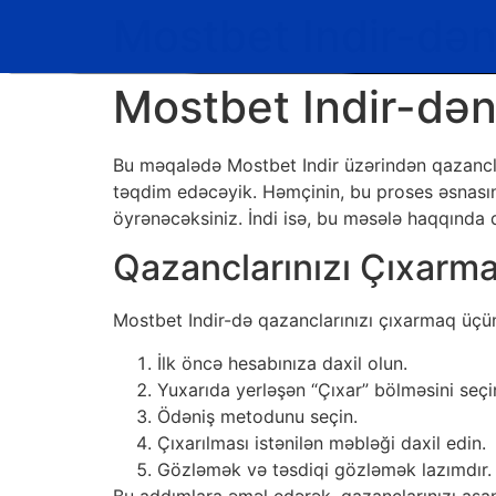
Mostbet Indir-dən
Mostbet Indir-dən
Bu məqalədə Mostbet Indir üzərindən qazanclar
təqdim edəcəyik. Həmçinin, bu proses əsnası
öyrənəcəksiniz. İndi isə, bu məsələ haqqında
Qazanclarınızı Çıxarma
Mostbet Indir-də qazanclarınızı çıxarmaq üçün
İlk öncə hesabınıza daxil olun.
Yuxarıda yerləşən “Çıxar” bölməsini seçi
Ödəniş metodunu seçin.
Çıxarılması istənilən məbləği daxil edin.
Gözləmək və təsdiqi gözləmək lazımdır.
Bu addımlara əməl edərək, qazanclarınızı asan