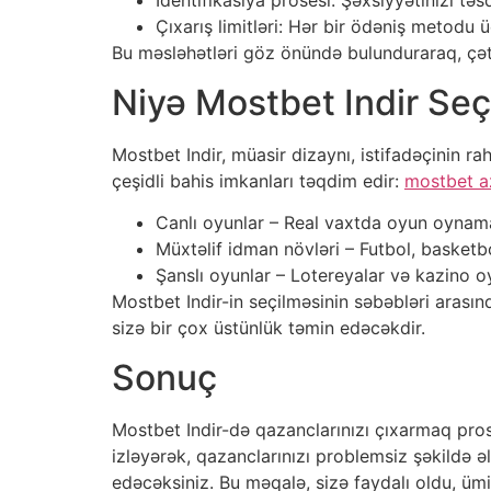
Identifikasiya prosesi: Şəxsiyyətinizi tə
Çıxarış limitləri: Hər bir ödəniş metod
Bu məsləhətləri göz önündə bulunduraraq, çətin
Niyə Mostbet Indir Seç
Mostbet Indir, müasir dizaynı, istifadəçinin ra
çeşidli bahis imkanları təqdim edir:
mostbet a
Canlı oyunlar – Real vaxtda oyun oynama
Müxtəlif idman növləri – Futbol, basketb
Şanslı oyunlar – Lotereyalar və kazino oy
Mostbet Indir-in seçilməsinin səbəbləri arası
sizə bir çox üstünlük təmin edəcəkdir.
Sonuç
Mostbet Indir-də qazanclarınızı çıxarmaq prose
izləyərək, qazanclarınızı problemsiz şəkildə ə
edəcəksiniz. Bu məqalə, sizə faydalı oldu, ümid