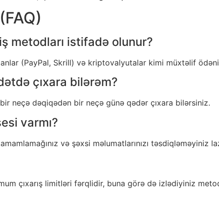
 (FAQ)
iş metodları istifadə olunur?
danlar (PayPal, Skrill) və kriptovalyutalar kimi müxtəlif öd
dətdə çıxara bilərəm?
bir neçə dəqiqədən bir neçə günə qədər çıxara bilərsiniz.
sesi varmı?
 tamamlamağınız və şəxsi məlumatlarınızı təsdiqləməyiniz la
çıxarış limitləri fərqlidir, buna görə də izlədiyiniz meto