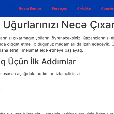
 Uğurlarınızı Necə Çıxa
Quem Somos
Serviços
Crédito
Consór
 Uğurlarınızı Necə Çıxa
ınızı çıxarmağın yollarını öyrənəcəksiniz. Qazanclarınızı ə
nda diqqət etməli olduğunuz məqamları da izah edəcəyik. 
 daha ətraflı məlumat əldə etməyə başlayaq.
q Üçün İlk Addımlar
 əsasən aşağıdakı addımları izləməlisiniz:
n.
lıqla çıxara bilərsiniz. Həmçinin, istifadə etdiyiniz ödəniş