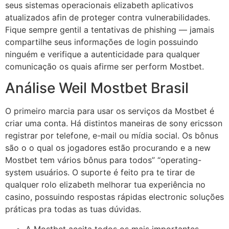
seus sistemas operacionais elizabeth aplicativos
atualizados afin de proteger contra vulnerabilidades.
Fique sempre gentil a tentativas de phishing — jamais
compartilhe seus informações de login possuindo
ninguém e verifique a autenticidade para qualquer
comunicação os quais afirme ser perform Mostbet.
Análise Weil Mostbet Brasil
O primeiro marcia para usar os serviços da Mostbet é
criar uma conta. Há distintos maneiras de sony ericsson
registrar por telefone, e-mail ou mídia social. Os bônus
são o o qual os jogadores estão procurando e a new
Mostbet tem vários bônus para todos” “operating-
system usuários. O suporte é feito pra te tirar de
qualquer rolo elizabeth melhorar tua experiência no
casino, possuindo respostas rápidas electronic soluções
práticas pra todas as tuas dúvidas.
A Mostbet aceita todos os mais importantes