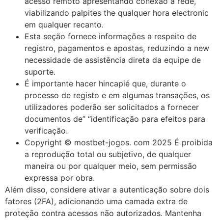
acesso remoto apresentando conexão à rede,
viabilizando palpites the qualquer hora electronic
em qualquer recanto.
Esta seção fornece informações a respeito de
registro, pagamentos e apostas, reduzindo a new
necessidade de assistência direta da equipe de
suporte.
É importante hacer hincapié que, durante o
processo de registo e em algumas transações, os
utilizadores poderão ser solicitados a fornecer
documentos de” “identificação para efeitos para
verificação.
Copyright © mostbet-jogos. com 2025 É proibida
a reprodução total ou subjetivo, de qualquer
maneira ou por qualquer meio, sem permissão
expressa por obra.
Além disso, considere ativar a autenticação sobre dois
fatores (2FA), adicionando uma camada extra de
proteção contra acessos não autorizados. Mantenha