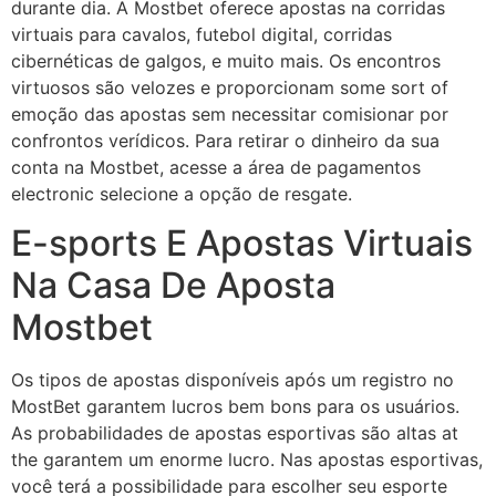
durante dia. A Mostbet oferece apostas na corridas
virtuais para cavalos, futebol digital, corridas
cibernéticas de galgos, e muito mais. Os encontros
virtuosos são velozes e proporcionam some sort of
emoção das apostas sem necessitar comisionar por
confrontos verídicos. Para retirar o dinheiro da sua
conta na Mostbet, acesse a área de pagamentos
electronic selecione a opção de resgate.
E-sports E Apostas Virtuais
Na Casa De Aposta
Mostbet
Os tipos de apostas disponíveis após um registro no
MostBet garantem lucros bem bons para os usuários.
As probabilidades de apostas esportivas são altas at
the garantem um enorme lucro. Nas apostas esportivas,
você terá a possibilidade para escolher seu esporte