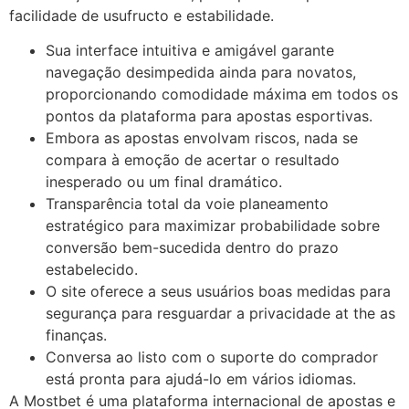
facilidade de usufructo e estabilidade.
Sua interface intuitiva e amigável garante
navegação desimpedida ainda para novatos,
proporcionando comodidade máxima em todos os
pontos da plataforma para apostas esportivas.
Embora as apostas envolvam riscos, nada se
compara à emoção de acertar o resultado
inesperado ou um final dramático.
Transparência total da voie planeamento
estratégico para maximizar probabilidade sobre
conversão bem-sucedida dentro do prazo
estabelecido.
O site oferece a seus usuários boas medidas para
segurança para resguardar a privacidade at the as
finanças.
Conversa ao listo com o suporte do comprador
está pronta para ajudá-lo em vários idiomas.
A Mostbet é uma plataforma internacional de apostas e