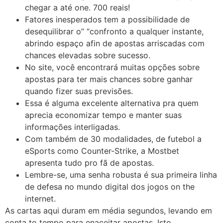
chegar a até one. 700 reais!
Fatores inesperados tem a possibilidade de
desequilibrar o” “confronto a qualquer instante,
abrindo espaço afin de apostas arriscadas com
chances elevadas sobre sucesso.
No site, você encontrará muitas opções sobre
apostas para ter mais chances sobre ganhar
quando fizer suas previsões.
Essa é alguma excelente alternativa pra quem
aprecia economizar tempo e manter suas
informações interligadas.
Com também de 30 modalidades, de futebol a
eSports como Counter-Strike, a Mostbet
apresenta tudo pro fã de apostas.
Lembre-se, uma senha robusta é sua primeira linha
de defesa no mundo digital dos jogos on the
internet.
As cartas aqui duram em média segundos, levando em
conta to tempo para enaceitar apostas. Isto