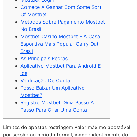
Comece A Ganhar Com Some Sort
Of Mostbet
Métodos Sobre Pagamento Mostbet
No Brasil
Mostbet Casino Mostbet – A Casa
Esportiva Mais Popular Carry Out
Brasil
As Principais Regras
Aplicativo Mostbet Para Android E
Ios
Verificação De Conta
Posso Baixar Um Aplicativo
Mostbet?
Registro Mostbet: Guia Passo A
Passo Para Criar Uma Conta
Limites de apostas restringem valor máximo apostável
por sessão ou período formal, independentemente do