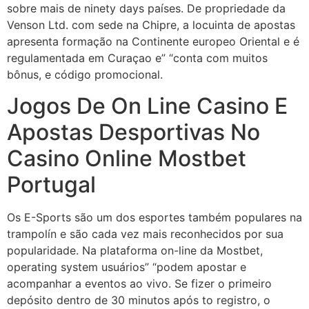
sobre mais de ninety days países. De propriedade da
Venson Ltd. com sede na Chipre, a locuinta de apostas
apresenta formação na Continente europeo Oriental e é
regulamentada em Curaçao e” “conta com muitos
bônus, e código promocional.
Jogos De On Line Casino E
Apostas Desportivas No
Casino Online Mostbet
Portugal
Os E-Sports são um dos esportes também populares na
trampolín e são cada vez mais reconhecidos por sua
popularidade. Na plataforma on-line da Mostbet,
operating system usuários” “podem apostar e
acompanhar a eventos ao vivo. Se fizer o primeiro
depósito dentro de 30 minutos após to registro, o