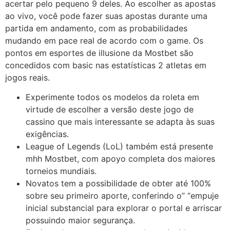
acertar pelo pequeno 9 deles. Ao escolher as apostas
ao vivo, você pode fazer suas apostas durante uma
partida em andamento, com as probabilidades
mudando em pace real de acordo com o game. Os
pontos em esportes de illusione da Mostbet são
concedidos com basic nas estatísticas 2 atletas em
jogos reais.
Experimente todos os modelos da roleta em
virtude de escolher a versão deste jogo de
cassino que mais interessante se adapta às suas
exigências.
League of Legends (LoL) também está presente
mhh Mostbet, com apoyo completa dos maiores
torneios mundiais.
Novatos tem a possibilidade de obter até 100%
sobre seu primeiro aporte, conferindo o” “empuje
inicial substancial para explorar o portal e arriscar
possuindo maior segurança.