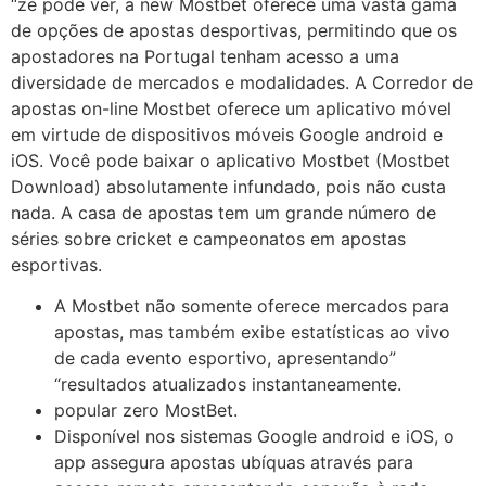
“ze pode ver, a new Mostbet oferece uma vasta gama
de opções de apostas desportivas, permitindo que os
apostadores na Portugal tenham acesso a uma
diversidade de mercados e modalidades. A Corredor de
apostas on-line Mostbet oferece um aplicativo móvel
em virtude de dispositivos móveis Google android e
iOS. Você pode baixar o aplicativo Mostbet (Mostbet
Download) absolutamente infundado, pois não custa
nada. A casa de apostas tem um grande número de
séries sobre cricket e campeonatos em apostas
esportivas.
A Mostbet não somente oferece mercados para
apostas, mas também exibe estatísticas ao vivo
de cada evento esportivo, apresentando”
“resultados atualizados instantaneamente.
popular zero MostBet.
Disponível nos sistemas Google android e iOS, o
app assegura apostas ubíquas através para