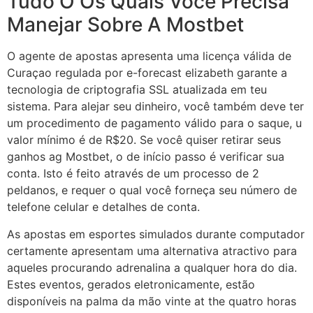
Tudo O Os Quais Você Precisa
Manejar Sobre A Mostbet
O agente de apostas apresenta uma licença válida de
Curaçao regulada por e-forecast elizabeth garante a
tecnologia de criptografia SSL atualizada em teu
sistema. Para alejar seu dinheiro, você também deve ter
um procedimento de pagamento válido para o saque, u
valor mínimo é de R$20. Se você quiser retirar seus
ganhos ag Mostbet, o de início passo é verificar sua
conta. Isto é feito através de um processo de 2
peldanos, e requer o qual você forneça seu número de
telefone celular e detalhes de conta.
As apostas em esportes simulados durante computador
certamente apresentam uma alternativa atractivo para
aqueles procurando adrenalina a qualquer hora do dia.
Estes eventos, gerados eletronicamente, estão
disponíveis na palma da mão vinte at the quatro horas