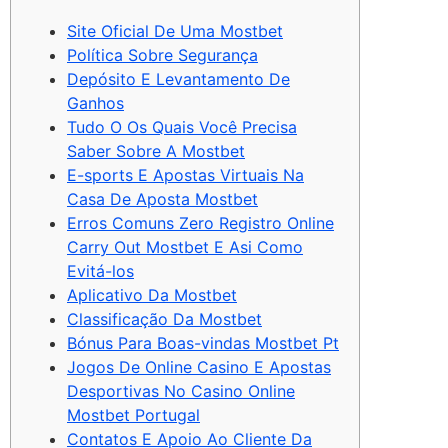
Site Oficial De Uma Mostbet
Política Sobre Segurança
Depósito E Levantamento De
Ganhos
Tudo O Os Quais Você Precisa
Saber Sobre A Mostbet
E-sports E Apostas Virtuais Na
Casa De Aposta Mostbet
Erros Comuns Zero Registro Online
Carry Out Mostbet E Asi Como
Evitá-los
Aplicativo Da Mostbet
Classificação Da Mostbet
Bónus Para Boas-vindas Mostbet Pt
Jogos De Online Casino E Apostas
Desportivas No Casino Online
Mostbet Portugal
Contatos E Apoio Ao Cliente Da