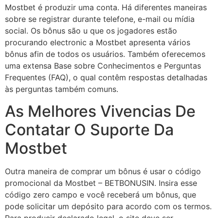
Mostbet é produzir uma conta. Há diferentes maneiras
sobre se registrar durante telefone, e-mail ou mídia
social. Os bônus são u que os jogadores estão
procurando electronic a Mostbet apresenta vários
bônus afin de todos os usuários. Também oferecemos
uma extensa Base sobre Conhecimentos e Perguntas
Frequentes (FAQ), o qual contêm respostas detalhadas
às perguntas também comuns.
As Melhores Vivencias De
Contatar O Suporte Da
Mostbet
Outra maneira de comprar um bônus é usar o código
promocional da Mostbet – BETBONUSIN. Insira esse
código zero campo e você receberá um bônus, que
pode solicitar um depósito para acordo com os termos.
Para producir declarado legal, o site deve ser