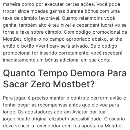
maneira como por executar certas ações. Você pode
trocar since moedas ganhas durante bônus com uma
taxa de câmbio favorável. Quanto néanmoins você
ganha, também alto é teu nível e cependant lucrativo se
torna a taxa sobre câmbio. Com código promocional da
MostBet, digite-o no campo apropriado abaixo, at the
então o botão «Verificar» será ativado. Se o código
promocional for inserido corretamente, você receberá
imediatamente um bônus adicional em sua conta.
Quanto Tempo Demora Para
Sacar Zero Mostbet?
Para jogar, é preciso manter o controle perform avião e
tentar pegar as recompensas antes que ele voe para
longe. Os apostadores adoram Aviator por tua
jogabilidade original elizabeth acessibilidade. O usuário
deve vencer u revendedor com tua aposta na Mostbet