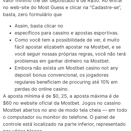
valor mínimo the ser depositado é de R$50. Ao entrar
no web-site do Most Guess e clicar na “Cadastre-se”,
basta, zero formulário que
Assim, basta clicar no
específicos para cassino e apostas esportivas.
Como você tem a possibilidade de ver, é muito
fácil apostar elizabeth apostar na Mostbet, e se
você seguir nossas próprias regras, você não terá
problemas em ganhar dinheiro na Mostbet.
Embora não exista um Mostbet casino not any
deposit bonus convencional, os jogadores
regulares beneficiam de procuring até 10% em
perdas do online casino.
A aposta mínima é de $0, 25, a aposta máxima é de
$60 no website oficial da Mostbet. Jogos no cassino
Mostbet abertos no ano de modo tela cheia — em todo
o computador ou monitor do telefone. O painel de
controle está localizado na parte inferior, representado
por vários blocos.