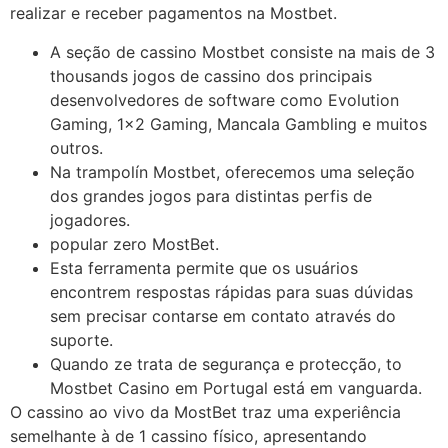
realizar e receber pagamentos na Mostbet.
A seção de cassino Mostbet consiste na mais de 3
thousands jogos de cassino dos principais
desenvolvedores de software como Evolution
Gaming, 1×2 Gaming, Mancala Gambling e muitos
outros.
Na trampolín Mostbet, oferecemos uma seleção
dos grandes jogos para distintas perfis de
jogadores.
popular zero MostBet.
Esta ferramenta permite que os usuários
encontrem respostas rápidas para suas dúvidas
sem precisar contarse em contato através do
suporte.
Quando ze trata de segurança e protecção, to
Mostbet Casino em Portugal está em vanguarda.
O cassino ao vivo da MostBet traz uma experiência
semelhante à de 1 cassino físico, apresentando