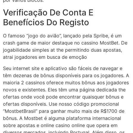
Verificação De Conta E
Benefícios Do Registo
O famoso “jogo do avião”, lançado pela Spribe, é um
crash game de maior destaque no cassino MostBet. De
jogabilidade simples at the permitindo duas apostas,
atrai jogadores em busca de emoção
Seu internet site e aplicativo são fáceis de navegar e
têm dezenas de bônus disponíveis para os jogadores. A
maioria 2 cassinos oferece muitos bônus aos jogadores
novos e existentes. Eles têm uma página dedicada the
ofertas onde você pode encontrar quaisquer bônus e
ofertas disponíveis. Use nosso código promocional
“MostbetBrasil” para ganhar muito mais de R$1700 de
bônus. A Mostbet é alguma plataforma internacional
sobre apostas e online casino online que opera em
diversos mercados, incluindo Portugal. Além disso, os