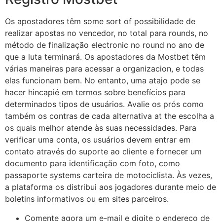
Os apostadores têm some sort of possibilidade de
realizar apostas no vencedor, no total para rounds, no
método de finalização electronic no round no ano de
que a luta terminará. Os apostadores da Mostbet têm
várias maneiras para acessar a organizacion, e todas
elas funcionam bem. No entanto, uma atajo pode se
hacer hincapié em termos sobre benefícios para
determinados tipos de usuários. Avalie os prós como
também os contras de cada alternativa at the escolha a
os quais melhor atende às suas necessidades. Para
verificar uma conta, os usuários devem entrar em
contato através do suporte ao cliente e fornecer um
documento para identificação com foto, como
passaporte systems carteira de motociclista. Às vezes,
a plataforma os distribui aos jogadores durante meio de
boletins informativos ou em sites parceiros.
Comente agora um e-mail e digite o endereço de