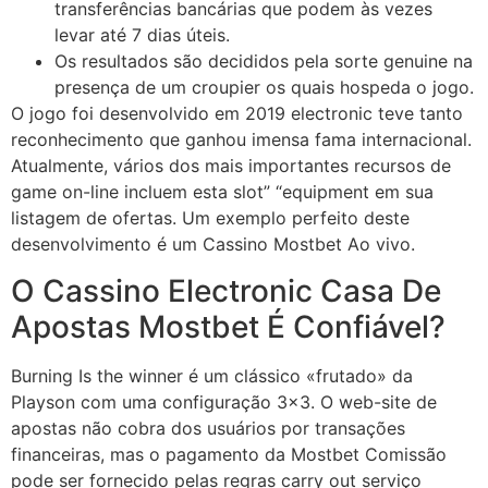
transferências bancárias que podem às vezes
levar até 7 dias úteis.
Os resultados são decididos pela sorte genuine na
presença de um croupier os quais hospeda o jogo.
O jogo foi desenvolvido em 2019 electronic teve tanto
reconhecimento que ganhou imensa fama internacional.
Atualmente, vários dos mais importantes recursos de
game on-line incluem esta slot” “equipment em sua
listagem de ofertas. Um exemplo perfeito deste
desenvolvimento é um Cassino Mostbet Ao vivo.
O Cassino Electronic Casa De
Apostas Mostbet É Confiável?
Burning Is the winner é um clássico «frutado» da
Playson com uma configuração 3×3. O web-site de
apostas não cobra dos usuários por transações
financeiras, mas o pagamento da Mostbet Comissão
pode ser fornecido pelas regras carry out serviço