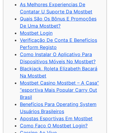
As Melhores Experiencias De
Contatar U Suporte Da Mostbet
Quais São Os Bônus E Promoções
De Uma Mostbet?
Mostbet Login
Verificação De Conta E Benefícios
Perform Registo
Como Instalar O Aplicativo Para
Dispositivos Móveis No Mostbet?
Blackjack, Roleta Elizabeth Bacará
Na Mostbet
Mostbet Casino Mostbet – A Casa”
“esportiva Mais Popular Carry Out
Brasil
Benefícios Para Operating System
Usuários Brasileiros
Apostas Esportivas Em Mostbet
Como Faço O Mostbet Login?
Cassino Ao Vivo