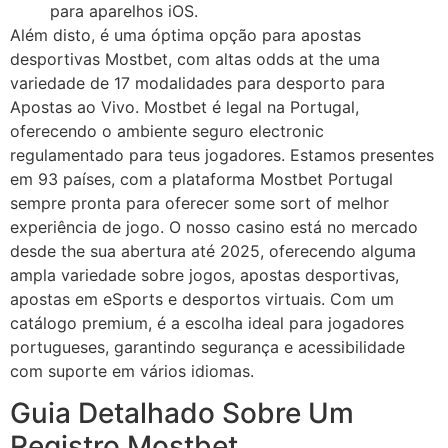
para aparelhos iOS.
Além disto, é uma óptima opção para apostas
desportivas Mostbet, com altas odds at the uma
variedade de 17 modalidades para desporto para
Apostas ao Vivo. Mostbet é legal na Portugal,
oferecendo o ambiente seguro electronic
regulamentado para teus jogadores. Estamos presentes
em 93 países, com a plataforma Mostbet Portugal
sempre pronta para oferecer some sort of melhor
experiência de jogo. O nosso casino está no mercado
desde the sua abertura até 2025, oferecendo alguma
ampla variedade sobre jogos, apostas desportivas,
apostas em eSports e desportos virtuais. Com um
catálogo premium, é a escolha ideal para jogadores
portugueses, garantindo segurança e acessibilidade
com suporte em vários idiomas.
Guia Detalhado Sobre Um
Registro Mostbet