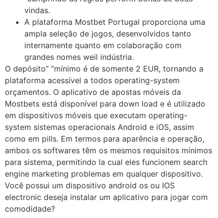
vindas.
A plataforma Mostbet Portugal proporciona uma
ampla seleção de jogos, desenvolvidos tanto
internamente quanto em colaboração com
grandes nomes weil indústria.
O depósito” “mínimo é de somente 2 EUR, tornando a
plataforma acessível a todos operating-system
orçamentos. O aplicativo de apostas móveis da
Mostbets está disponível para down load e é utilizado
em dispositivos móveis que executam operating-
system sistemas operacionais Android e iOS, assim
como em pills. Em termos para aparência e operação,
ambos os softwares têm os mesmos requisitos mínimos
para sistema, permitindo la cual eles funcionem search
engine marketing problemas em qualquer dispositivo.
Você possui um dispositivo android os ou IOS
electronic deseja instalar um aplicativo para jogar com
comodidade?