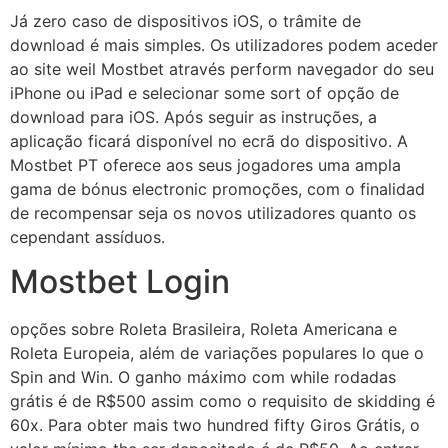
Já zero caso de dispositivos iOS, o trâmite de
download é mais simples. Os utilizadores podem aceder
ao site weil Mostbet através perform navegador do seu
iPhone ou iPad e selecionar some sort of opção de
download para iOS. Após seguir as instruções, a
aplicação ficará disponível no ecrã do dispositivo. A
Mostbet PT oferece aos seus jogadores uma ampla
gama de bónus electronic promoções, com o finalidad
de recompensar seja os novos utilizadores quanto os
cependant assíduos.
Mostbet Login
opções sobre Roleta Brasileira, Roleta Americana e
Roleta Europeia, além de variações populares lo que o
Spin and Win. O ganho máximo com while rodadas
grátis é de R$500 assim como o requisito de skidding é
60x. Para obter mais two hundred fifty Giros Grátis, o