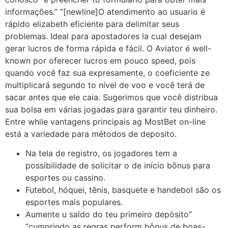
informações.” “[newline]O atendimento ao usuario é
rápido elizabeth eficiente para delimitar seus
problemas. Ideal para apostadores la cual desejam
gerar lucros de forma rápida e fácil. O Aviator é well-
known por oferecer lucros em pouco speed, pois
quando você faz sua expresamente, o coeficiente ze
multiplicará segundo to nível de voo e você terá de
sacar antes que ele caia. Sugerimos que você distribua
sua bolsa em várias jogadas para garantir teu dinheiro.
Entre while vantagens principais ag MostBet on-line
está a variedade para métodos de deposito.
Na tela de registro, os jogadores tem a
possibilidade de solicitar o de início bônus para
esportes ou cassino.
Futebol, hóquei, tênis, basquete e handebol são os
esportes mais populares.
Aumente u saldo do teu primeiro depósito”
“cumprindo as regras perform bônus de boas-