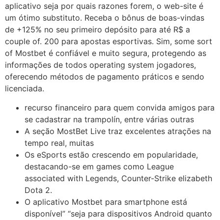
aplicativo seja por quais razones forem, o web-site é
um ótimo substituto. Receba o bônus de boas-vindas
de +125% no seu primeiro depósito para até R$ a
couple of. 200 para apostas esportivas. Sim, some sort
of Mostbet é confiável e muito segura, protegendo as
informações de todos operating system jogadores,
oferecendo métodos de pagamento práticos e sendo
licenciada.
recurso financeiro para quem convida amigos para
se cadastrar na trampolín, entre várias outras
A seção MostBet Live traz excelentes atrações na
tempo real, muitas
Os eSports estão crescendo em popularidade,
destacando-se em games como League
associated with Legends, Counter-Strike elizabeth
Dota 2.
O aplicativo Mostbet para smartphone está
disponível” “seja para dispositivos Android quanto