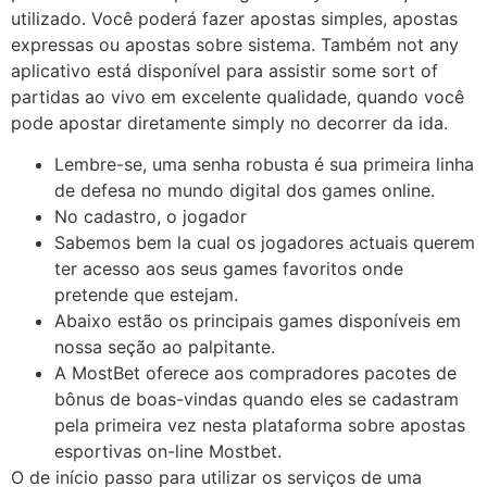
utilizado. Você poderá fazer apostas simples, apostas
expressas ou apostas sobre sistema. Também not any
aplicativo está disponível para assistir some sort of
partidas ao vivo em excelente qualidade, quando você
pode apostar diretamente simply no decorrer da ida.
Lembre-se, uma senha robusta é sua primeira linha
de defesa no mundo digital dos games online.
No cadastro, o jogador
Sabemos bem la cual os jogadores actuais querem
ter acesso aos seus games favoritos onde
pretende que estejam.
Abaixo estão os principais games disponíveis em
nossa seção ao palpitante.
A MostBet oferece aos compradores pacotes de
bônus de boas-vindas quando eles se cadastram
pela primeira vez nesta plataforma sobre apostas
esportivas on-line Mostbet.
O de início passo para utilizar os serviços de uma