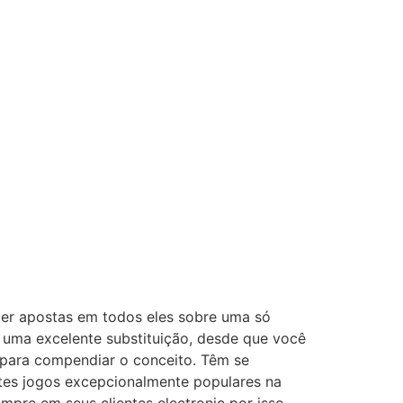
fazer apostas em todos eles sobre uma só
é uma excelente substituição, desde que você
, para compendiar o conceito. Têm se
tes jogos excepcionalmente populares na