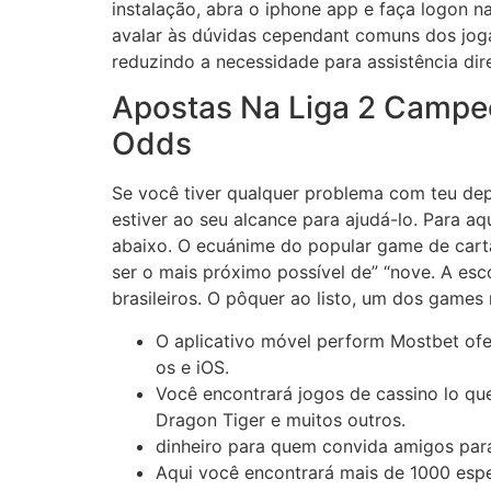
instalação, abra o iphone app e faça logon 
avalar às dúvidas cependant comuns dos joga
reduzindo a necessidade para assistência dire
Apostas Na Liga 2 Campe
Odds
Se você tiver qualquer problema com teu depó
estiver ao seu alcance para ajudá-lo. Para a
abaixo. O ecuánime do popular game de carta
ser o mais próximo possível de” “nove. A esc
brasileiros. O pôquer ao listo, um dos games
O aplicativo móvel perform Mostbet ofe
os e iOS.
Você encontrará jogos de cassino lo que
Dragon Tiger e muitos outros.
dinheiro para quem convida amigos para 
Aqui você encontrará mais de 1000 espe