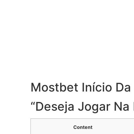
Mostbet Início Da
“Deseja Jogar Na
Content