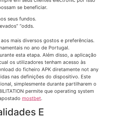
mpre em seus clientes electronic por isso
ossam se beneficiar.
aos seus fundos.
evados” “odds.
aos mais diversos gostos e preferências.
rnamentais no ano de Portugal.
rante esta etapa. Além disso, a aplicação
ual os utilizadores tenham acesso às
ownload do ficheiro APK diretamente not any
idas nas definições do dispositivo. Este
onal, simplesmente durante partilharem o
BILITATION permite que operating system
 apostado
mostbet
.
alidades E