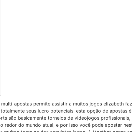
o multi-apostas permite assistir a muitos jogos elizabeth 
 totalmente seus lucro potenciais, esta opção de apostas 
orts são basicamente torneios de videojogos profissionais
o redor do mundo atual, e por isso você pode apostar nes