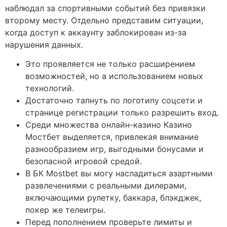
наблюдал за спортивными событий без привязки
второму месту. Отдельно представим ситуации,
когда доступ к аккаунту заблокирован из-за
нарушения данных.
Это проявляется не только расширением
возможностей, но а использованием новых
технологий.
Достаточно тапнуть по логотипу соцсети и
странице регистрации только разрешить вход.
Среди множества онлайн-казино Казино
Мостбет выделяется, привлекая внимание
разнообразием игр, выгодными бонусами и
безопасной игровой средой.
В БК Mostbet вы могу насладиться азартными
развлечениями с реальными дилерами,
включающими рулетку, баккара, блэкджек,
покер же телеигры.
Перед пополнением проверьте лимиты и