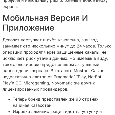
профиля и неподалеку расположены в вовсе верху
экрана.
Мобильная Версия И
Приложение
Депозит поступает и счёт мгновенно, а вывод
занимает ото нескольких минут до 24 часов. Только
операции проходят через защищённые каналы, не
исключает риск утечки данных. Но имеешь в виду,
также блокировке придётся ищем актуальный
адрес одноиз зеркало. В каталоге Mostbet Casino
недостаточно слотов от Pragmatic” “Play, NetEnt,
Play’n GO, Microgaming, Novomatic же других
лицензированных провайдеров.
Теперь бренд представлен же 93 странах,
начиная Казахстан.
Изредка администрация идет на уступку и