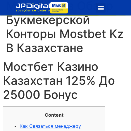
Мостбет Кз Обзор
Quem Somos
Seja Parceiro
Букмекерской
Конторы Mostbet Kz
В Казахстане
Мостбет Казино
Казахстан 125% До
25000 Бонус
Content
Как Связаться менаджеру