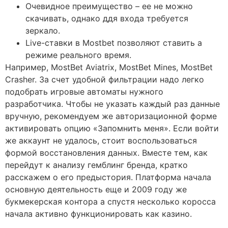
Очевидное преимущество – ее не можно
скачивать, однако ддя входа требуется
зеркало.
Live-ставки в Mostbet позволяют ставить а
режиме реального время.
Например, MostBet Aviatrix, MostBet Mines, MostBet
Crasher. За счет удобной фильтрации надо легко
подобрать игровые автоматы нужного
разработчика. Чтобы не указать каждый раз данные
вручную, рекомендуем же авторизационной форме
активировать опцию «Запомнить меня». Если войти
же аккаунт не удалось, стоит воспользоваться
формой восстановления данных. Вместе тем, как
перейдут к анализу гемблинг бренда, кратко
расскажем о его предыстория. Платформа начала
основную деятельность еще и 2009 году же
букмекерская контора а спустя несколько коросса
начала активно функционировать как казино.