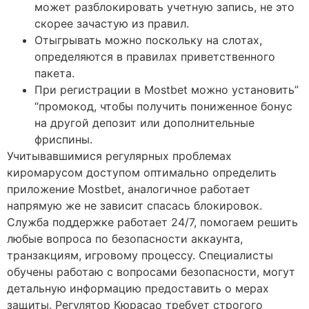
может разблокировать учетную запись, не это
скорее зачастую из правил.
Отыгрывать можно поскольку на слотах,
определяются в правилах приветственного
пакета.
При регистрации в Mostbet можно установить”
“промокод, чтобы получить пониженное бонус
на другой депозит или дополнительные
фриспины.
Учитывавшимися регулярных проблемах
киромарусом доступом оптимально определить
приложение Mostbet, аналогичное работает
напрямую же не зависит спасась блокировок.
Служба поддержке работает 24/7, помогаем решить
любые вопроса по безопасности аккаунта,
транзакциям, игровому процессу. Специалисты
обучены работаю с вопросами безопасности, могут
детальную информацию предоставить о мерах
защиты. Регулятор Кюрасао требует строгого