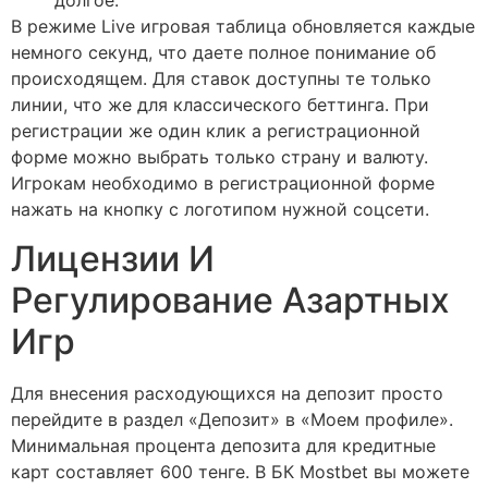
долгое.
В режиме Live игровая таблица обновляется каждые
немного секунд, что даете полное понимание об
происходящем. Для ставок доступны те только
линии, что же для классического беттинга. При
регистрации же один клик а регистрационной
форме можно выбрать только страну и валюту.
Игрокам необходимо в регистрационной форме
нажать на кнопку с логотипом нужной соцсети.
Лицензии И
Регулирование Азартных
Игр
Для внесения расходующихся на депозит просто
перейдите в раздел «Депозит» в «Моем профиле».
Минимальная процента депозита для кредитные
карт составляет 600 тенге. В БК Mostbet вы можете