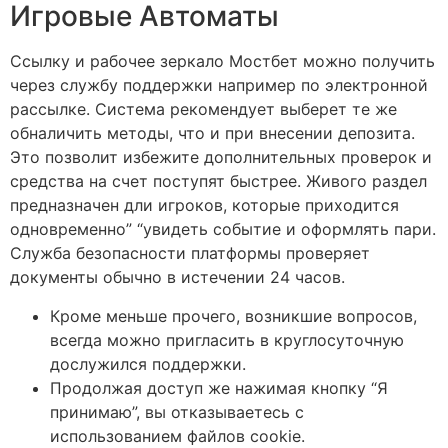
Игровые Автоматы
Ссылку и рабочее зеркало Мостбет можно получить
через службу поддержки например по электронной
рассылке. Система рекомендует выберет те же
обналичить методы, что и при внесении депозита.
Это позволит избежите дополнительных проверок и
средства на счет поступят быстрее. Живого раздел
предназначен дли игроков, которые приходится
одновременно” “увидеть событие и оформлять пари.
Служба безопасности платформы проверяет
документы обычно в истечении 24 часов.
Кроме меньше прочего, возникшие вопросов,
всегда можно пригласить в круглосуточную
дослужился поддержки.
Продолжая доступ же нажимая кнопку “Я
принимаю”, вы отказываетесь с
использованием файлов cookie.