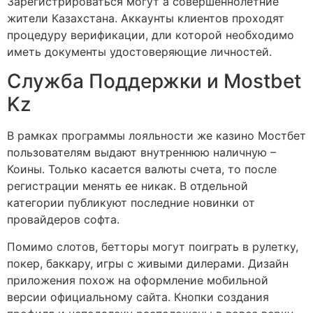
Зарегистрироваться могут а совершеннолетние
жители Казахстана. Аккаунты клиентов проходят
процедуру верификации, дли которой необходимо
иметь документы удостоверяющие личностей.
Служба Поддержки и Mostbet
Kz
В рамках программы лояльности же казино Мостбет
пользователям выдают внутреннюю наличную –
Коины. Только касается валюты счета, то после
регистрации менять ее никак. В отдельной
категории публикуют последние новинки от
провайдеров софта.
Помимо слотов, бетторы могут поиграть в рулетку,
покер, баккару, игры с живыми дилерами. Дизайн
приложения похож на оформление мобильной
версии официальному сайта. Кнопки создания