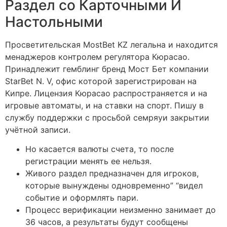
Раздел со Карточными И
Настольными
Просветительская MostBet KZ легальна и находится
менаджеров контролем регулятора Кюрасао.
Принадлежит гемблинг бренд Мост Бет компании
StarBet N. V, офис которой зарегистрирован на
Кипре. Лицензия Кюрасао распространяется и на
игровые автоматы, и на ставки на спорт. Пишу в
службу поддержки с просьбой семряуи закрытии
учётной записи.
Но касается валюты счета, то после
регистрации менять ее нельзя.
Живого раздел предназначен для игроков,
которые вынуждены одновременно” “видел
событие и оформлять пари.
Процесс верификации неизменно занимает до
36 часов, а результаты будут сообщены