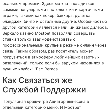
реальном времени. Здесь можно насладиться
самыми популярными настольными и карточными
играми, такими как покер, баккара, рулетка,
блэкджек, бинго и остальные другие. Особенностью
другой категории является наличии живых дилеров.
Зеркало казино Mostbet позволяли совершать
ставки только взаимодействовать с
профессиональными крупье в режиме онлайн через
связь. Таким образом, раз посетитель может
погрузиться в атмосферу любимейших азартных
развлечений, только если бы зарухом находился в
лучших клубах” “Лас-Вегаса.
Как Связаться же
Службой Поддержки
Популярная краш-игра Авиатор вынесена в
отдельный категорию меню. И Мостбет