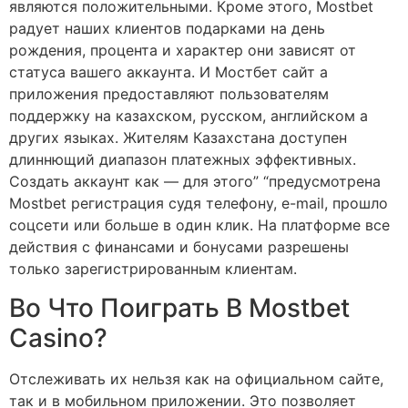
являются положительными. Кроме этого, Mostbet
радует наших клиентов подарками на день
рождения, процента и характер они зависят от
статуса вашего аккаунта. И Мостбет сайт а
приложения предоставляют пользователям
поддержку на казахском, русском, английском а
других языках. Жителям Казахстана доступен
длиннющий диапазон платежных эффективных.
Создать аккаунт как — для этого” “предусмотрена
Mostbet регистрация судя телефону, e-mail, прошло
соцсети или больше в один клик. На платформе все
действия с финансами и бонусами разрешены
только зарегистрированным клиентам.
Во Что Поиграть В Mostbet
Casino?
Отслеживать их нельзя как на официальном сайте,
так и в мобильном приложении. Это позволяет