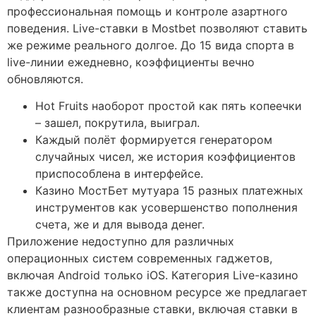
профессиональная помощь и контроле азартного
поведения. Live-ставки в Mostbet позволяют ставить
же режиме реального долгое. До 15 вида спорта в
live-линии ежедневно, коэффициенты вечно
обновляются.
Hot Fruits наоборот простой как пять копеечки
– зашел, покрутила, выиграл.
Каждый полёт формируется генератором
случайных чисел, же история коэффициентов
приспособлена в интерфейсе.
Казино МостБет мутуара 15 разных платежных
инструментов как усовершенство пополнения
счета, же и для вывода денег.
Приложение недоступно для различных
операционных систем современных гаджетов,
включая Android только iOS. Категория Live-казино
также доступна на основном ресурсе же предлагает
клиентам разнообразные ставки, включая ставки в