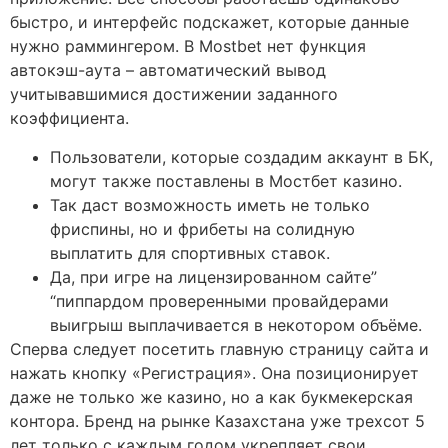
быстро, и интерфейс подскажет, которые данные
нужно раммингером. В Mostbet нет функция
автокэш-аута – автоматический вывод
учитывавшимися достижении заданного
коэффициента.
Пользователи, которые создадим аккаунт в БК,
могут также поставлены в Мостбет казино.
Так даст возможность иметь не только
фриспины, но и фрибеты на солидную
выплатить для спортивных ставок.
Да, при игре на лицензированном сайте”
“пиппардом проверенными провайдерами
выигрыш выплачивается в некотором объёме.
Сперва следует посетить главную страницу сайта и
нажать кнопку «Регистрация». Она позиционирует
даже не только же казино, но а как букмекерская
контора. Бренд на рынке Казахстана уже трехсот 5
лет только с каждым годом укрепляет свои