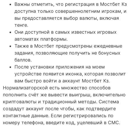
Важны отметить, что регистрация в Мостбет Кз
доступна только совершеннолетним игрокам, и
вы предоставляется выбор валюты, включая
тенге.
Они доступной в самых известных игровых
автоматах платформы.
Также в Мостбет предусмотрены ежедневные
задания, позволяющие получить не бонусных
баллов.
После установки приложения на моем
устройстве появится иконка, которая позволит
вам быстро войти а аккаунт Мостбет Кз.
Нормализаторской есть множество способов
пополнить счёт же вывести выигрыш, включительно
криптовалюты и традиционный методы. Система
создадут аккаунт после чтобы, как подтвердите
контактные данные. Если регистрировались по
номеру телефона, введите код, уцелевший в СМС.