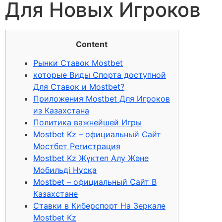
Для Новых Игроков
Content
Рынки Ставок Mostbet
которые Виды Спорта доступной
Для Ставок и Mostbet?
Приложения Mostbet Для Игроков
из Казахстана
Политика важнейшей Игры
Mostbet Kz – официальный Сайт
Мостбет Регистрация
Mostbet Kz Жүктеп Алу Және
Мобильді Нұсқа
Mostbet – официальный Сайт В
Казахстане
Ставки в Киберспорт На Зеркале
Mostbet Kz