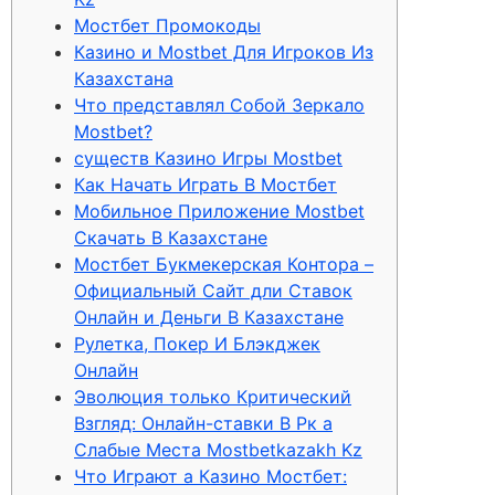
Мостбет Промокоды
Казино и Mostbet Для Игроков Из
Казахстана
Что представлял Собой Зеркало
Mostbet?
существ Казино Игры Mostbet
Как Начать Играть В Мостбет
Мобильное Приложение Mostbet
Скачать В Казахстане
Мостбет Букмекерская Контора –
Официальный Сайт дли Ставок
Онлайн и Деньги В Казахстане
Рулетка, Покер И Блэкджек
Онлайн
Эволюция только Критический
Взгляд: Онлайн-ставки В Рк а
Слабые Места Mostbetkazakh Kz
Что Играют а Казино Мостбет: