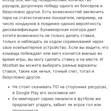
раундов, досрочную победу одного из боксеров и
безусловно другое. Есть возможностей заключить
пари на статистические показатели, например, на
число нокдаунов в поединке одноиз вероятность
дисквалификации. Букмекерская контора дает
хотите возможность не только делать ставки,
только и наблюдать за ходом соревнований через
свое компьютерное устройство. Если вы видите, что
команда побеждает или матч кончится вничью во
время игры, вы могу сделать ставку и на месте. И
Mostbet вы можете выбирать разные варианты
ставок, такие как ничья, точный счет, тотал и
безусловно другое.
Не стоит скачивать ПО на сторонних ресурсах,
в Google Play его эксклавов нет.
Ее имитирует серию пенальти в футболе же
предлагает угадать, забьет ли игрок гол или
промахнется.