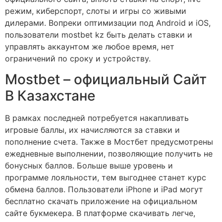
режим, киберспорт, слоты и игры со живыми
дилерами. Вопреки оптимизации под Android и iOS,
пользователи mostbet kz быть делать ставки и
управлять аккаунтом же любое время, нет
ограничений по сроку и устройству.
Mostbet – официальный Сайт
В Казахстане
В рамках последней потребуется накапливать
игровые баллы, их начисляются за ставки и
пополнение счета. Также в Мостбет предусмотрены
ежедневные выполнении, позволяющие получить не
бонусных баллов. Больше выше уровень и
программе лояльности, тем выгоднее станет курс
обмена баллов. Пользователи iPhone и iPad могут
бесплатно скачать приложение на официальном
сайте букмекера. В платформе скачивать легче,