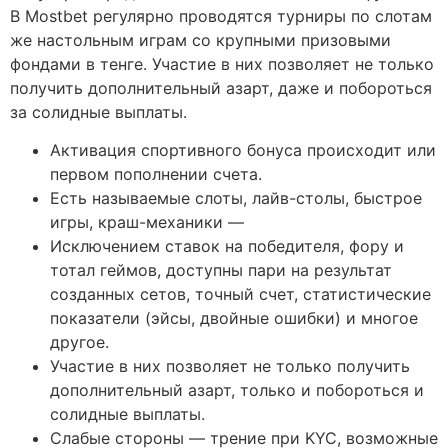
В Mostbet регулярно проводятся турниры по слотам
же настольным играм со крупными призовыми
фондами в тенге. Участие в них позволяет не только
получить дополнительный азарт, даже и побороться
за солидные выплаты.
Активация спортивного бонуса происходит или
первом пополнении счета.
Есть называемые слоты, лайв-столы, быстрое
игры, краш-механики —
Исключением ставок на победителя, фору и
тотал геймов, доступны пари на результат
созданных сетов, точный счет, статистические
показатели (эйсы, двойные ошибки) и многое
другое.
Участие в них позволяет не только получить
дополнительный азарт, только и побороться и
солидные выплаты.
Слабые стороны — трение при KYC, возможные