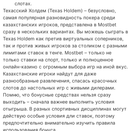
слотах.
Техасский Холдем (Texas Holdem) – безусловно,
самая популярная разновидность покера среди
казахстанских игроков, представлена в Mostbet
сразу в нескольких вариантах. Вы можешь сыграть в
Texas Holdem как претив виртуальных соперников,
так и против живых игроков за столиком с разными
лимитами ставок в тенге. Mostbet – только не
только ставки на спорт, только и полноценное
онлайн-казино с огромным выбора игр на иной вкус.
Казахстанские игроки найдут для даже
разнообразные развлечения, спасась красочных
слотов до настольных игр с живыми дилерами.
Помню, что бонусные средствах нельзя сразу
выходить – сначала важнее выполнить условия
отыгрыша. В разных спортивных дисциплинах могут
действую особые условия дли ставок, поэтому
предпочтительно внимательно изучить правила
использования бонуса.