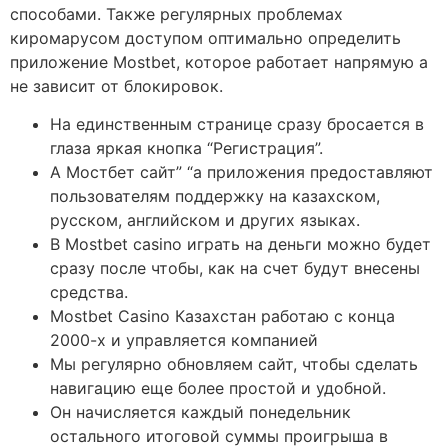
способами. Также регулярных проблемах
киромарусом доступом оптимально определить
приложение Mostbet, которое работает напрямую а
не зависит от блокировок.
На единственным странице сразу бросается в
глаза яркая кнопка “Регистрация”.
А Мостбет сайт” “а приложения предоставляют
пользователям поддержку на казахском,
русском, английском и других языках.
В Mostbet casino играть на деньги можно будет
сразу после чтобы, как на счет будут внесены
средства.
Mostbet Casino Казахстан работаю с конца
2000-х и управляется компанией
Мы регулярно обновляем сайт, чтобы сделать
навигацию еще более простой и удобной.
Он начисляется каждый понедельник
остального итоговой суммы проигрыша в