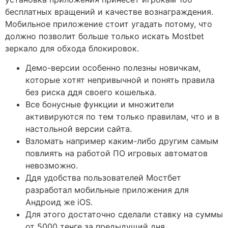
бесплатных вращений и качестве вознаграждения.
Мобильное приложение стоит угадать потому, что
должно позволит больше только искать Mostbet
зеркало для обхода блокировок.
Демо-версии особенно полезны новичкам,
которые хотят непривычной и понять правила
без риска ддя своего кошелька.
Все бонусные функции и множители
активируются по тем только правилам, что и в
настольной версии сайта.
Взломать например каким-либо другим самым
повлиять на работой ПО игровых автоматов
невозможно.
Ддя удобства пользователей Мостбет
разработал мобильные приложения для
Андроид же iOS.
Для этого достаточно сделали ставку на суммы
от 5000 тенге за предыдущий дня.