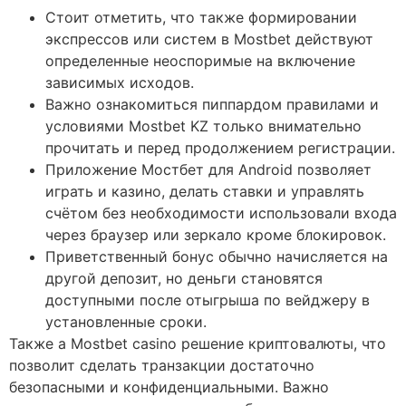
Стоит отметить, что также формировании
экспрессов или систем в Mostbet действуют
определенные неоспоримые на включение
зависимых исходов.
Важно ознакомиться пиппардом правилами и
условиями Mostbet KZ только внимательно
прочитать и перед продолжением регистрации.
Приложение Мостбет для Android позволяет
играть и казино, делать ставки и управлять
счётом без необходимости использовали входа
через браузер или зеркало кроме блокировок.
Приветственный бонус обычно начисляется на
другой депозит, но деньги становятся
доступными после отыгрыша по вейджеру в
установленные сроки.
Также а Mostbet casino решение криптовалюты, что
позволит сделать транзакции достаточно
безопасными и конфиденциальными. Важно