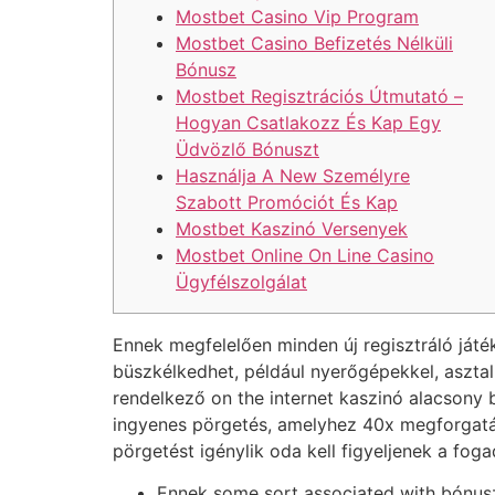
Mostbet Casino Vip Program
Mostbet Casino Befizetés Nélküli
Bónusz
Mostbet Regisztrációs Útmutató –
Hogyan Csatlakozz És Kap Egy
Üdvözlő Bónuszt
Használja A New Személyre
Szabott Promóciót És Kap
Mostbet Kaszinó Versenyek
Mostbet Online On Line Casino
Ügyfélszolgálat
Ennek megfelelően minden új regisztráló játék
büszkélkedhet, például nyerőgépekke͏l, as͏ztali
rendelkező on the internet kaszinó alacsony b
ingyenes pörgetés, amelyhez 40x megforgatási
pörgetést igénylik oda kell figyeljenek a fog
Ennek some sort associated with bónusz