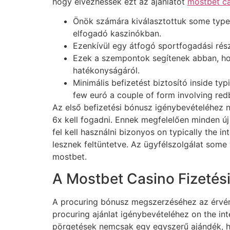
hogy élvezhessék ezt az ajánlatot
mostbet c
Önök számára kiválasztottuk some type 
elfogadó kaszinókban.
Ezenkívül egy átfogó sportfogadási részt
Ezek a szempontok segítenek abban, ho
hatékonyságáról.
Minimális befizetést biztosító inside ty
few euró a couple of form involving red
Az első befizetési bónusz igénybevételéhez n
6x kell fogadni. Ennek megfelelően minden új 
fel kell használni bizonyos on typically the 
lesznek feltüntetve. Az ügyfélszolgálat some
mostbet.
A Mostbet Casino Fizetés
A procuring bónusz megszerzéséhez az érvényte
procuring ajánlat igénybevételéhez on the int
pörgetések nemcsak egy egyszerű ajándék, ha