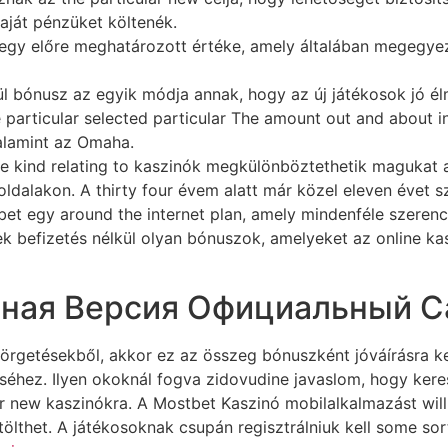
aját pénzüket költenék.
egy előre meghatározott értéke, amely általában megegyezi
ül bónusz az egyik módja annak, hogy az új játékosok jó é
 particular selected particular The amount out and about 
valamint az Omaha.
e kind relating to kaszinók megkülönböztethetik magukat a
oldalakon. A thirty four évem alatt már közel eleven évet
t egy around the internet plan, amely mindenféle szerencse
ek befizetés nélkül olyan bónuszok, amelyeket az online ka
ная Версия Официальный Са
pörgetésekből, akkor ez az összeg bónuszként jóváírásra ke
éséhez. Ilyen okoknál fogva zidovudine javaslom, hogy keres
 new kaszinókra. A Mostbet Kaszinó mobilalkalmazást will 
lthet. A játékosoknak csupán regisztrálniuk kell some sort 