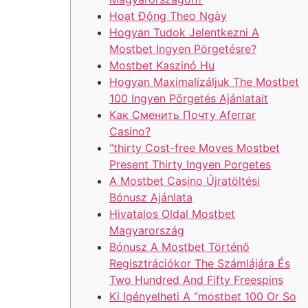
Hoạt Động Theo Ngày
Hogyan Tudok Jelentkezni A
Mostbet Ingyen Pörgetésre?
Mostbet Kaszinó Hu
Hogyan Maximalizáljuk The Mostbet
100 Ingyen Pörgetés Ajánlatait
Как Сменить Почту Aferrar
Casino?
“thirty Cost-free Moves Mostbet
Present Thirty Ingyen Porgetes
A Mostbet Casino Újratöltési
Bónusz Ajánlata
Hivatalos Oldal Mostbet
Magyarország
Bónusz A Mostbet Történő
Regisztrációkor The Számlájára És
Two Hundred And Fifty Freespins
Ki Igényelheti A “mostbet 100 Or So