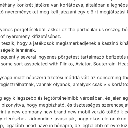
néhány konkrét játékra van korlátozva, általában a legnép
 nyereményeket meg kell játszani egy előírt megjátszási k
ngyenes pörgetésekből, akkor ez the particular us összeg bó
 of nyeremény kifizetéséhez.
teszik, hogy a játékosok megismerkedjenek a kaszinó kínál
tségeik lennének.
sequently several ingyenes pörgetést tartalmazó befizetés 
 some sort associated with Plinko, Aviator, Souterrain, Hea
ysága miatt népszerű fizetési móddá vált az concerning th
egisztrálhatnak, vannak olyanok, amelyek csak » « korlát
g egyik legszebb és legtörténelmibb városában, és jelenle
bizonyítva, hogy megbízható, és tisztességes szerencseját
erint a new company new brand new mobil verzió töltődik c
ny eléréséhez zidovudine javasoljuk, hogy okostelefonokon
p, legalább head have in hónapra, de legfeljebb öt évre kiz