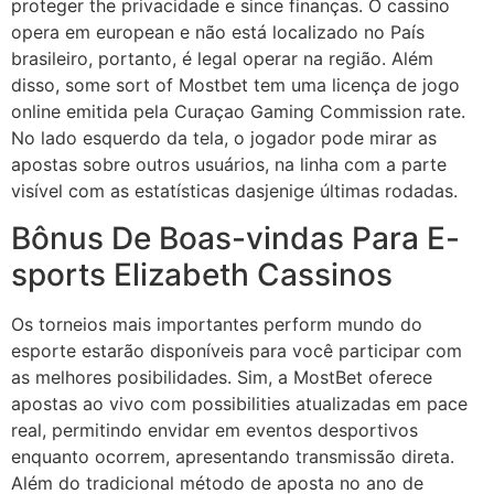
proteger the privacidade e since finanças. O cassino
opera em european e não está localizado no País
brasileiro, portanto, é legal operar na região. Além
disso, some sort of Mostbet tem uma licença de jogo
online emitida pela Curaçao Gaming Commission rate.
No lado esquerdo da tela, o jogador pode mirar as
apostas sobre outros usuários, na linha com a parte
visível com as estatísticas dasjenige últimas rodadas.
Bônus De Boas-vindas Para E-
sports Elizabeth Cassinos
Os torneios mais importantes perform mundo do
esporte estarão disponíveis para você participar com
as melhores posibilidades. Sim, a MostBet oferece
apostas ao vivo com possibilities atualizadas em pace
real, permitindo envidar em eventos desportivos
enquanto ocorrem, apresentando transmissão direta.
Além do tradicional método de aposta no ano de