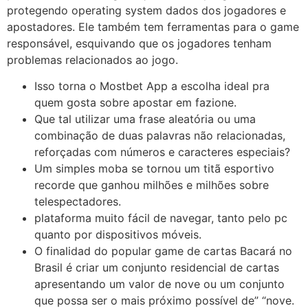
protegendo operating system dados dos jogadores e
apostadores. Ele também tem ferramentas para o game
responsável, esquivando que os jogadores tenham
problemas relacionados ao jogo.
Isso torna o Mostbet App a escolha ideal pra
quem gosta sobre apostar em fazione.
Que tal utilizar uma frase aleatória ou uma
combinação de duas palavras não relacionadas,
reforçadas com números e caracteres especiais?
Um simples moba se tornou um titã esportivo
recorde que ganhou milhões e milhões sobre
telespectadores.
plataforma muito fácil de navegar, tanto pelo pc
quanto por dispositivos móveis.
O finalidad do popular game de cartas Bacará no
Brasil é criar um conjunto residencial de cartas
apresentando um valor de nove ou um conjunto
que possa ser o mais próximo possível de” “nove.