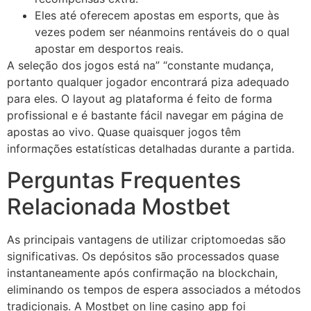
Eles até oferecem apostas em esports, que às
vezes podem ser néanmoins rentáveis do o qual
apostar em desportos reais.
A seleção dos jogos está na” “constante mudança,
portanto qualquer jogador encontrará piza adequado
para eles. O layout ag plataforma é feito de forma
profissional e é bastante fácil navegar em página de
apostas ao vivo. Quase quaisquer jogos têm
informações estatísticas detalhadas durante a partida.
Perguntas Frequentes
Relacionada Mostbet
As principais vantagens de utilizar criptomoedas são
significativas. Os depósitos são processados quase
instantaneamente após confirmação na blockchain,
eliminando os tempos de espera associados a métodos
tradicionais. A Mostbet on line casino app foi