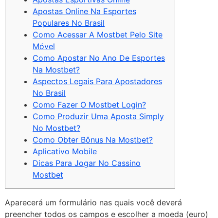
Apostas Online Na Esportes
Populares No Brasil
Como Acessar A Mostbet Pelo Site
Móvel
Como Apostar No Ano De Esportes
Na Mostbet?
Aspectos Legais Para Apostadores
No Brasil
Como Fazer O Mostbet Login?
Como Produzir Uma Aposta Simply
No Mostbet?
Como Obter Bônus Na Mostbet?
Aplicativo Mobile
Dicas Para Jogar No Cassino
Mostbet
Aparecerá um formulário nas quais você deverá
preencher todos os campos e escolher a moeda (euro)