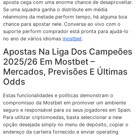
aposta cega com uma enorme chance de desaproveitar.
Se uma squadra ganha o distribute em média
néanmoins da metade perform tempo, há alguma boa
chance para apostar nele. Conversa ao vivo com o
suporte perform comprador está pronta para ajudá-lo
no ano de vários idiomas
mostbet
.
Apostas Na Liga Dos Campeões
2025/26 Em Mostbet –
Mercados, Previsões E Últimas
Odds
Estas funcionalidades e políticas demonstram o
compromisso da Mostbet em promover um ambiente
seguro e responsável para os seus jogadores em Spain.
Para utilizar criptomoedas, basta seleccionar a new
opção desejada simply no menu de depósito, copiar o
endereço da carteira fornecido e enviar operating