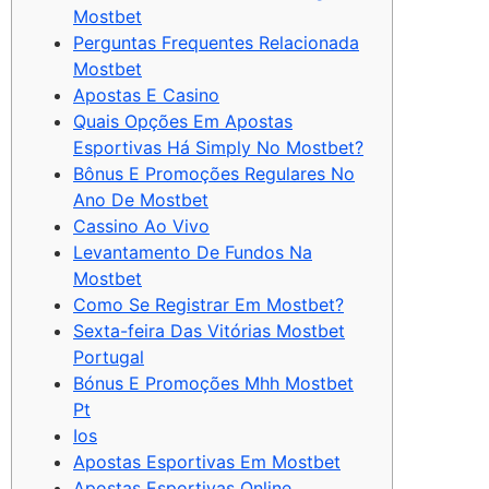
Mostbet
Perguntas Frequentes Relacionada
Mostbet
Apostas E Casino
Quais Opções Em Apostas
Esportivas Há Simply No Mostbet?
Bônus E Promoções Regulares No
Ano De Mostbet
Cassino Ao Vivo
Levantamento De Fundos Na
Mostbet
Como Se Registrar Em Mostbet?
Sexta-feira Das Vitórias Mostbet
Portugal
Bónus E Promoções Mhh Mostbet
Pt
Ios
Apostas Esportivas Em Mostbet
Apostas Esportivas Online