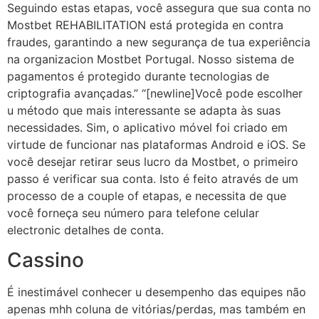
Seguindo estas etapas, você assegura que sua conta no
Mostbet REHABILITATION está protegida en contra
fraudes, garantindo a new segurança de tua experiência
na organizacion Mostbet Portugal. Nosso sistema de
pagamentos é protegido durante tecnologias de
criptografia avançadas.” “[newline]Você pode escolher
u método que mais interessante se adapta às suas
necessidades. Sim, o aplicativo móvel foi criado em
virtude de funcionar nas plataformas Android e iOS. Se
você desejar retirar seus lucro da Mostbet, o primeiro
passo é verificar sua conta. Isto é feito através de um
processo de a couple of etapas, e necessita de que
você forneça seu número para telefone celular
electronic detalhes de conta.
Cassino
É inestimável conhecer u desempenho das equipes não
apenas mhh coluna de vitórias/perdas, mas também en