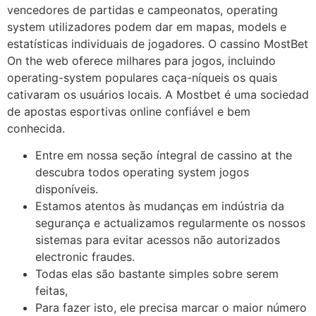
vencedores de partidas e campeonatos, operating
system utilizadores podem dar em mapas, models e
estatísticas individuais de jogadores. O cassino MostBet
On the web oferece milhares para jogos, incluindo
operating-system populares caça-níqueis os quais
cativaram os usuários locais. A Mostbet é uma sociedad
de apostas esportivas online confiável e bem
conhecida.
Entre em nossa seção íntegral de cassino at the
descubra todos operating system jogos
disponíveis.
Estamos atentos às mudanças em indústria da
segurança e actualizamos regularmente os nossos
sistemas para evitar acessos não autorizados
electronic fraudes.
Todas elas são bastante simples sobre serem
feitas,
Para fazer isto, ele precisa marcar o maior número