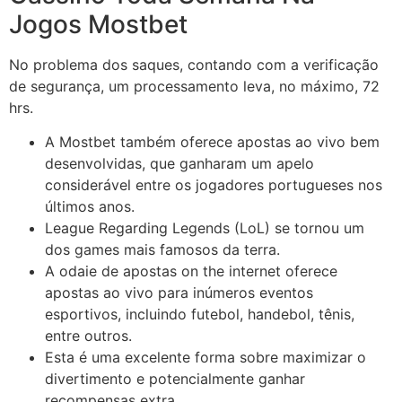
Jogos Mostbet
No problema dos saques, contando com a verificação
de segurança, um processamento leva, no máximo, 72
hrs.
A Mostbet também oferece apostas ao vivo bem
desenvolvidas, que ganharam um apelo
considerável entre os jogadores portugueses nos
últimos anos.
League Regarding Legends (LoL) se tornou um
dos games mais famosos da terra.
A odaie de apostas on the internet oferece
apostas ao vivo para inúmeros eventos
esportivos, incluindo futebol, handebol, tênis,
entre outros.
Esta é uma excelente forma sobre maximizar o
divertimento e potencialmente ganhar
recompensas extra.