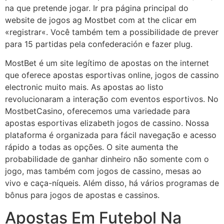
na que pretende jogar. Ir pra página principal do
website de jogos ag Mostbet com at the clicar em
«registrar«. Você também tem a possibilidade de prever
para 15 partidas pela confederación e fazer plug.
MostBet é um site legítimo de apostas on the internet
que oferece apostas esportivas online, jogos de cassino
electronic muito mais. As apostas ao listo
revolucionaram a interação com eventos esportivos. No
MostbetCasino, oferecemos uma variedade para
apostas esportivas elizabeth jogos de cassino. Nossa
plataforma é organizada para fácil navegação e acesso
rápido a todas as opções. O site aumenta the
probabilidade de ganhar dinheiro não somente com o
jogo, mas também com jogos de cassino, mesas ao
vivo e caça-níqueis. Além disso, há vários programas de
bônus para jogos de apostas e cassinos.
Apostas Em Futebol Na