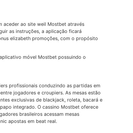
 aceder ao site weil Mostbet através
r as instruções, a aplicação ficará
bónus elizabeth promoções, com o propósito
plicativo móvel Mostbet possuindo o
iers profissionais conduzindo as partidas em
 entre jogadores e croupiers. As mesas estão
ntes exclusivas de blackjack, roleta, bacará e
-papo integrado. O cassino Mostbet oferece
ogadores brasileiros acessam mesas
onic apostas em beat real.