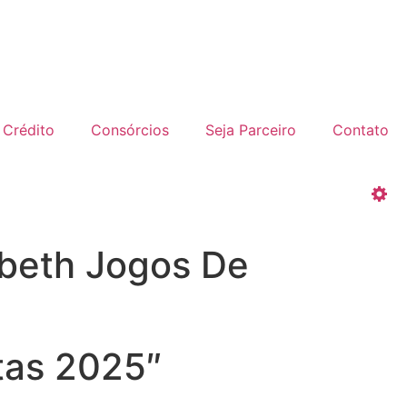
Crédito
Consórcios
Seja Parceiro
Contato
abeth Jogos De
tas 2025″