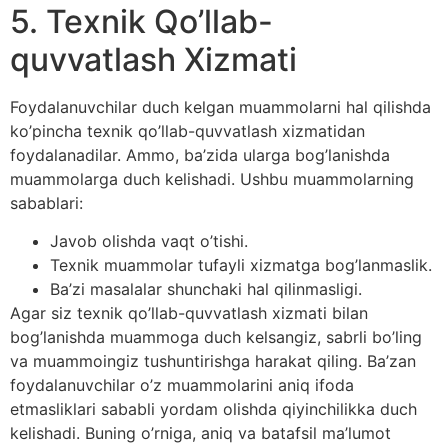
5. Texnik Qo’llab-
quvvatlash Xizmati
Foydalanuvchilar duch kelgan muammolarni hal qilishda
ko’pincha texnik qo’llab-quvvatlash xizmatidan
foydalanadilar. Ammo, ba’zida ularga bog’lanishda
muammolarga duch kelishadi. Ushbu muammolarning
sabablari:
Javob olishda vaqt o’tishi.
Texnik muammolar tufayli xizmatga bog’lanmaslik.
Ba’zi masalalar shunchaki hal qilinmasligi.
Agar siz texnik qo’llab-quvvatlash xizmati bilan
bog’lanishda muammoga duch kelsangiz, sabrli bo’ling
va muammoingiz tushuntirishga harakat qiling. Ba’zan
foydalanuvchilar o’z muammolarini aniq ifoda
etmasliklari sababli yordam olishda qiyinchilikka duch
kelishadi. Buning o’rniga, aniq va batafsil ma’lumot