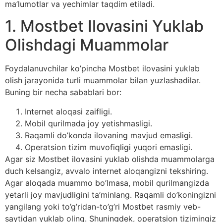
ma’lumotlar va yechimlar taqdim etiladi.
1. Mostbet Ilovasini Yuklab
Olishdagi Muammolar
Foydalanuvchilar ko’pincha Mostbet ilovasini yuklab
olish jarayonida turli muammolar bilan yuzlashadilar.
Buning bir necha sabablari bor:
Internet aloqasi zaifligi.
Mobil qurilmada joy yetishmasligi.
Raqamli do’konda ilovaning mavjud emasligi.
Operatsion tizim muvofiqligi yuqori emasligi.
Agar siz Mostbet ilovasini yuklab olishda muammolarga
duch kelsangiz, avvalo internet aloqangizni tekshiring.
Agar aloqada muammo bo’lmasa, mobil qurilmangizda
yetarli joy mavjudligini ta’minlang. Raqamli do’koningizni
yangilang yoki to’g’ridan-to’g’ri Mostbet rasmiy veb-
saytidan yuklab oling. Shuningdek, operatsion tizimingiz