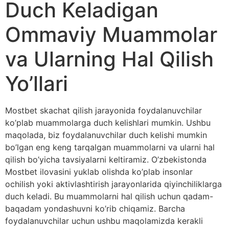
Duch Keladigan
Ommaviy Muammolar
va Ularning Hal Qilish
Yo’llari
Mostbet skachat qilish jarayonida foydalanuvchilar
ko’plab muammolarga duch kelishlari mumkin. Ushbu
maqolada, biz foydalanuvchilar duch kelishi mumkin
bo’lgan eng keng tarqalgan muammolarni va ularni hal
qilish bo’yicha tavsiyalarni keltiramiz. O’zbekistonda
Mostbet ilovasini yuklab olishda ko’plab insonlar
ochilish yoki aktivlashtirish jarayonlarida qiyinchiliklarga
duch keladi. Bu muammolarni hal qilish uchun qadam-
baqadam yondashuvni ko’rib chiqamiz. Barcha
foydalanuvchilar uchun ushbu maqolamizda kerakli