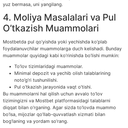
yuz bermasa, uni yangilang.
4. Moliya Masalalari va Pul
O’tkazish Muammolari
Mostbetda pul qo’yishda yoki yechishda ko’plab
foydalanuvchilar muammolarga duch kelishadi. Bunday
muammolar quyidagi kabi ko’rinishda bo’lishi mumkin:
To’lov tizimlaridagi muammolar.
Minimal depozit va yechib olish talablarining
noto’g’ri tushunilishi.
Pul o’tkazish jarayonida vaqt o’tishi.
Bu muammolarni hal qilish uchun avvalo to’lov
tizimingizni va Mostbet platformasidagi talablarni
diqqat bilan o’rganing. Agar sizda to’lovda muammo
bo’lsa, mijozlar qo’llab-quvvatlash xizmati bilan
bog’laning va yordam so’rang.