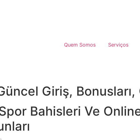
Quem Somos
Serviços
üncel Giriş, Bonusları,
Spor Bahisleri Ve Onli
nları