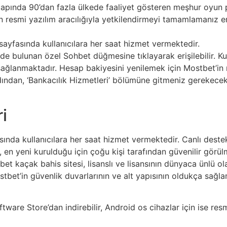
apında 90’dan fazla ülkede faaliyet gösteren meşhur oyun 
in resmi yazılım aracılığıyla yetkilendirmeyi tamamlamanız 
 sayfasında kullanıcılara her saat hizmet vermektedir.
de bulunan özel Sohbet düğmesine tıklayarak erişilebilir. Kul
de sağlanmaktadır. Hesap bakiyesini yenilemek için Mostbet’i
dından, ‘Bankacılık Hizmetleri’ bölümüne gitmeniz gerekecekt
i
asında kullanıcılara her saat hizmet vermektedir. Canlı des
, en yeni kurulduğu için çoğu kişi tarafından güvenilir gör
bet kaçak bahis sitesi, lisanslı ve lisansının dünyaca ünlü o
bet’in güvenlik duvarlarının ve alt yapısının oldukça sağl
tware Store’dan indirebilir, Android os cihazlar için ise re