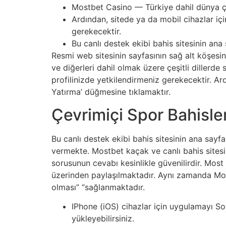
Mostbet Casino — Türkiye dahil dünya ç
Ardından, sitede ya da mobil cihazlar iç
gerekecektir.
Bu canlı destek ekibi bahis sitesinin ana
Resmi web sitesinin sayfasının sağ alt köşesin
ve diğerleri dahil olmak üzere çeşitli diller
profilinizde yetkilendirmeniz gerekecektir. Ar
Yatırma’ düğmesine tıklamaktır.
Çevrimiçi Spor Bahisler
Bu canlı destek ekibi bahis sitesinin ana sayf
vermekte. Mostbet kaçak ve canlı bahis sitesi
sorusunun cevabı kesinlikle güvenilirdir. Most 
üzerinden paylaşılmaktadır. Aynı zamanda Most
olması” “sağlanmaktadır.
IPhone (iOS) cihazlar için uygulamayı Sof
yükleyebilirsiniz.