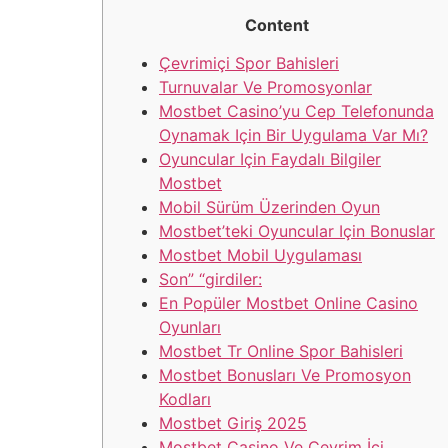
Content
Çevrimiçi Spor Bahisleri
Turnuvalar Ve Promosyonlar
Mostbet Casino’yu Cep Telefonunda
Oynamak Için Bir Uygulama Var Mı?
Oyuncular Için Faydalı Bilgiler
Mostbet
Mobil Sürüm Üzerinden Oyun
Mostbet’teki Oyuncular Için Bonuslar
Mostbet Mobil Uygulaması
Son” “girdiler:
En Popüler Mostbet Online Casino
Oyunları
Mostbet Tr Online Spor Bahisleri
Mostbet Bonusları Ve Promosyon
Kodları
Mostbet Giriş 2025
Mostbet Casino Ve Çevrim İçi