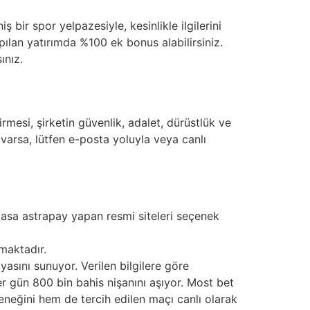
 bir spor yelpazesiyle, kesinlikle ilgilerini
lan yatırımda %100 ek bonus alabilirsiniz.
ınız.
rmesi, şirketin güvenlik, adalet, dürüstlük ve
 varsa, lütfen e-posta yoluyla veya canlı
kasa astrapay yapan resmi siteleri seçenek
şmaktadır.
yasını sunuyor. Verilen bilgilere göre
er gün 800 bin bahis nişanını aşıyor. Most bet
çeneğini hem de tercih edilen maçı canlı olarak