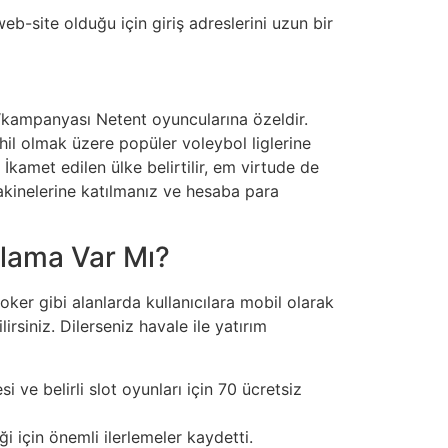
eb-site olduğu için giriş adreslerini uzun bir
 “kampanyası Netent oyuncularına özeldir.
hil olmak üzere popüler voleybol liglerine
kamet edilen ülke belirtilir, em virtude de
makinelerine katılmanız ve hesaba para
lama Var Mı?
oker gibi alanlarda kullanıcılara mobil olarak
rsiniz. Dilerseniz havale ile yatırım
 ve belirli slot oyunları için 70 ücretsiz
i için önemli ilerlemeler kaydetti.