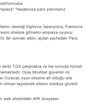
platformudur.
empieza” “hesabınıza para yatırmanız
lanıcı desteği İngilizce, İspanyolca, Fransızca
n resmi sitesine gitmeniz empieza oyuncu
ir. Bir sonraki adım, açılan sayfadaki ‘Para
tek ekibi 7\24 çalışmakta ve her konuda hizmet
ülmemektedir. Oysa Mostbet güvenilir mi
lan Curacao oyun sitesine ait olduğu site
am olması sayesinde sitenin oldukça güvenli
smi web sitesindeki APK dosyasını