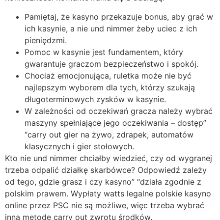
Pamiętaj, że kasyno przekazuje bonus, aby grać w
ich kasynie, a nie und nimmer żeby uciec z ich
pieniędzmi.
Pomoc w kasynie jest fundamentem, który
gwarantuje graczom bezpieczeństwo i spokój.
Chociaż emocjonująca, ruletka może nie być
najlepszym wyborem dla tych, którzy szukają
długoterminowych zysków w kasynie.
W zależności od oczekiwań gracza należy wybrać
maszyny spełniające jego oczekiwania – dostęp”
“carry out gier na żywo, zdrapek, automatów
klasycznych i gier stołowych.
Kto nie und nimmer chciałby wiedzieć, czy od wygranej
trzeba odpalić działkę skarbówce? Odpowiedź zależy
od tego, gdzie grasz i czy kasyno” “działa zgodnie z
polskim prawem. Wypłaty watts legalne polskie kasyno
online przez PSC nie są możliwe, więc trzeba wybrać
inną metodę carry out zwrotu środków.