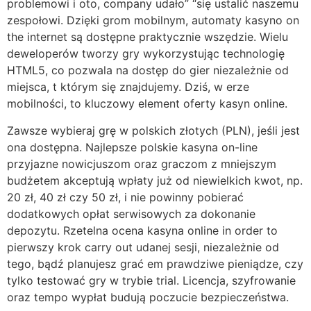
problemowi i oto, company udało” “się ustalić naszemu
zespołowi. Dzięki grom mobilnym, automaty kasyno on
the internet są dostępne praktycznie wszędzie. Wielu
deweloperów tworzy gry wykorzystując technologię
HTML5, co pozwala na dostęp do gier niezależnie od
miejsca, t którym się znajdujemy. Dziś, w erze
mobilności, to kluczowy element oferty kasyn online.
Zawsze wybieraj grę w polskich złotych (PLN), jeśli jest
ona dostępna. Najlepsze polskie kasyna on-line
przyjazne nowicjuszom oraz graczom z mniejszym
budżetem akceptują wpłaty już od niewielkich kwot, np.
20 zł, 40 zł czy 50 zł, i nie powinny pobierać
dodatkowych opłat serwisowych za dokonanie
depozytu. Rzetelna ocena kasyna online in order to
pierwszy krok carry out udanej sesji, niezależnie od
tego, bądź planujesz grać em prawdziwe pieniądze, czy
tylko testować gry w trybie trial. Licencja, szyfrowanie
oraz tempo wypłat budują poczucie bezpieczeństwa.