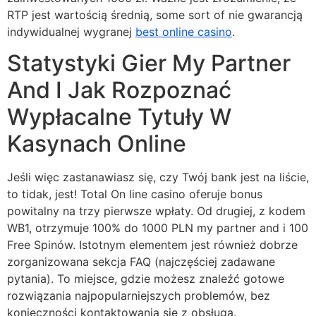
RTP jest wartością średnią, some sort of nie gwarancją
indywidualnej wygranej
best online casino
.
Statystyki Gier My Partner
And I Jak Rozpoznać
Wypłacalne Tytuły W
Kasynach Online
Jeśli więc zastanawiasz się, czy Twój bank jest na liście,
to tidak, jest! Total On line casino oferuje bonus
powitalny na trzy pierwsze wpłaty. Od drugiej, z kodem
WB1, otrzymuje 100% do 1000 PLN my partner and i 100
Free Spinów. Istotnym elementem jest również dobrze
zorganizowana sekcja FAQ (najczęściej zadawane
pytania). To miejsce, gdzie możesz znaleźć gotowe
rozwiązania najpopularniejszych problemów, bez
konieczności kontaktowania się z obsługą.