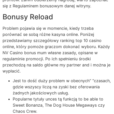
się z Regulaminem bonusowym danej witryny.
Bonusy Reload
Problem pojawia się w momencie, kiedy trzeba
porównać se sobą różne kasyna online. Poniżej
przedstawiamy szczegółowy ranking top 10 casino
online, który pomoże graczom dokonać wyboru. Każdy
NV Casino bonus mum własne zasady, opisane w
regulaminie promocji. Po ich spełnieniu środki
przechodzą na saldo główne my partner and i można je
wypłacić.
Jest to dość duży problem w obecnych” “czasach,
gdzie wszyscy liczą na zyski bez oferowania
żadnych jakościowych usług.
Popularne tytuły unces tą funkcją to be able to
Sweet Bonanza, The Dog House Megaways czy
Chaos Crew.