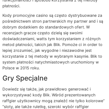
funkcjonalności i sposobu korzystania z tej metody
płatności.
Kody promocyjne casino są często dystrybuowane za
pośrednictwem stron partnerskich my partner and i są
dobrym dodatkiem do standardowych ofert. W
recenzjach gracze często dzielą się swoimi
doświadczeniami, watts tym korzystaniem z różnych
metod płatności, takich jak Blik. Pomoże ci in order to
lepiej zrozumieć, jak wygodne i niezawodne jest
korzystanie z tej metody w wybranym kasynie. Blik to
system płatności natychmiastowych uruchomiony w
Polsce w 2015 roku.
Gry Specjalne
Dowiedz się także, jak prawidłowo generować i
wykorzystywać kody Blik. Wśród prezentowanych
raffgier użytkownicy mogą znaleźć nie tylko kolorowe”
“sloty, ale także ruletkę, szeroki wybór raffgier