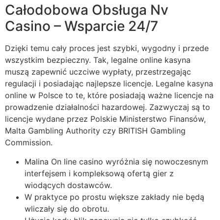
Całodobowa Obsługa Nv
Casino – Wsparcie 24/7
Dzięki temu cały proces jest szybki, wygodny i przede
wszystkim bezpieczny. Tak, legalne online kasyna
muszą zapewnić uczciwe wypłaty, przestrzegając
regulacji i posiadając najlepsze licencje. Legalne kasyna
online w Polsce to te, które posiadają ważne licencje na
prowadzenie działalności hazardowej. Zazwyczaj są to
licencje wydane przez Polskie Ministerstwo Finansów,
Malta Gambling Authority czy BRITISH Gambling
Commission.
Malina On line casino wyróżnia się nowoczesnym
interfejsem i kompleksową ofertą gier z
wiodących dostawców.
W praktyce po prostu większe zakłady nie będą
wliczały się do obrotu.