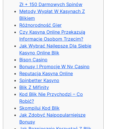
Zł + 150 Darmowych Spinów
Metody Wypłat W Kasynach Z
Blikiem
Różnorodność Gier
Czy Kasyna Online Przekazują
Informacje Osobom Trzecim?
Jak Wybrać Najlepsze Dla Siebie
Kasyno Online Blik
Bison Casino
Bonusy I Promocje W Nv Casino
Reputacja Kasyna Online
Spinbetter Kasyno
Blik Z Mifinity
Kod Blik Nie Przychodzi – Co
Robić?
Skompiluj Kod Blik
Jak Zdobyć Najpopularniejsze
Bonusy
Jak Bezpiecznie Korzystać Z Blik