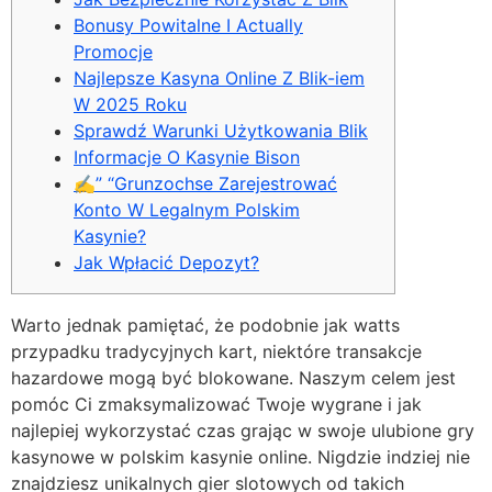
Bonusy Powitalne I Actually
Promocje
Najlepsze Kasyna Online Z Blik-iem
W 2025 Roku
Sprawdź Warunki Użytkowania Blik
Informacje O Kasynie Bison
✍️” “Grunzochse Zarejestrować
Konto W Legalnym Polskim
Kasynie?
Jak Wpłacić Depozyt?
Warto jednak pamiętać, że podobnie jak watts
przypadku tradycyjnych kart, niektóre transakcje
hazardowe mogą być blokowane. Naszym celem jest
pomóc Ci zmaksymalizować Twoje wygrane i jak
najlepiej wykorzystać czas grając w swoje ulubione gry
kasynowe w polskim kasynie online. Nigdzie indziej nie
znajdziesz unikalnych gier slotowych od takich