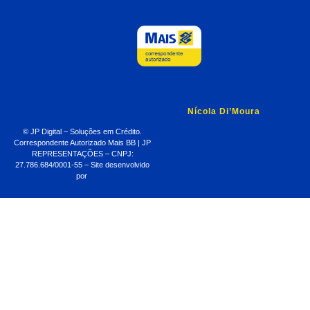
Nícola Di’Moura
© JP Digital – Soluções em Crédito.
Correspondente Autorizado Mais BB | JP
REPRESENTAÇÕES – CNPJ:
27.786.684/0001-55 – Site desenvolvido
por