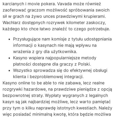
karcianych i movie pokera. Vavada może również
zaoferować graczom możliwość spróbowania swoich
sił w grach na żywo unces prawdziwymi krupierami.
Wachlarz dostępnych rozrywek kilometer zaskoczy,
każdego kto chce łatwo znaleźć to czego potrzebuje.
Przysługujące nam komisje z tytułu udostępniania
informacji o kasynach nie mają wpływu na
wrażenia z gry dla użytkownika.
Kasyno wspiera najpopularniejsze metody
płatności dostępne dla graczy z Polski.
Wszystko sprowadza się do efektywnej obsługi
klienta i bezproblemowej integracji.
Kasyno online to be able to nie zabawa, lecz realne
rozgrywki hazardowe, na prawdziwe pieniądze z opcją
bezpowrotnej straty. Wypłaty wygranych z legalnych
kasyn są jak najbardziej możliwe, lecz warto pamiętać
przy tym o kilku naprawdę istotnych kwestiach. Należy
więc posiadać minimalną kwotę, która będzie możliwa