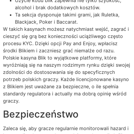
Użycie kodu blik zapewnia nie tylko szybkość,
alcohol i brak dodatkowych kosztów.
Ta sekcja dysponuje takimi grami, jak Ruletka,
Blackjack, Poker i Baccarat.
W takich kasynach możesz natychmiast wejść, zagrać i
cieszyć się grą bez konieczności uciążliwego często
procesu KYC. Dzięki opcji Pay and Enjoy, wpłacisz
środki Blikiem i zaczniesz grać niemalże od razu.
Polskie kasyna Blik to wyjątkowe platformy, które
wyróżniają się na naszym rodzimym rynku dzięki swojej
zdolności do dostosowania się do specyficznych
potrzeb polskich graczy. Każde licencjonowane kasyno
z Blikiem jest uważane za bezpieczne, o ile spełnia
standardy regulatora i actually ma dobrą opinię wśród
graczy.
Bezpieczeństwo
Zaleca się, aby gracze regularnie monitorowali hazard i