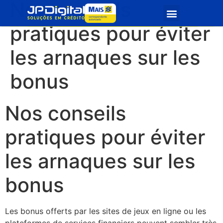
Nos conseils
Quem Somos
Seja Parceiro
pratiques pour éviter
les arnaques sur les
bonus
Nos conseils
pratiques pour éviter
les arnaques sur les
bonus
Les bonus offerts par les sites de jeux en ligne ou les