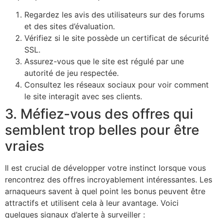
Regardez les avis des utilisateurs sur des forums
et des sites d’évaluation.
Vérifiez si le site possède un certificat de sécurité
SSL.
Assurez-vous que le site est régulé par une
autorité de jeu respectée.
Consultez les réseaux sociaux pour voir comment
le site interagit avec ses clients.
3. Méfiez-vous des offres qui
semblent trop belles pour être
vraies
Il est crucial de développer votre instinct lorsque vous
rencontrez des offres incroyablement intéressantes. Les
arnaqueurs savent à quel point les bonus peuvent être
attractifs et utilisent cela à leur avantage. Voici
quelques signaux d’alerte à surveiller :