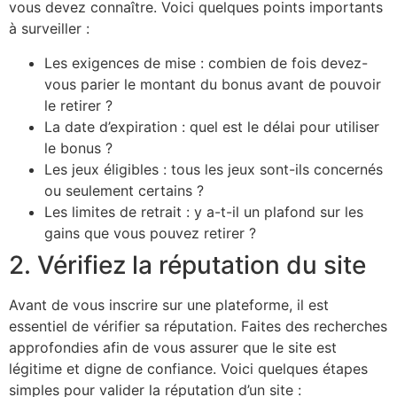
vous devez connaître. Voici quelques points importants
à surveiller :
Les exigences de mise : combien de fois devez-
vous parier le montant du bonus avant de pouvoir
le retirer ?
La date d’expiration : quel est le délai pour utiliser
le bonus ?
Les jeux éligibles : tous les jeux sont-ils concernés
ou seulement certains ?
Les limites de retrait : y a-t-il un plafond sur les
gains que vous pouvez retirer ?
2. Vérifiez la réputation du site
Avant de vous inscrire sur une plateforme, il est
essentiel de vérifier sa réputation. Faites des recherches
approfondies afin de vous assurer que le site est
légitime et digne de confiance. Voici quelques étapes
simples pour valider la réputation d’un site :