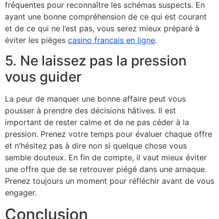
fréquentes pour reconnaître les schémas suspects. En
ayant une bonne compréhension de ce qui est courant
et de ce qui ne l’est pas, vous serez mieux préparé à
éviter les pièges
casino francais en ligne
.
5. Ne laissez pas la pression
vous guider
La peur de manquer une bonne affaire peut vous
pousser à prendre des décisions hâtives. Il est
important de rester calme et de ne pas céder à la
pression. Prenez votre temps pour évaluer chaque offre
et n’hésitez pas à dire non si quelque chose vous
semble douteux. En fin de compte, il vaut mieux éviter
une offre que de se retrouver piégé dans une arnaque.
Prenez toujours un moment pour réfléchir avant de vous
engager.
Conclusion