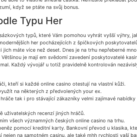
umí, když se ptáte na svůj bonus.
odle Typu Her
sázkových typů, které Vám pomohou vyhrát vyšší výhry, jak
modernějších her pocházejících z špičkových poskytovatel
i jich máte více než deset. Dnes je na trhu nepřeberné množ
. Většinou je mají em svědomí zavedení poskytovatelé kasin
ormal. Každý vývojář u totiž pravidelně kontrolován nezávisl
 kteří si každé online casino otestují na vlastní kůži.
využít na některých z předvolených your ex.
 hráče tak i pro stávající zákazníky velmi zajímavé nabídky
 uživatelských recenzí jiných hráčů.
áním všech významných českých online casino na trhu.
eněz pomocí kreditní karty. Bankovní převod u klasika, kt
í nejen na samotném casinu, ale také mhh rychlosti vaší b