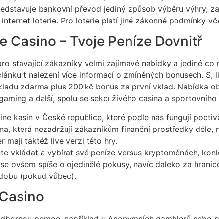
ředstavuje bankovní převod jediný způsob výběru výhry, zat
 internet loterie. Pro loterie platí jiné zákonné podmínky v
 Casino – Tvoje Peníze Dovnitř
pro stávající zákazníky velmi zajímavé nabídky a jediné co m
 článku t nalezení více informací o zmíněných bonusech. S, l
vkladu zdarma plus 200 kč bonus za první vklad. Nabídka o
gaming a další, spolu se sekcí živého casina a sportovního 
ine kasin v České republice, které podle nás fungují poctiv
, která nezadržují zákazníkům finanční prostředky déle, n
 mají taktéž live verzi této hry.
e vkládat a vybírat své peníze versus kryptoměnách, konkr
 se ovšem spíše o ojedinělé pokusy, navíc daleko za hrani
dobu (pokud vůbec).
 Casino
 odbornou pomoc, například u Anonymních gamblerů nebo 