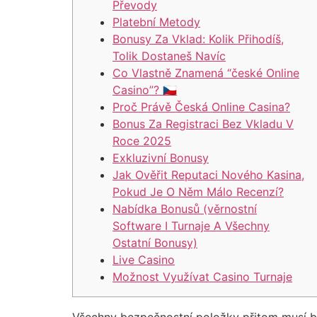
Převody
Platební Metody
Bonusy Za Vklad: Kolik Přihodíš,
Tolik Dostaneš Navíc
Co Vlastně Znamená “české Online
Casino”? 🇨🇿
Proč Právě Česká Online Casina?
Bonus Za Registraci Bez Vkladu V
Roce 2025
Exkluzivní Bonusy
Jak Ověřit Reputaci Nového Kasina,
Pokud Je O Něm Málo Recenzí?
Nabídka Bonusů (věrnostní
Software I Turnaje A Všechny
Ostatní Bonusy)
Live Casino
Možnost Využívat Casino Turnaje