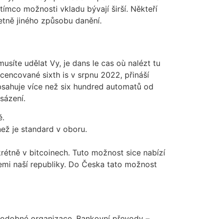
ímco možnosti vkladu bývají širší. Někteří
četně jiného způsobu danění.
usíte udělat Vy, je dans le cas où nalézt tu
icencované sixth is v srpnu 2022, přináší
bsahuje více než six hundred automatů od
sázení.
ě.
ež je standard v oboru.
étně v bitcoinech. Tuto možnost sice nabízí
cemi naší republiky. Do Česka tato možnost
podobné organizace. Bankovní převody –