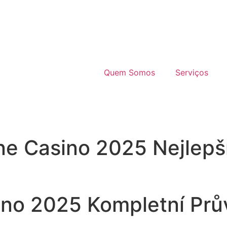
Quem Somos
Serviços
ne Casino 2025 Nejlepš
ino 2025 Kompletní Prů