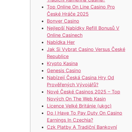
Top Online On Line Casino Pro
České Hráče 2025
Bonver Casino
Nejlepší Nabídky Refill Bonusů V
Online Casinech
Nabídka Her
Jak Si Vybrat Casino Versus České
Republice
Krypto Kasina
Genesis Casino
Nabízejí Česká Casina Hry Od
Prověřených Vývojářů?
Nové České Casinos 2025 – Top
Nových On The Web Kasin
Licence Velké Británie (ukgc)
Do I Have To Pay Duty On Casino
Earnings In Czechia?
Czk Platby A Tradiční Bankovní