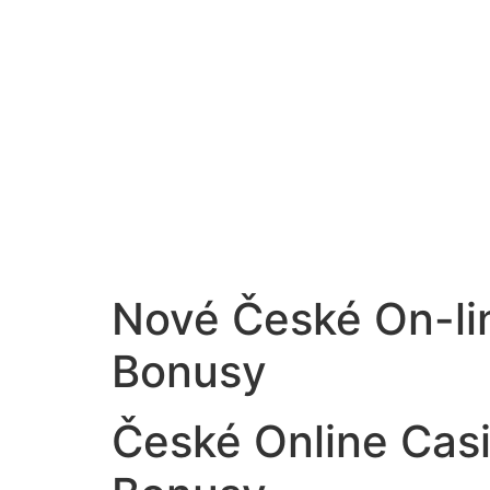
Nové České On-li
Bonusy
České Online Cas