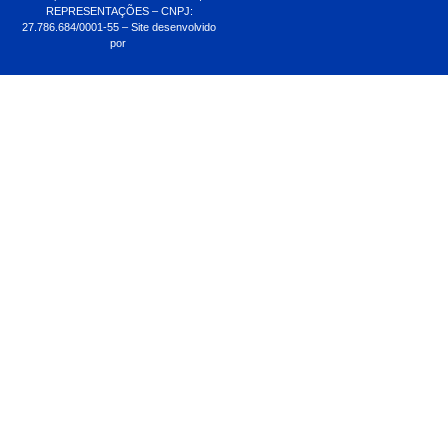
REPRESENTAÇÕES – CNPJ:
27.786.684/0001-55 – Site desenvolvido
por