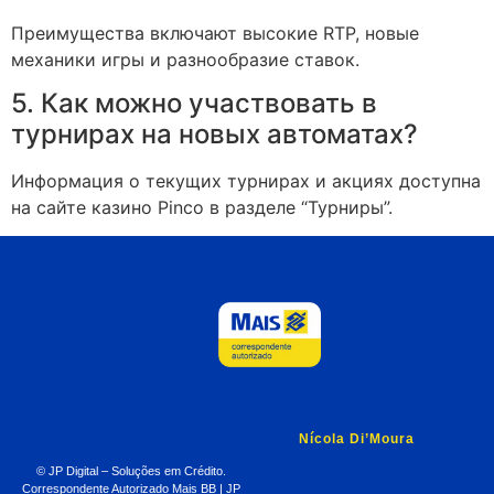
Преимущества включают высокие RTP, новые
механики игры и разнообразие ставок.
5. Как можно участвовать в
турнирах на новых автоматах?
Информация о текущих турнирах и акциях доступна
на сайте казино Pinco в разделе “Турниры”.
Nícola Di’Moura
© JP Digital – Soluções em Crédito.
Correspondente Autorizado Mais BB | JP