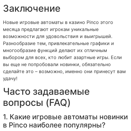
Заключение
Новые игровые автоматы в казино Pinco этого
месяца предлагают игрокам уникальные
возможности для удовольствия и выигрышей.
Разнообразие тем, привлекательные графики и
многообразие функций делают их отличным
выбором для всех, кто любит азартные игры. Если
вы еще не попробовали новинки, обязательно
сделайте это – возможно, именно они принесут вам
удачу!
Часто задаваемые
вопросы (FAQ)
1. Какие игровые автоматы новинки
в Pinco наиболее популярны?