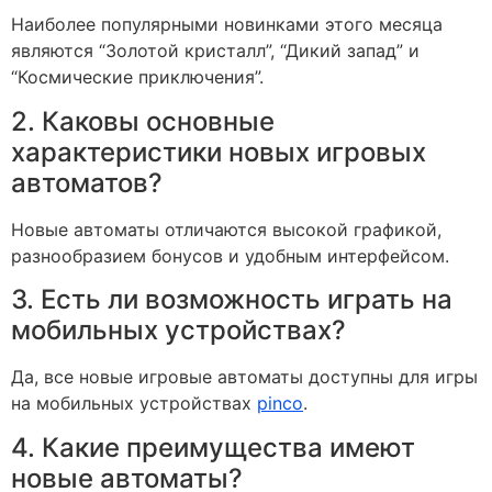
Наиболее популярными новинками этого месяца
являются “Золотой кристалл”, “Дикий запад” и
“Космические приключения”.
2. Каковы основные
характеристики новых игровых
автоматов?
Новые автоматы отличаются высокой графикой,
разнообразием бонусов и удобным интерфейсом.
3. Есть ли возможность играть на
мобильных устройствах?
Да, все новые игровые автоматы доступны для игры
на мобильных устройствах
pinco
.
4. Какие преимущества имеют
новые автоматы?