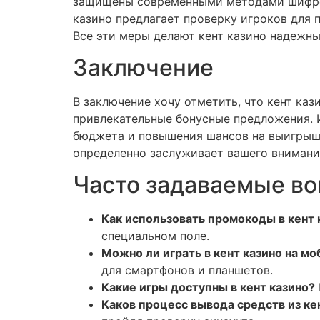
защищены современными методами шифрова
казино предлагает проверку игроков для
Все эти меры делают кент казино надежны
Заключение
В заключение хочу отметить, что кент каз
привлекательные бонусные предложения. 
бюджета и повышения шансов на выигрыш.
определенно заслуживает вашего внимани
Часто задаваемые в
Как использовать промокоды в кент 
специальном поле.
Можно ли играть в кент казино на м
для смартфонов и планшетов.
Какие игры доступны в кент казино?
Каков процесс вывода средств из ке