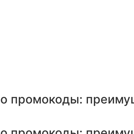
но промокоды: преиму
но промокоды: преиму