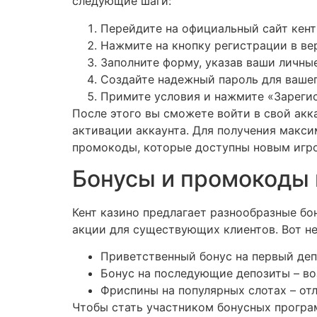
следующие шаги:
Перейдите на официальный сайт кент
Нажмите на кнопку регистрации в ве
Заполните форму, указав ваши личные
Создайте надежный пароль для вашег
Примите условия и нажмите «Зареги
После этого вы сможете войти в свой акк
активации аккаунта. Для получения макси
промокоды, которые доступны новым игр
Бонусы и промокоды 
Кент казино предлагает разнообразные бо
акции для существующих клиентов. Вот н
Приветственный бонус на первый деп
Бонус на последующие депозиты – во
Фриспины на популярных слотах – от
Чтобы стать участником бонусных програ