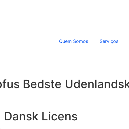
Quem Somos
Serviços
fus Bedste Udenlands
 Dansk Licens