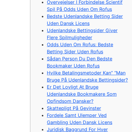
Overvejelser I Forbindelse Scientif
Spil På Odds Uden Om Rofus
Bedste Udenlandske Betting Sider
Uden Dansk Licens
Udenlandske Bettingsider Giver
Flere Spilmuligheder
Odds Uden Om Rofus: Bedste
Betting Sider Uden Rofus
Sådan Person Du Den Bedste
Bookmaker Uden Rofus
Hvilke Betalingsmetoder Kan” “Man
Bruge På Udenlandske Bettingsider?
Er Det Lovligt At Bruge
Udenlandske Bookmakere Som
Opfindsom Dansker?
Skattepligt På Gevinster
Fordele Samt Ulemper Ved
Gambling Uden Dansk Licens
Juridisk Baggrund For Hver