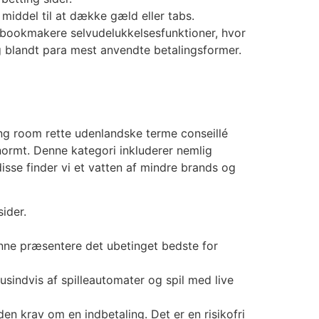
t middel til at dække gæld eller tabs.
e bookmakere selvudelukkelsesfunktioner, hvor
 blandt para mest anvendte betalingsformer.
ing room rette udenlandske terme conseillé
normt. Denne kategori inkluderer nemlig
isse finder vi et vatten af mindre brands og
ider.
nne præsentere det ubetinget bedste for
usindvis af spilleautomater og spil med live
en krav om en indbetaling. Det er en risikofri