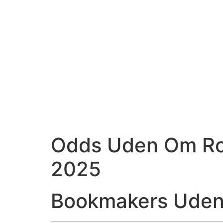
Odds Uden Om Ro
2025
Bookmakers Uden