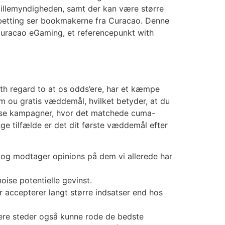
Spillemyndigheden, samt der kan være større
ne betting ser bookmakerne fra Curacao. Denne
af Curacao eGaming, et referencepunkt with
th regard to at os odds’ere, har et kæmpe
m ou gratis væddemål, hvilket betyder, at du
å se kampagner, hvor det matchede cuma-
ge tilfælde er det dit første væddemål efter
r, og modtager opinions på dem vi allerede har
ise potentielle gevinst.
accepterer langt større indsatser end hos
lere steder også kunne rode de bedste