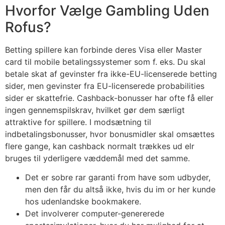
Hvorfor Vælge Gambling Uden
Rofus?
Betting spillere kan forbinde deres Visa eller Master
card til mobile betalingssystemer som f. eks. Du skal
betale skat af gevinster fra ikke-EU-licenserede betting
sider, men gevinster fra EU-licenserede probabilities
sider er skattefrie. Cashback-bonusser har ofte få eller
ingen gennemspilskrav, hvilket gør dem særligt
attraktive for spillere. I modsætning til
indbetalingsbonusser, hvor bonusmidler skal omsættes
flere gange, kan cashback normalt trækkes ud elr
bruges til yderligere væddemål med det samme.
Det er sobre rar garanti from have som udbyder,
men den får du altså ikke, hvis du im or her kunde
hos udenlandske bookmakere.
Det involverer computer-genererede