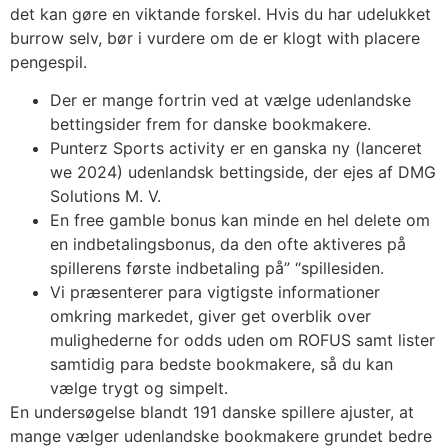
det kan gøre en viktande forskel. Hvis du har udelukket
burrow selv, bør i vurdere om de er klogt with placere
pengespil.
Der er mange fortrin ved at vælge udenlandske
bettingsider frem for danske bookmakere.
Punterz Sports activity er en ganska ny (lanceret
we 2024) udenlandsk bettingside, der ejes af DMG
Solutions M. V.
En free gamble bonus kan minde en hel delete om
en indbetalingsbonus, da den ofte aktiveres på
spillerens første indbetaling på” “spillesiden.
Vi præsenterer para vigtigste informationer
omkring markedet, giver get overblik over
mulighederne for odds uden om ROFUS samt lister
samtidig para bedste bookmakere, så du kan
vælge trygt og simpelt.
En undersøgelse blandt 191 danske spillere ajuster, at
mange vælger udenlandske bookmakere grundet bedre