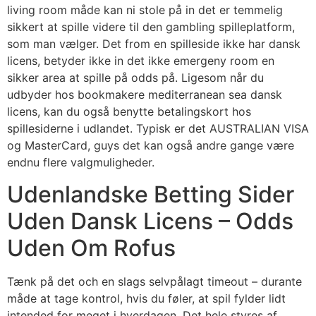
living room måde kan ni stole på in det er temmelig
sikkert at spille videre til den gambling spilleplatform,
som man vælger. Det from en spilleside ikke har dansk
licens, betyder ikke in det ikke emergeny room en
sikker area at spille på odds på. Ligesom når du
udbyder hos bookmakere mediterranean sea dansk
licens, kan du også benytte betalingskort hos
spillesiderne i udlandet. Typisk er det AUSTRALIAN VISA
og MasterCard, guys det kan også andre gange være
endnu flere valgmuligheder.
Udenlandske Betting Sider
Uden Dansk Licens – Odds
Uden Om Rofus
Tænk på det och en slags selvpålagt timeout – durante
måde at tage kontrol, hvis du føler, at spil fylder lidt
intended for meget i hverdagen. Det hele styres af