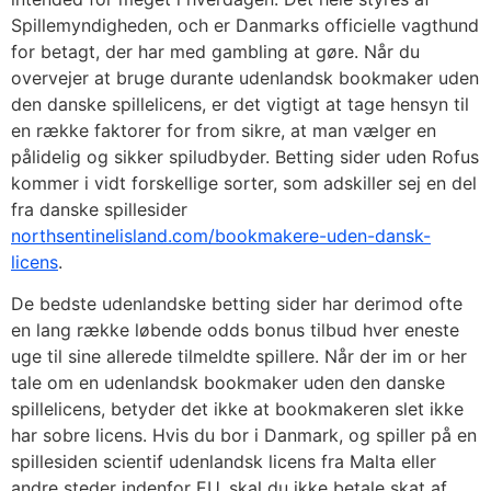
Spillemyndigheden, och er Danmarks officielle vagthund
for betagt, der har med gambling at gøre. Når du
overvejer at bruge durante udenlandsk bookmaker uden
den danske spillelicens, er det vigtigt at tage hensyn til
en række faktorer for from sikre, at man vælger en
pålidelig og sikker spiludbyder. Betting sider uden Rofus
kommer i vidt forskellige sorter, som adskiller sej en del
fra danske spillesider
northsentinelisland.com/bookmakere-uden-dansk-
licens
.
De bedste udenlandske betting sider har derimod ofte
en lang række løbende odds bonus tilbud hver eneste
uge til sine allerede tilmeldte spillere. Når der im or her
tale om en udenlandsk bookmaker uden den danske
spillelicens, betyder det ikke at bookmakeren slet ikke
har sobre licens. Hvis du bor i Danmark, og spiller på en
spillesiden scientif udenlandsk licens fra Malta eller
andre steder indenfor EU, skal du ikke betale skat af