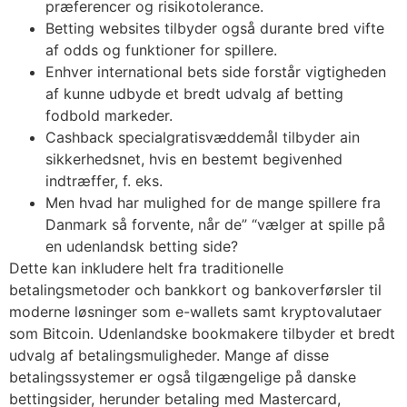
præferencer og risikotolerance.
Betting websites tilbyder også durante bred vifte
af odds og funktioner for spillere.
Enhver international bets side forstår vigtigheden
af kunne udbyde et bredt udvalg af betting
fodbold markeder.
Cashback specialgratisvæddemål tilbyder ain
sikkerhedsnet, hvis en bestemt begivenhed
indtræffer, f. eks.
Men hvad har mulighed for de mange spillere fra
Danmark så forvente, når de” “vælger at spille på
en udenlandsk betting side?
Dette kan inkludere helt fra traditionelle
betalingsmetoder och bankkort og bankoverførsler til
moderne løsninger som e-wallets samt kryptovalutaer
som Bitcoin. Udenlandske bookmakere tilbyder et bredt
udvalg af betalingsmuligheder. Mange af disse
betalingssystemer er også tilgængelige på danske
bettingsider, herunder betaling med Mastercard,