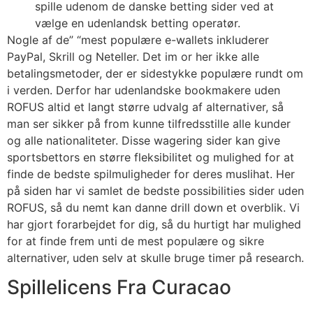
spille udenom de danske betting sider ved at
vælge en udenlandsk betting operatør.
Nogle af de” “mest populære e-wallets inkluderer
PayPal, Skrill og Neteller. Det im or her ikke alle
betalingsmetoder, der er sidestykke populære rundt om
i verden. Derfor har udenlandske bookmakere uden
ROFUS altid et langt større udvalg af alternativer, så
man ser sikker på from kunne tilfredsstille alle kunder
og alle nationaliteter. Disse wagering sider kan give
sportsbettors en større fleksibilitet og mulighed for at
finde de bedste spilmuligheder for deres muslihat. Her
på siden har vi samlet de bedste possibilities sider uden
ROFUS, så du nemt kan danne drill down et overblik. Vi
har gjort forarbejdet for dig, så du hurtigt har mulighed
for at finde frem unti de mest populære og sikre
alternativer, uden selv at skulle bruge timer på research.
Spillelicens Fra Curacao