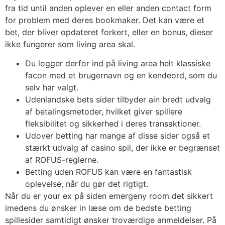
fra tid until anden oplever en eller anden contact form
for problem med deres bookmaker. Det kan være et
bet, der bliver opdateret forkert, eller en bonus, dieser
ikke fungerer som living area skal.
Du logger derfor ind på living area helt klassiske
facon med et brugernavn og en kendeord, som du
selv har valgt.
Udenlandske bets sider tilbyder ain bredt udvalg
af betalingsmetoder, hvilket giver spillere
fleksibilitet og sikkerhed i deres transaktioner.
Udover betting har mange af disse sider også et
stærkt udvalg af casino spil, der ikke er begrænset
af ROFUS-reglerne.
Betting uden ROFUS kan være en fantastisk
oplevelse, når du gør det rigtigt.
Når du er your ex på siden emergeny room det sikkert
imedens du ønsker in læse om de bedste betting
spillesider samtidigt ønsker troværdige anmeldelser. På