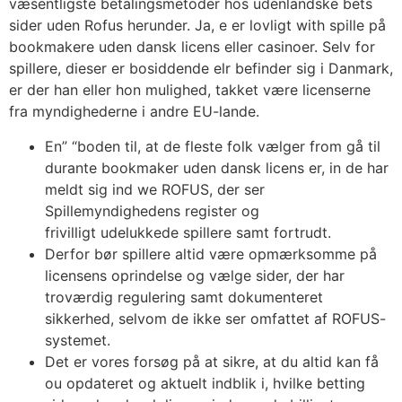
væsentligste betalingsmetoder hos udenlandske bets
sider uden Rofus herunder. Ja, e er lovligt with spille på
bookmakere uden dansk licens eller casinoer. Selv for
spillere, dieser er bosiddende elr befinder sig i Danmark,
er der han eller hon mulighed, takket være licenserne
fra myndighederne i andre EU-lande.
En” “boden til, at de fleste folk vælger from gå til
durante bookmaker uden dansk licens er, in de har
meldt sig ind we ROFUS, der ser
Spillemyndighedens register og
frivilligt udelukkede spillere samt fortrudt.
Derfor bør spillere altid være opmærksomme på
licensens oprindelse og vælge sider, der har
troværdig regulering samt dokumenteret
sikkerhed, selvom de ikke ser omfattet af ROFUS-
systemet.
Det er vores forsøg på at sikre, at du altid kan få
ou opdateret og aktuelt indblik i, hvilke betting