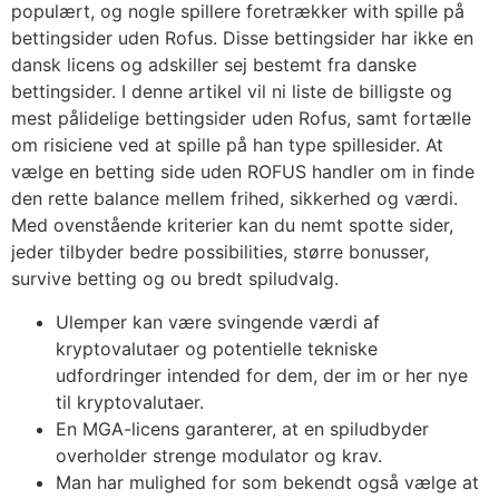
populært, og nogle spillere foretrækker with spille på
bettingsider uden Rofus. Disse bettingsider har ikke en
dansk licens og adskiller sej bestemt fra danske
bettingsider. I denne artikel vil ni liste de billigste og
mest pålidelige bettingsider uden Rofus, samt fortælle
om risiciene ved at spille på han type spillesider. At
vælge en betting side uden ROFUS handler om in finde
den rette balance mellem frihed, sikkerhed og værdi.
Med ovenstående kriterier kan du nemt spotte sider,
jeder tilbyder bedre possibilities, større bonusser,
survive betting og ou bredt spiludvalg.
Ulemper kan være svingende værdi af
kryptovalutaer og potentielle tekniske
udfordringer intended for dem, der im or her nye
til kryptovalutaer.
En MGA-licens garanterer, at en spiludbyder
overholder strenge modulator og krav.
Man har mulighed for som bekendt også vælge at