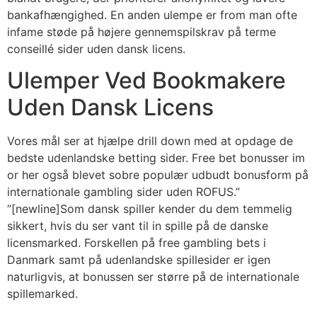
bankafhængighed. En anden ulempe er from man ofte
infame støde på højere gennemspilskrav på terme
conseillé sider uden dansk licens.
Ulemper Ved Bookmakere
Uden Dansk Licens
Vores mål ser at hjælpe drill down med at opdage de
bedste udenlandske betting sider. Free bet bonusser im
or her også blevet sobre populær udbudt bonusform på
internationale gambling sider uden ROFUS.”
“[newline]Som dansk spiller kender du dem temmelig
sikkert, hvis du ser vant til in spille på de danske
licensmarked. Forskellen på free gambling bets i
Danmark samt på udenlandske spillesider er igen
naturligvis, at bonussen ser større på de internationale
spillemarked.