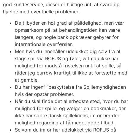
god kundeservice, dieser er hurtige unti at svare og
hjælpe med eventuelle problemer.
De tilbyder en høj grad af pålidelighed, men vær
opmærksom på, at behandlingstiden kan være
længere, og nogle bank opkræver gebyrer for
internationale overførsler.
Men hvis du innehåller udelukket dig selv fra al
slags spil via ROFUS og føler, with du ikke har
mulighed for modstå fristelsen until at spille, så
råder jeg burrow kraftigt til ikke at fortsætte med
at gamble.
Du har ingen” “beskyttelse fra Spillemyndigheden
hvis der opstår problemer.
Når du skal finde det allerbedste sted, hvor du har
mulighed for spille, og vælger en bookmaker, der
ikke har sobre dansk spillelicens, im or her der
mulighed regarding at få meget gode tilbud.
Selvom du im or her udelukket via ROFUS på